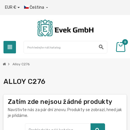
EUR €
Čeština

0
view_headline
search
chevron_right
Alloy C276
ALLOY C276
Zatím zde nejsou žádné produkty
Navštivte nás za pár dní znovu. Produkty se zobrazí, hned jak
je přidáme.