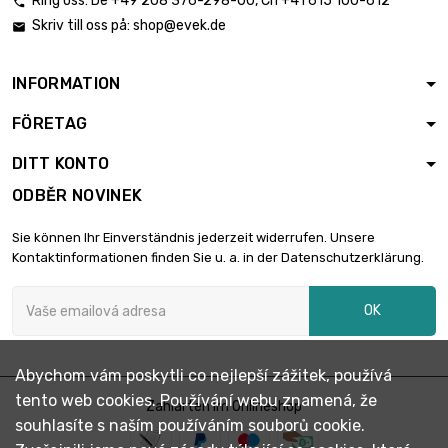
Ring oss:
De
+49 208 376-298-00
, Ch
+41 615 100-612

Skriv till oss på:
shop@evek.de

INFORMATION
FÖRETAG
DITT KONTO
ODBĚR NOVINEK
Sie können Ihr Einverständnis jederzeit widerrufen. Unsere
Kontaktinformationen finden Sie u. a. in der Datenschutzerklärung.
OK
Abychom vám poskytli co nejlepší zážitek, používá
tento web cookies. Používání webu znamená, že
Zahlarten im Onlineshop
souhlasíte s naším používáním souborů cookie.