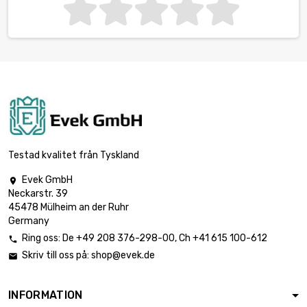
Testad kvalitet från Tyskland
Evek GmbH

Neckarstr. 39
45478 Mülheim an der Ruhr
Germany
Ring oss:
De
+49 208 376-298-00
, Ch
+41 615 100-612

Skriv till oss på:
shop@evek.de

INFORMATION