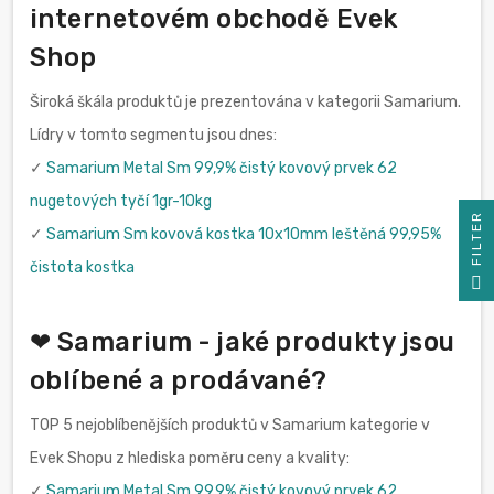
internetovém obchodě Evek
Shop
Široká škála produktů je prezentována v kategorii Samarium.
Lídry v tomto segmentu jsou dnes:
✓
Samarium Metal Sm 99,9% čistý kovový prvek 62
nugetových tyčí 1gr-10kg
R
✓
Samarium Sm kovová kostka 10x10mm leštěná 99,95%
čistota kostka
F
I
L
T
E
❤ Samarium - jaké produkty jsou
oblíbené a prodávané?
TOP 5 nejoblíbenějších produktů v Samarium kategorie v
Evek Shopu z hlediska poměru ceny a kvality:
✓
Samarium Metal Sm 99,9% čistý kovový prvek 62