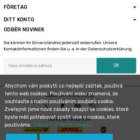
FÖRETAG
DITT KONTO
ODBĚR NOVINEK
Sie können Ihr Einverständnis jederzeit widerrufen. Unsere
Kontaktinformationen finden Sie u. a. in der Datenschutzerklärung.
OK
Abychom vám poskytli co nejlepší zážitek, používá
tento web cookies. Používání webu znamená, že
Zahlarten im Onlineshop
souhlasíte s naším používáním souborů cookie.
Zveřejnili jsme nové zásady týkající se cookies, které
byste měli potřebovat zjistit více o cookies, které
Schneller Versand per
používáme.
Zobrazit zГЎsady cookies.