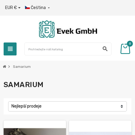
EUR €
Čeština

0
view_headline
search
chevron_right
Samarium
SAMARIUM
Nejlepší prodeje