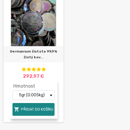
Germanium čistota 99,9%
čistý kov...
292,97 €
Hmotnost

PŘIDAT DO KOŠÍKU