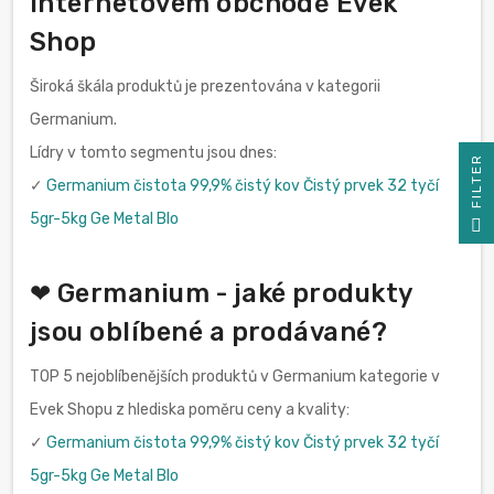
internetovém obchodě Evek
Shop
Široká škála produktů je prezentována v kategorii
Germanium.
Lídry v tomto segmentu jsou dnes:
R
✓
Germanium čistota 99,9% čistý kov Čistý prvek 32 tyčí
F
I
L
T
E
5gr-5kg Ge Metal Blo
❤ Germanium - jaké produkty
jsou oblíbené a prodávané?
TOP 5 nejoblíbenějších produktů v Germanium kategorie v
Evek Shopu z hlediska poměru ceny a kvality:
✓
Germanium čistota 99,9% čistý kov Čistý prvek 32 tyčí
5gr-5kg Ge Metal Blo