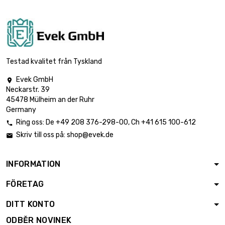
Testad kvalitet från Tyskland
Evek GmbH

Neckarstr. 39
45478 Mülheim an der Ruhr
Germany
Ring oss:
De
+49 208 376-298-00
, Ch
+41 615 100-612

Skriv till oss på:
shop@evek.de

INFORMATION
FÖRETAG
DITT KONTO
ODBĚR NOVINEK