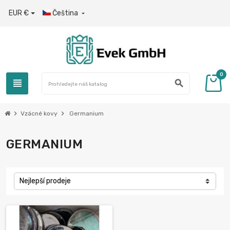
EUR €
Čeština

0
view_headline
search
chevron_right
chevron_right
Vzácné kovy
Germanium
GERMANIUM
Nejlepší prodeje