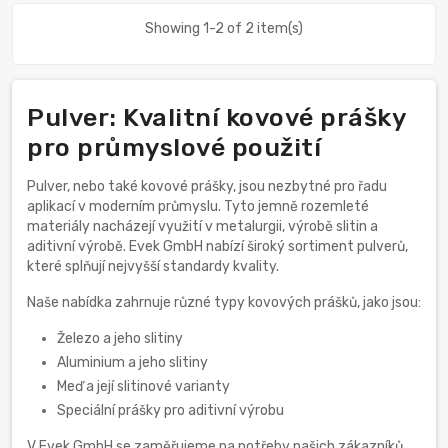
Showing 1-2 of 2 item(s)
Pulver: Kvalitní kovové prášky
pro průmyslové použití
Pulver, nebo také kovové prášky, jsou nezbytné pro řadu
aplikací v moderním průmyslu. Tyto jemně rozemleté
materiály nacházejí využití v metalurgii, výrobě slitin a
aditivní výrobě. Evek GmbH nabízí široký sortiment pulverů,
které splňují nejvyšší standardy kvality.
Naše nabídka zahrnuje různé typy kovových prášků, jako jsou:
Železo a jeho slitiny
Aluminium a jeho slitiny
Meď a její slitinové varianty
Speciální prášky pro aditivní výrobu
V Evek GmbH se zaměřujeme na potřeby našich zákazníků.