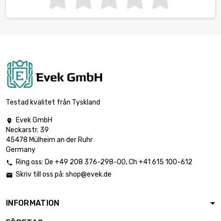
Testad kvalitet från Tyskland
Evek GmbH

Neckarstr. 39
45478 Mülheim an der Ruhr
Germany
Ring oss:
De
+49 208 376-298-00
, Ch
+41 615 100-612

Skriv till oss på:
shop@evek.de

INFORMATION