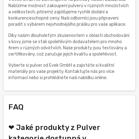
Nabízíme možnost zakoupení pulverů v různých množstvích
a velikostech, přičemž zajišťujeme rychlé dodání a
konkurenceschopné ceny. Naši odborníci jsou připraveni
poradit s výběrem nejvhodnějšího prášku pro vaše aplikace.
Díky našim dlouholetým zkušenostem v oblasti obchodování
s kovy jsme se stali spolehlivým dodavatelem pro mnoho
firem v různých odvětvích. Naše produkty jsou testovány a
certifikovány, což zaručuje jejich kvalitu a spolehlivost.
Vyberte si pulver od Evek GmbH a zajistěte si kvalitní
materiály pro vaše projekty. Kontaktujte nás pro více
informací nebo si prohlédněte naši nabídku online.
FAQ
❤ Jaké produkty z Pulver
kategorie dostupná v