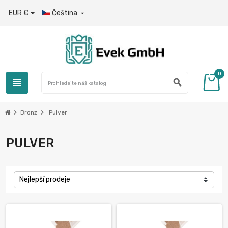
EUR €
Čeština

0
view_headline
search
chevron_right
chevron_right
Bronz
Pulver
PULVER
Nejlepší prodeje