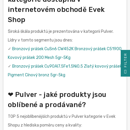
internetovém obchodě Evek
Shop
Široká škála produktů je prezentována v kategorii Pulver.
Lídry v tomto segmentu jsou dnes:
✓
Bronzový prášek CuSn6 CW452K Bronzový prášek C51900
R
Kovový prášek 200 Mesh 5gr-5Kg
✓
Bronzový prášek Cu90Al7.5Fe1.5Ni0.5 Zlatý kovový prášek
F
I
L
T
E
Pigment Cínový bronz 5gr-5kg
❤ Pulver - jaké produkty jsou
oblíbené a prodávané?
TOP 5 nejoblíbenějších produktů v Pulver kategorie v Evek
Shopu z hlediska poměru ceny a kvality: