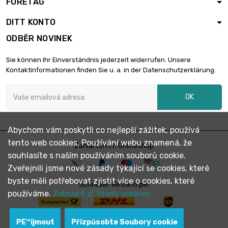
FÖRETAG
DITT KONTO
ODBĚR NOVINEK
Sie können Ihr Einverständnis jederzeit widerrufen. Unsere
Kontaktinformationen finden Sie u. a. in der Datenschutzerklärung.
OK
Abychom vám poskytli co nejlepší zážitek, používá
tento web cookies. Používání webu znamená, že
Zahlarten im Onlineshop
souhlasíte s naším používáním souborů cookie.
Zveřejnili jsme nové zásady týkající se cookies, které
byste měli potřebovat zjistit více o cookies, které
Schneller Versand per
používáme.
Zobrazit zГЎsady cookies.
PЕ™ijmout
Přizpůsobte Soubory cookie