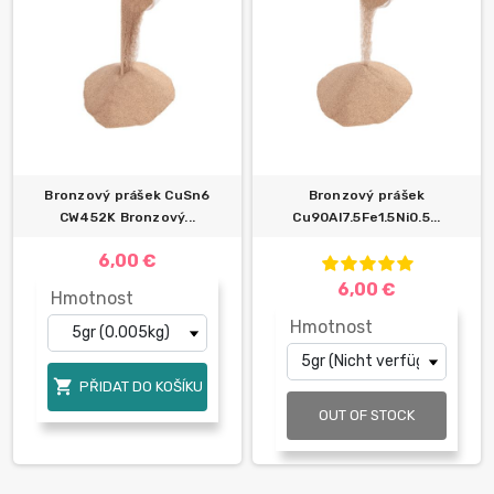
Bronzový prášek CuSn6
Bronzový prášek
CW452K Bronzový...
Cu90Al7.5Fe1.5Ni0.5...
6,00 €
6,00 €
Hmotnost
Hmotnost

PŘIDAT DO KOŠÍKU
OUT OF STOCK