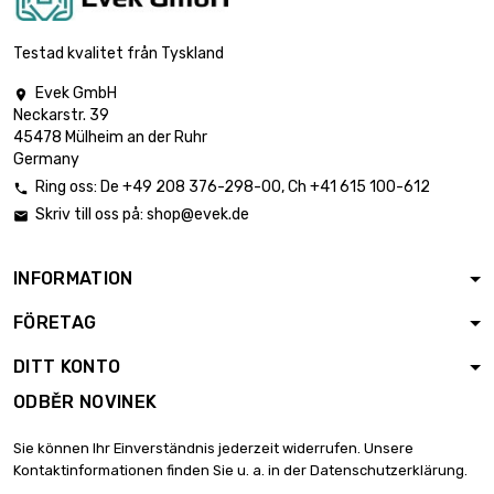
Testad kvalitet från Tyskland
Evek GmbH

Neckarstr. 39
45478 Mülheim an der Ruhr
Germany
Ring oss:
De
+49 208 376-298-00
, Ch
+41 615 100-612

Skriv till oss på:
shop@evek.de

INFORMATION
FÖRETAG
DITT KONTO
ODBĚR NOVINEK
Sie können Ihr Einverständnis jederzeit widerrufen. Unsere
Kontaktinformationen finden Sie u. a. in der Datenschutzerklärung.