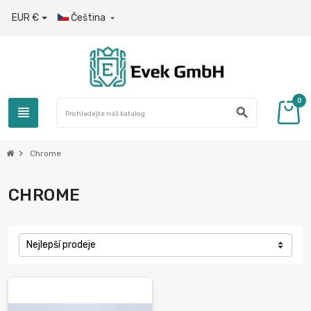
EUR €
Čeština

0
view_headline
search
chevron_right
Chrome
CHROME
Nejlepší prodeje