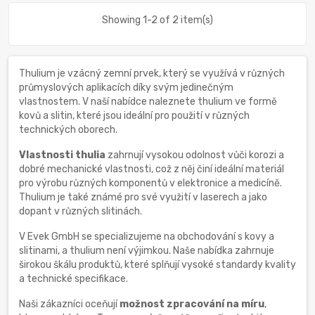
Showing 1-2 of 2 item(s)
Thulium je vzácný zemní prvek, který se využívá v různých
průmyslových aplikacích díky svým jedinečným
vlastnostem. V naší nabídce naleznete thulium ve formě
kovů a slitin, které jsou ideální pro použití v různých
technických oborech.
Vlastnosti thulia
zahrnují vysokou odolnost vůči korozi a
dobré mechanické vlastnosti, což z něj činí ideální materiál
pro výrobu různých komponentů v elektronice a medicíně.
Thulium je také známé pro své využití v laserech a jako
dopant v různých slitinách.
V Evek GmbH se specializujeme na obchodování s kovy a
slitinami, a thulium není výjimkou. Naše nabídka zahrnuje
širokou škálu produktů, které splňují vysoké standardy kvality
a technické specifikace.
Naši zákazníci oceňují
možnost zpracování na míru
,