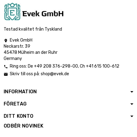
Testad kvalitet från Tyskland
Evek GmbH

Neckarstr. 39
45478 Mülheim an der Ruhr
Germany
Ring oss:
De
+49 208 376-298-00
, Ch
+41 615 100-612

Skriv till oss på:
shop@evek.de

INFORMATION
FÖRETAG
DITT KONTO
ODBĚR NOVINEK