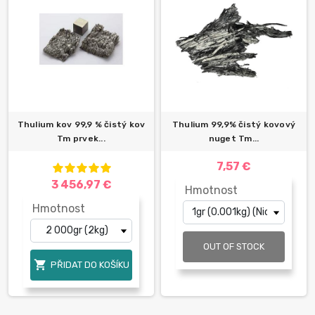
Thulium kov 99,9 % čistý kov
Thulium 99,9% čistý kovový
Tm prvek...
nuget Tm...
7,57 €
3 456,97 €
Hmotnost
Hmotnost
OUT OF STOCK

PŘIDAT DO KOŠÍKU