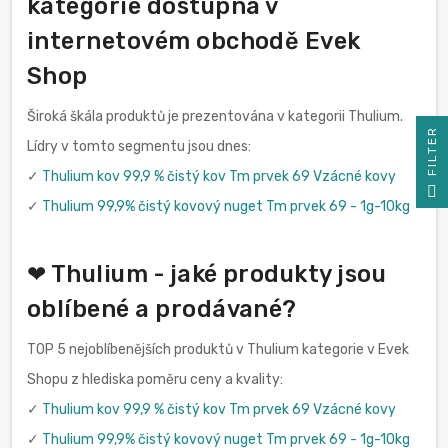
kategorie dostupná v
internetovém obchodě Evek
Shop
Široká škála produktů je prezentována v kategorii Thulium.
R
Lídry v tomto segmentu jsou dnes:
✓
Thulium kov 99,9 % čistý kov Tm prvek 69 Vzácné kovy
F
I
L
T
E
✓
Thulium 99,9% čistý kovový nuget Tm prvek 69 - 1g-10kg
❤ Thulium - jaké produkty jsou
oblíbené a prodávané?
TOP 5 nejoblíbenějších produktů v Thulium kategorie v Evek
Shopu z hlediska poměru ceny a kvality:
✓
Thulium kov 99,9 % čistý kov Tm prvek 69 Vzácné kovy
✓
Thulium 99,9% čistý kovový nuget Tm prvek 69 - 1g-10kg