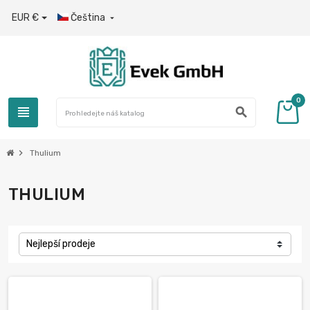
EUR €
Čeština

0
view_headline
search
chevron_right
Thulium
THULIUM
Nejlepší prodeje