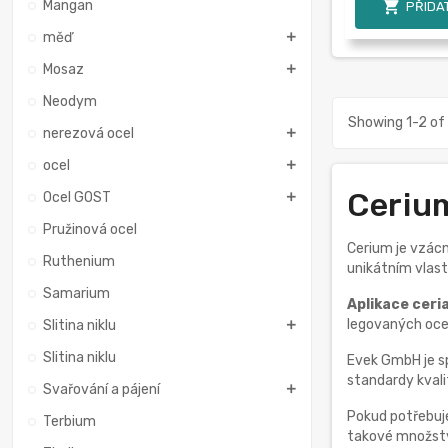
Mangan

PŘIDAT
měď
Mosaz
Neodym
Showing 1-2 of 
nerezová ocel
ocel
Cerium
Ocel GOST
Pružinová ocel
Cerium je vzácn
Ruthenium
unikátním vlast
Samarium
Aplikace ceri
legovaných ocel
Slitina niklu
Slitina niklu
Evek GmbH je sp
standardy kvali
Svařování a pájení
Pokud potřebu
Terbium
takové množství