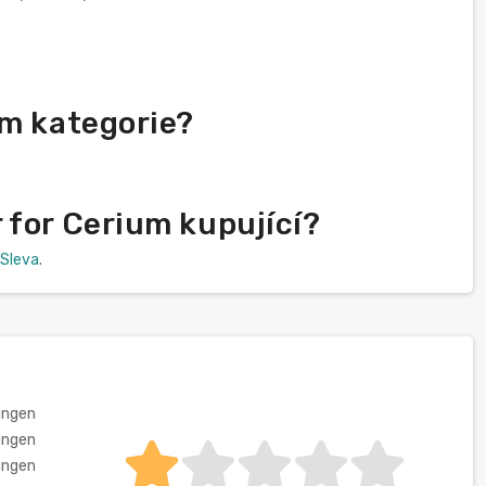
um kategorie?
 for Cerium kupující?
Sleva
.
ungen
ungen
ungen