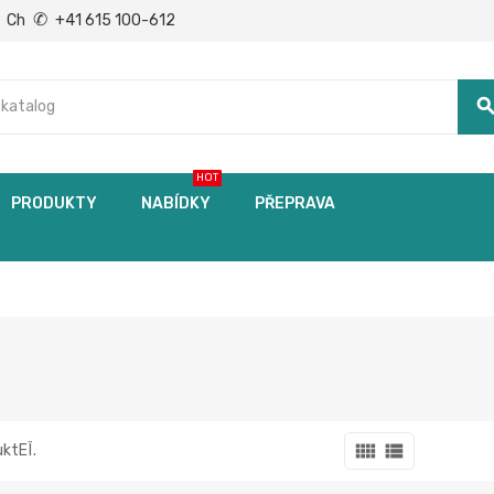
✆
Ch
+41 615 100-612
searc
HOT
PRODUKTY
NABÍDKY
PŘEPRAVA
view_comfy
view_list
uktЕЇ.