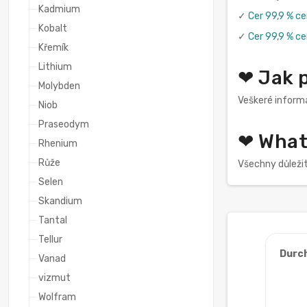
Kadmium
✓
Cer 99,9 % c
Kobalt
✓
Cer 99,9 % ce
Křemík
Lithium
❤ Jak 
Molybden
Veškeré informa
Niob
Praseodym
❤ What
Rhenium
Růže
Všechny důleži
Selen
Skandium
Tantal
Tellur
Durc
Vanad
vizmut
Wolfram