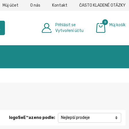
Můj účet
O nás
Kontakt
ČASTO KLADENÉ OTÁZKY
0
Přihlásit se
Můj košík
h
Vytvoření účtu
0,00 €
logoSeЕ™azeno podle:
Nejlepší prodeje