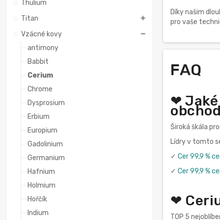
Thulium
Díky našim dlou
Titan
pro vaše techni
Vzácné kovy
antimony
Babbit
FAQ
Cerium
Chrome
❤ Jaké
Dysprosium
obchod
Erbium
Široká škála pr
Europium
Lídry v tomto 
Gadolinium
✓
Cer 99,9 % ce
Germanium
✓
Cer 99,9 % c
Hafnium
Holmium
❤ Ceri
Hořčík
Indium
TOP 5 nejoblíbe