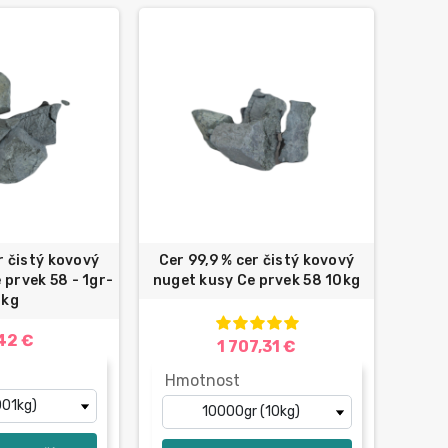
r čistý kovový
Cer 99,9 % cer čistý kovový
 prvek 58 - 1gr-
nuget kusy Ce prvek 58 10kg
0kg
42 €
1 707,31 €
Hmotnost