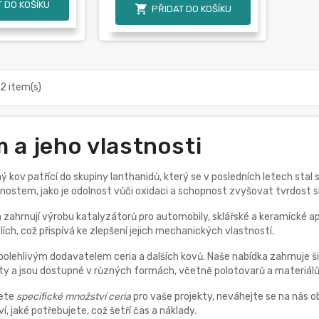
 DO KOŠÍKU

PŘIDAT DO KOŠÍKU
2 item(s)
 a jeho vlastnosti
ý kov patřící do skupiny lanthanidů, který se v posledních letech stal
nostem, jako je odolnost vůči oxidaci a schopnost zvyšovat tvrdost s
a
zahrnují výrobu katalyzátorů pro automobily, sklářské a keramické apl
ích, což přispívá ke zlepšení jejich mechanických vlastností.
olehlivým dodavatelem ceria a dalších kovů. Naše nabídka zahrnuje ši
ty a jsou dostupné v různých formách, včetně polotovarů a materiálů
jete
specifické množství ceria
pro vaše projekty, neváhejte se na nás o
, jaké potřebujete, což šetří čas a náklady.