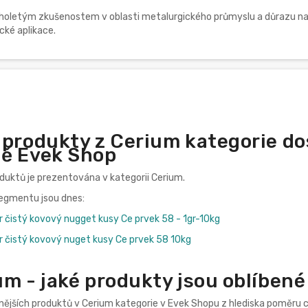
holetým zkušenostem v oblasti metalurgického průmyslu a důrazu na k
cké aplikace.
 produkty z Cerium kategorie d
ě Evek Shop
oduktů je prezentována v kategorii Cerium.
segmentu jsou dnes:
r čistý kovový nugget kusy Ce prvek 58 - 1gr-10kg
er čistý kovový nuget kusy Ce prvek 58 10kg
um - jaké produkty jsou oblíben
nějších produktů v Cerium kategorie v Evek Shopu z hlediska poměru c