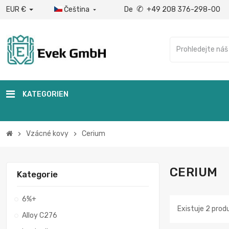
✆
EUR €
Čeština
De
+49 208 376-298-00

KATEGORIEN
Vzácné kovy
Cerium
chevron_right
chevron_right
CERIUM
Kategorie
6%+
Existuje 2 prod
Alloy C276