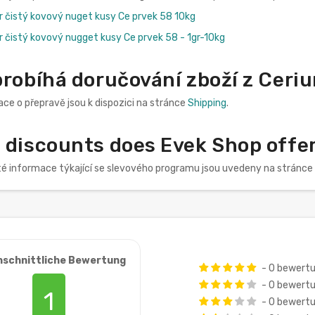
er čistý kovový nuget kusy Ce prvek 58 10kg
r čistý kovový nugget kusy Ce prvek 58 - 1gr-10kg
probíhá doručování zboží z Ceri
ce o přepravě jsou k dispozici na stránce
Shipping
.
 discounts does Evek Shop offer
té informace týkající se slevového programu jsou uvedeny na stránce
hschnittliche Bewertung
- 0 bewert
- 0 bewert
1
- 0 bewert