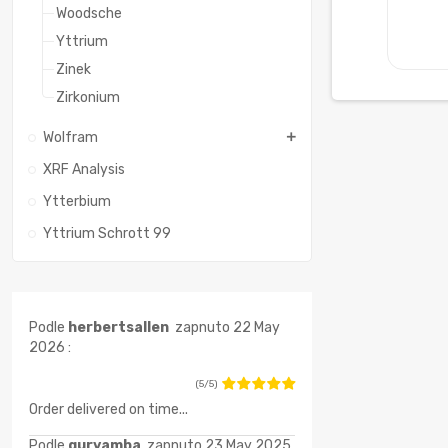
Woodsche
Yttrium
Zinek
Zirkonium
Wolfram
XRF Analysis
Ytterbium
Yttrium Schrott 99
Podle
herbertsallen
zapnuto 22 May
2026 :
(5/5)
Order delivered on time...
Podle
guryamba
zapnuto 23 May 2025