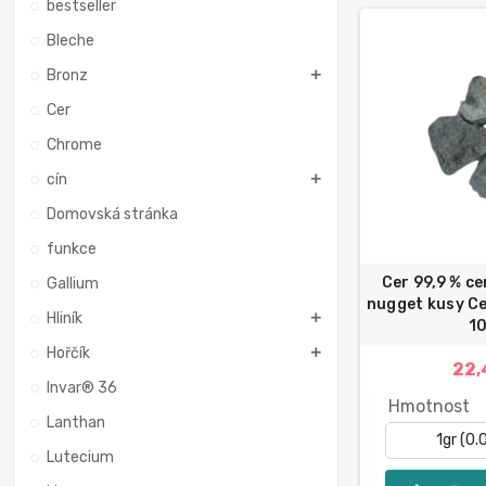
bestseller
Bleche
Bronz
Cer
Chrome
cín
Domovská stránka
funkce
Cer 99,9 % ce
Gallium
nugget kusy Ce
Hliník
1
Hořčík
22,
Invar® 36
Hmotnost
Lanthan
Lutecium