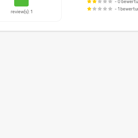
- 0 bewert
- 1 bewert
review(s): 1