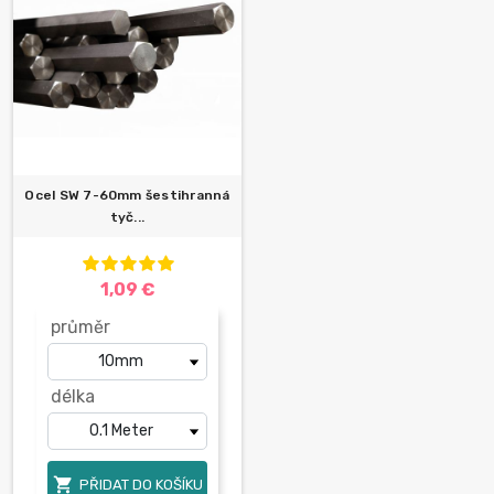
Ocel SW 7-60mm šestihranná
tyč...
1,09 €
průměr
délka

PŘIDAT DO KOŠÍKU