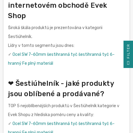
internetovém obchodě Evek
Shop
Široká škála produktů je prezentována v kategorii
Šestiúhelník.
Lídry v tomto segmentu jsou dnes:
R
✓
Ocel SW 7-60mm šestihranná tyč šestihranná tyč 6-
F
I
L
T
E
hranný Fe plný materiál
❤ Šestiúhelník - jaké produkty
jsou oblíbené a prodávané?
TOP 5 nejoblíbenějších produktů v Šestiúhelník kategorie v
Evek Shopu z hlediska poměru ceny a kvality:
✓
Ocel SW 7-60mm šestihranná tyč šestihranná tyč 6-
hranný Fe plný materiál