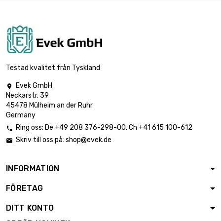
Testad kvalitet från Tyskland
Evek GmbH

Neckarstr. 39
45478 Mülheim an der Ruhr
Germany
Ring oss:
De
+49 208 376-298-00
, Ch
+41 615 100-612

Skriv till oss på:
shop@evek.de

INFORMATION
FÖRETAG
DITT KONTO