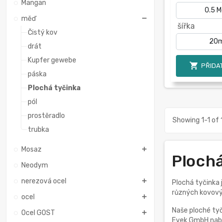
Mangan
měď
šířka
Čistý kov
drát
Kupfer gewebe

PŘIDAT
páska
Plochá tyčinka
pól
prostěradlo
Showing 1-1 of 
trubka
Mosaz
Plochá
Neodym
nerezová ocel
Plochá tyčinka 
různých kovových
ocel
Naše ploché ty
Ocel GOST
Evek GmbH nabíz