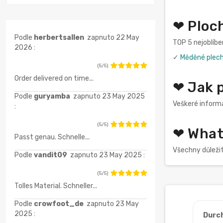
❤ Ploch
Podle
herbertsallen
zapnuto 22 May
TOP 5 nejoblíbe
2026 :
✓
Měděné plec
(5/5)
Order delivered on time...
❤ Jak p
Podle
guryamba
zapnuto 23 May 2025
Veškeré informa
:
(5/5)
❤ What 
Passt genau. Schnelle...
Všechny důleži
Podle
vandit09
zapnuto 23 May 2025 :
(5/5)
Tolles Material. Schneller...
Podle
crowfoot_de
zapnuto 23 May
2025 :
Durc