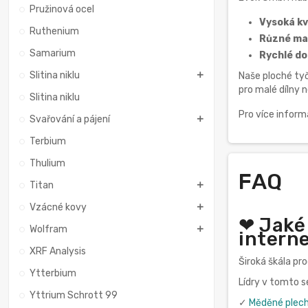
Pružinová ocel
Vysoká kv
Ruthenium
Různé mat
Samarium
Rychlé do
Slitina niklu
Naše ploché tyči
pro malé dílny
Slitina niklu
Pro více infor
Svařování a pájení
Terbium
Thulium
FAQ
Titan
Vzácné kovy
❤ Jaké
Wolfram
intern
XRF Analysis
Široká škála pr
Ytterbium
Lídry v tomto 
Yttrium Schrott 99
✓
Měděné plec