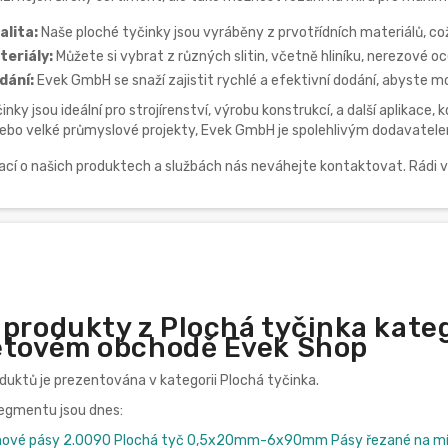
alita:
Naše ploché tyčinky jsou vyráběny z prvotřídních materiálů, což
eriály:
Můžete si vybrat z různých slitin, včetně hliníku, nerezové oce
dání:
Evek GmbH se snaží zajistit rychlé a efektivní dodání, abyste 
nky jsou ideální pro strojírenství, výrobu konstrukcí, a další aplikace
 nebo velké průmyslové projekty, Evek GmbH je spolehlivým dodavatel
mací o našich produktech a službách nás neváhejte kontaktovat. Rádi
 produkty z Plochá tyčinka kate
etovém obchodě Evek Shop
oduktů je prezentována v kategorii Plochá tyčinka.
segmentu jsou dnes:
hové pásy 2.0090 Plochá tyč 0,5x20mm-6x90mm Pásy řezané na mír