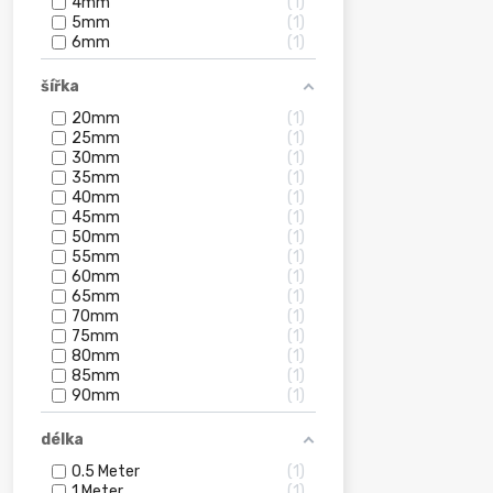
4mm
1
5mm
1
6mm
1
šířka
20mm
1
25mm
1
30mm
1
35mm
1
40mm
1
45mm
1
50mm
1
55mm
1
60mm
1
65mm
1
70mm
1
75mm
1
80mm
1
85mm
1
90mm
1
délka
0.5 Meter
1
1 Meter
1