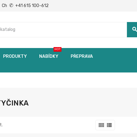
✆
Ch
+41 615 100-612
searc
HOT
PRODUKTY
NABÍDKY
PŘEPRAVA
TYČINKA
view_comfy
view_list
t.