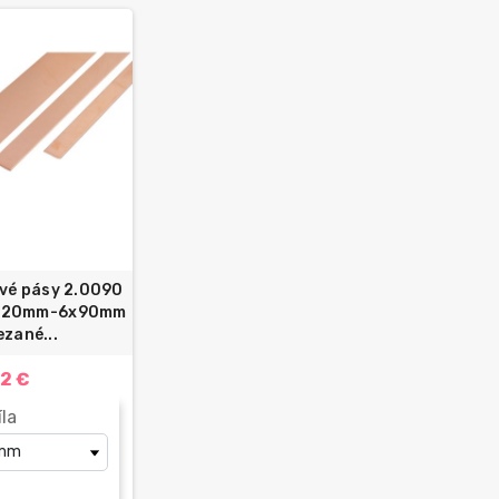
vé pásy 2.0090
,5x20mm-6x90mm
ezané...
92 €
íla