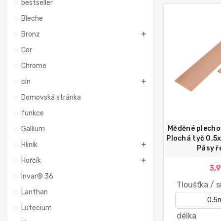
bestseller
Bleche
Bronz
Cer
Chrome
cín
Domovská stránka
funkce
Měděné plecho
Gallium
Plochá tyč 0
Hliník
Pásy ř
Hořčík
3,
Invar® 36
Tloušťka / s
Lanthan
Lutecium
délka