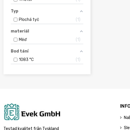
Typ
Plochá tyč
1
materiál
Měď
1
Bod tání
1083 °C
1
INF
Na
Sl
Testad kvalitet från Tyskland