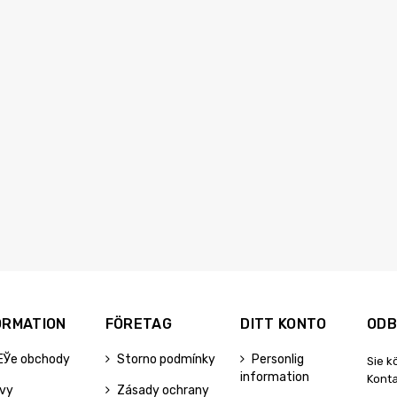
ORMATION
FÖRETAG
DITT KONTO
ODB
ЕЎe obchody
Storno podmínky
Personlig
Sie k
information
Konta
evy
Zásady ochrany