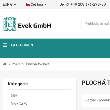
✆
EUR €
Čeština
De
+49 208 376-298-00

KATEGORIEN
měď
Plochá tyčinka
chevron_right
chevron_right
PLOCHÁ 
Kategorie
6%+
Je zde 1 produk
Alloy C276