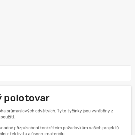
ý polotovar
noha průmyslových odvětvích. Tyto tyčinky jsou vyráběny z
použití.
 snadné přizpůsobení konkrétním požadavkům vašich projektů.
lní efektivitu a úsporu materiálu.