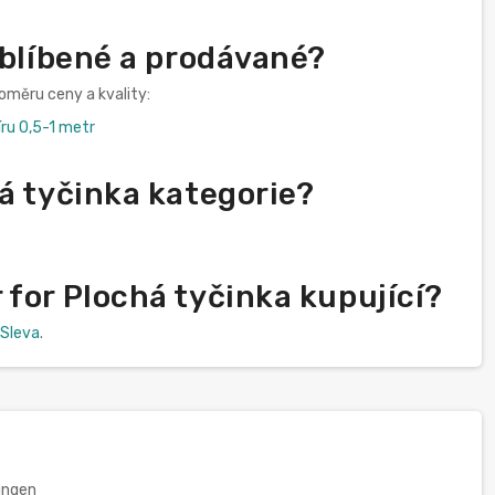
oblíbené a prodávané?
oměru ceny a kvality:
u 0,5-1 metr
á tyčinka kategorie?
for Plochá tyčinka kupující?
Sleva
.
ungen