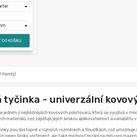
 DO KOŠÍKU
1 item(s)
 tyčinka - univerzální kovov
je jedním z nejběžnějších kovových polotovarů, který se využívá v m
 materiálů, což zajišťuje jejich širokou aplikovatelnost a variabilitu v 
činky jsou dostupné v různých rozměrech a tloušťkách, což umožňuje
í nejen široký sortiment, ale také možnost řezání na míru pro maximá