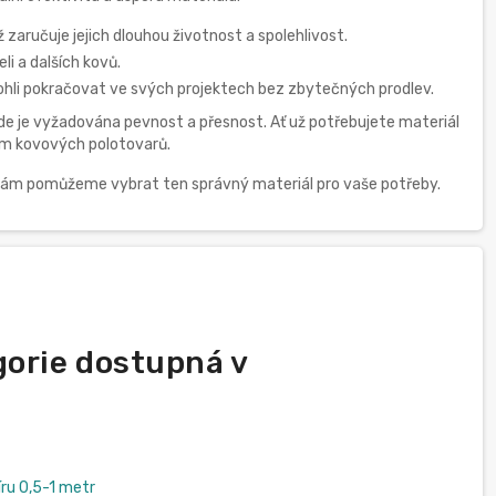
 zaručuje jejich dlouhou životnost a spolehlivost.
li a dalších kovů.
mohli pokračovat ve svých projektech bez zbytečných prodlev.
, kde je vyžadována pevnost a přesnost. Ať už potřebujete materiál
em kovových polotovarů.
 vám pomůžeme vybrat ten správný materiál pro vaše potřeby.
gorie dostupná v
u 0,5-1 metr