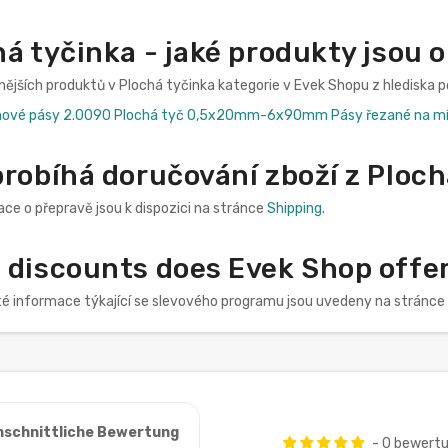
á tyčinka - jaké produkty jsou 
nějších produktů v Plochá tyčinka kategorie v Evek Shopu z hlediska p
hové pásy 2.0090 Plochá tyč 0,5x20mm-6x90mm Pásy řezané na mír
robíhá doručování zboží z Ploch
ce o přepravě jsou k dispozici na stránce
Shipping
.
discounts does Evek Shop offer 
té informace týkající se slevového programu jsou uvedeny na stránce
hschnittliche Bewertung
- 0 bewert