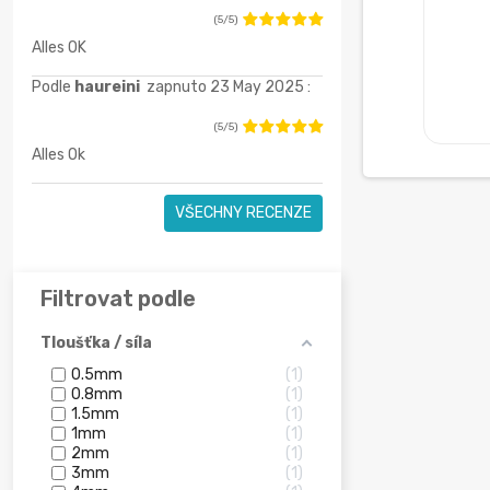
(5/5)
Alles OK
Podle
haureini
zapnuto 23 May 2025 :
(5/5)
Alles Ok
VŠECHNY RECENZE
Filtrovat podle
Tloušťka / síla
0.5mm
1
0.8mm
1
1.5mm
1
1mm
1
2mm
1
3mm
1