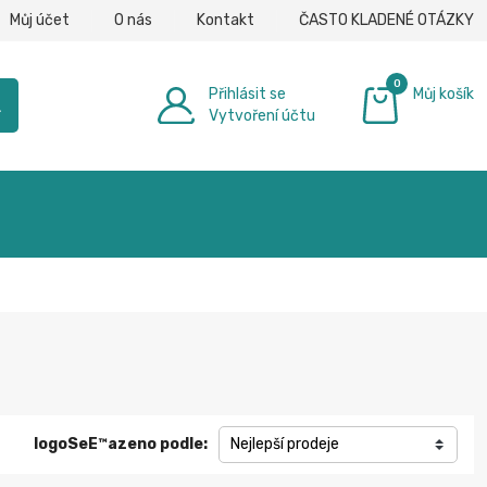
Můj účet
O nás
Kontakt
ČASTO KLADENÉ OTÁZKY
0
Přihlásit se
Můj košík
h
Vytvoření účtu
0,00 €
logoSeЕ™azeno podle:
Nejlepší prodeje