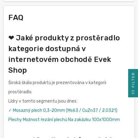
FAQ
❤ Jaké produkty z prostěradlo
kategorie dostupná v
internetovém obchodě Evek
Shop
R
Široká škála produktů je prezentována v kategorii
F
I
L
T
E
prostěradlo.
Lídry v tomto segmentu jsou dnes:
✓
Mosazný plech 0,3-20mm (Ms63 / CuZn37 / 2.0321)
Plechy Možnost řezání plechů Na zakázku 100x1000mm