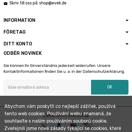
Skriv till oss på:
shop@evek.de

INFORMATION
FÖRETAG
DITT KONTO
ODBĚR NOVINEK
Sie können Ihr Einverständnis jederzeit widerrufen. Unsere
Kontaktinformationen finden Sie u. a. in der Datenschutzerklärung.
OK
Abychom vám poskytli co nejlepší zážitek, používá
tento web cookies. Používání webu znamená, že
Zahlarten im Onlineshop
souhlasíte s naším používáním souborů cookie.
Zveřejnili jsme nové zásady týkající se cookies, které