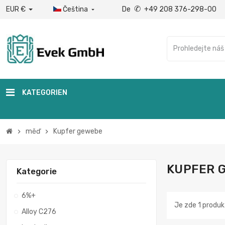
✆
EUR €
Čeština
De
+49 208 376-298-00

KATEGORIEN
měď
Kupfer gewebe
chevron_right
chevron_right
KUPFER 
Kategorie
6%+
Je zde 1 produk
Alloy C276