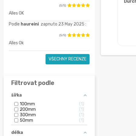
Durc
(5/5)
Alles OK
Podle
haureini
zapnuto 23 May 2025 :
(5/5)
Alles Ok
VŠECHNY RECENZE
Filtrovat podle
šířka
100mm
1
200mm
1
300mm
1
50mm
1
délka