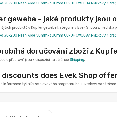
ivo 30-200 Mesh Wide 50mm-300mm СU-OF CW008A Mřížkový filtračn
er gewebe - jaké produkty jsou 
nějších produktů v Kupfer gewebe kategorie v Evek Shopu z hlediska p
ivo 30-200 Mesh Wide 50mm-300mm СU-OF CW008A Mřížkový filtračn
probíhá doručování zboží z Kupf
ce o přepravě jsou k dispozici na stránce
Shipping
.
 discounts does Evek Shop offer
té informace týkající se slevového programu jsou uvedeny na stránce