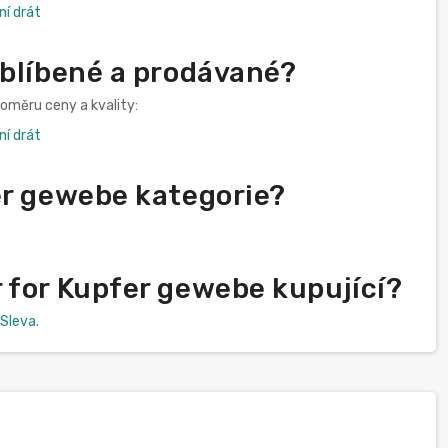
í drát
oblíbené a prodávané?
oměru ceny a kvality:
í drát
er gewebe kategorie?
 for Kupfer gewebe kupující?
Sleva
.