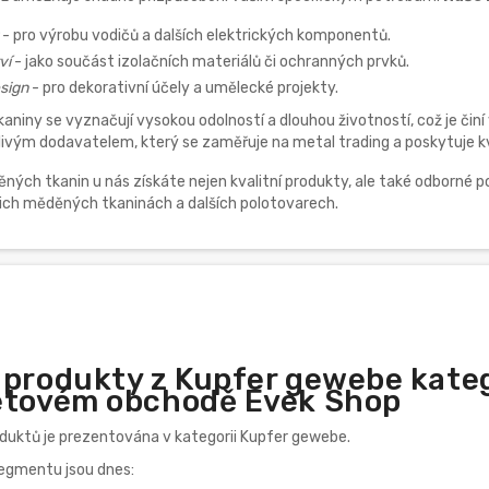
- pro výrobu vodičů a dalších elektrických komponentů.
ví
- jako součást izolačních materiálů či ochranných prvků.
sign
- pro dekorativní účely a umělecké projekty.
niny se vyznačují vysokou odolností a dlouhou životností, což je činí
ivým dodavatelem, který se zaměřuje na metal trading a poskytuje kva
ných tkanin u nás získáte nejen kvalitní produkty, ale také odborné p
šich měděných tkaninách a dalších polotovarech.
 produkty z Kupfer gewebe kate
etovém obchodě Evek Shop
oduktů je prezentována v kategorii Kupfer gewebe.
segmentu jsou dnes: