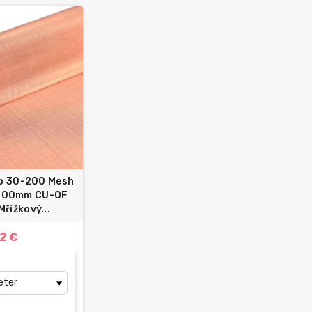
vo 30-200 Mesh
300mm СU-OF
řížkový...
92 €