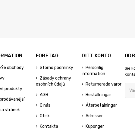
ORMATION
FÖRETAG
DITT KONTO
ODB
ЕЎe obchody
Storno podmínky
Personlig
Sie k
information
Konta
evy
Zásady ochrany
osobních údajů
Returnerade varor
vé produkty
AGB
Beställningar
prodávanější
O nás
Återbetalningar
pa stránek
Otisk
Adresser
Kontakta
Kuponger