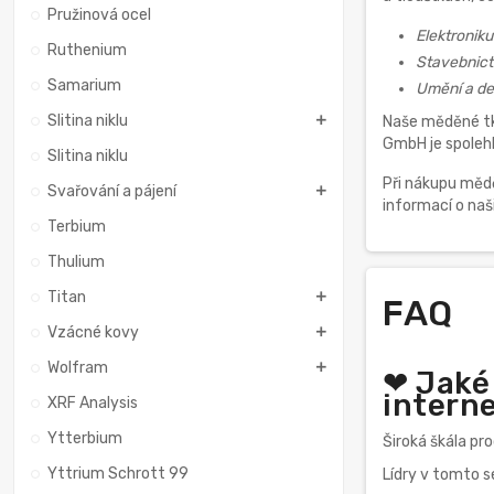
Pružinová ocel
Elektroniku
Ruthenium
Stavebnict
Samarium
Umění a de
Slitina niklu
Naše měděné tka
GmbH je spolehl
Slitina niklu
Při nákupu mědě
Svařování a pájení
informací o na
Terbium
Thulium
Titan
FAQ
Vzácné kovy
Wolfram
❤ Jaké
intern
XRF Analysis
Ytterbium
Široká škála pr
Yttrium Schrott 99
Lídry v tomto 