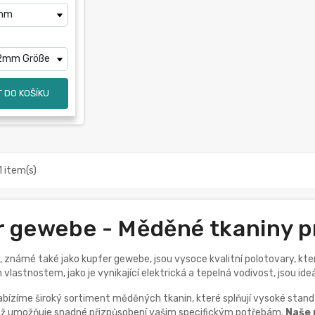
 DO KOŠÍKU
1 item(s)
 gewebe - Měděné tkaniny p
 známé také jako kupfer gewebe, jsou vysoce kvalitní polotovary, kt
vlastnostem, jako je vynikající elektrická a tepelná vodivost, jsou id
ízíme široký sortiment měděných tkanin, které splňují vysoké standa
což umožňuje snadné přizpůsobení vašim specifickým potřebám.
Naše 