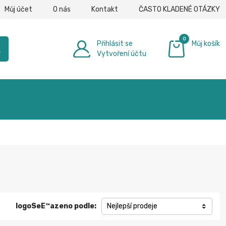
Můj účet
O nás
Kontakt
ČASTO KLADENÉ OTÁZKY
0
Přihlásit se
Můj košík
h
Vytvoření účtu
0,00 €
logoSeЕ™azeno podle:
Nejlepší prodeje