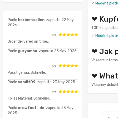
✓
Měděné plet
❤ Kupf
Podle
herbertsallen
zapnuto 22 May
2026 :
TOP 5 nejoblíbe
(5/5)
✓
Měděné plet
Order delivered on time...
❤ Jak 
Podle
guryamba
zapnuto 23 May 2025
:
Veškeré informa
(5/5)
Passt genau. Schnelle...
❤ What
Podle
vandit09
zapnuto 23 May 2025 :
Všechny důleži
(5/5)
Tolles Material. Schneller...
Podle
crowfoot_de
zapnuto 23 May
2025 :