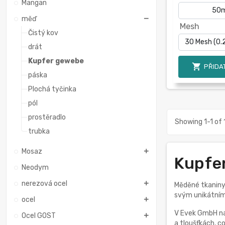
Mangan
měď
Mesh
Čistý kov
drát
Kupfer gewebe

PŘIDAT
páska
Plochá tyčinka
pól
prostěradlo
Showing 1-1 of 
trubka
Mosaz
Kupfer
Neodym
nerezová ocel
Měděné tkaniny,
svým unikátním 
ocel
V Evek GmbH nab
Ocel GOST
a tloušťkách, 