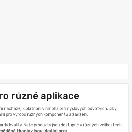
ro různé aplikace
eré nacházejí uplatnění v mnoha průmyslových odvětvích. Díky
eální pro výrobu různých komponentů a zařízení.
rdy kvality. Naše produkty jsou dostupné v různých velikostech
měděné tkaniny jsou ideální pro: