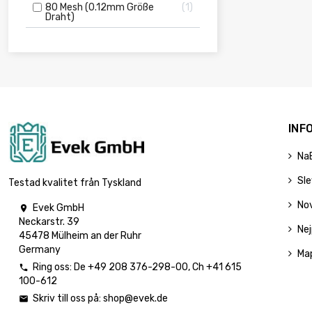
80 Mesh (0.12mm Größe
1
Draht)
INF
Na
Sl
Testad kvalitet från Tyskland
No
Evek GmbH

Neckarstr. 39
Nej
45478 Mülheim an der Ruhr
Germany
Ma
Ring oss:
De
+49 208 376-298-00
, Ch
+41 615

100-612
Skriv till oss på:
shop@evek.de
