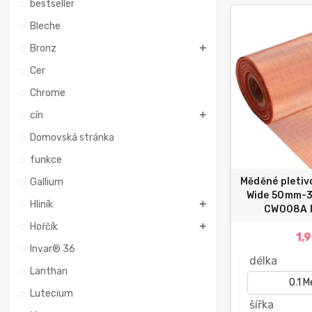
bestseller
Bleche
Bronz
Cer
Chrome
cín
Domovská stránka
funkce
Měděné pleti
Gallium
Wide 50mm-
Hliník
CW008A M
Hořčík
1,
Invar® 36
délka
Lanthan
Lutecium
šířka