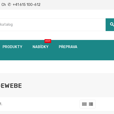
✆
Ch
+41 615 100-612
searc
HOT
PRODUKTY
NABÍDKY
PŘEPRAVA
GEWEBE
view_comfy
view_list
t.