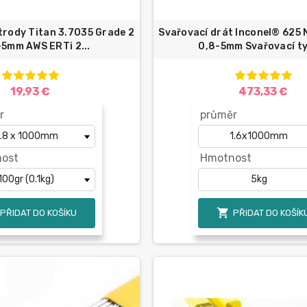
trody Titan 3.7035 Grade 2
Svařovací drát Inconel® 625 N
-5mm AWS ERTi 2...
0,8-5mm Svařovací ty
19,93 €
473,33 €
r
průměr
ost
Hmotnost

PŘIDAT DO KOŠÍKU
PŘIDAT DO KOŠÍK