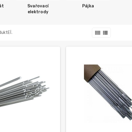
át
Svařovací
Pájka
elektrody
view_comfy
view_list
duktЕЇ.