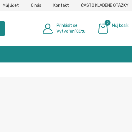
Můj účet
O nás
Kontakt
ČASTO KLADENÉ OTÁZKY
0
Přihlásit se
Můj košík
h
Vytvoření účtu
0,00 €