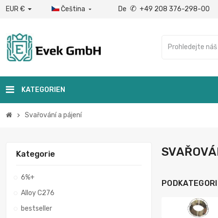
✆
EUR €
Čeština
De
+49 208 376-298-00

KATEGORIEN
Svařování a pájení
chevron_right
SVAŘOVÁN
Kategorie
6%+
PODKATEGORI
Alloy C276
bestseller