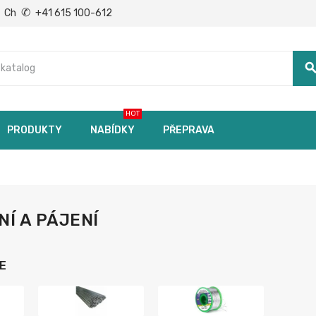
✆
Ch
+41 615 100-612
searc
HOT
PRODUKTY
NABÍDKY
PŘEPRAVA
Í A PÁJENÍ
E