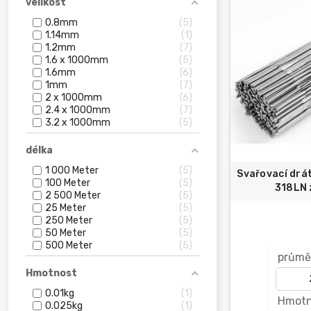
velikost
0.8mm
5
1.14mm
1
1.2mm
7
1.6 x 1000mm
5
1.6mm
6
1mm
7
2 x 1000mm
6
2.4 x 1000mm
7
3.2 x 1000mm
5
délka
1 000 Meter
5
Svařovací drá
100 Meter
5
318LN z
2 500 Meter
5
25 Meter
5
250 Meter
5
50 Meter
5
500 Meter
5
průmě
Hmotnost
0.01kg
1
Hmotn
0.025kg
1