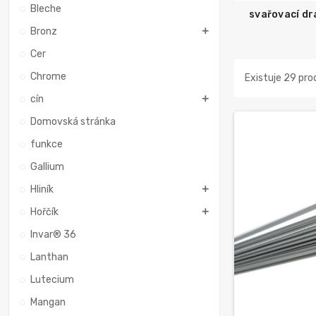
Bleche
svařovací dr
Bronz
Cer
Chrome
Existuje 29 pro
cín
Domovská stránka
funkce
Gallium
Hliník
Hořčík
Invar® 36
Lanthan
Lutecium
Mangan