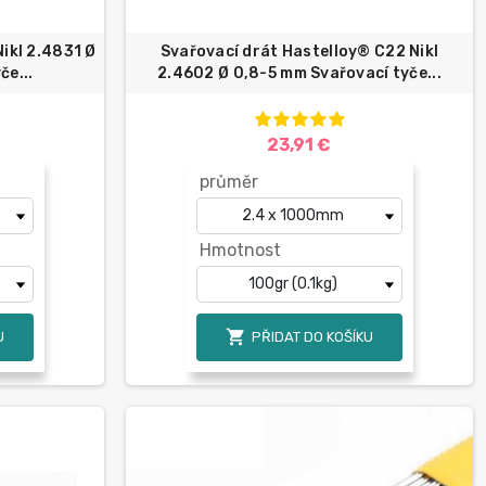
ikl 2.4831 Ø
Svařovací drát Hastelloy® C22 Nikl
če...
2.4602 Ø 0,8-5 mm Svařovací tyče...
23,91 €
průměr
Hmotnost

U
PŘIDAT DO KOŠÍKU