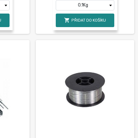

U
PŘIDAT DO KOŠÍKU