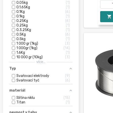
0.05kg
1
0.1.65Kg
1
0.1Kg
6

0.1kg
1
0.25Kg
6
0.25kg
1
0.3.25Kg
1
0.5Kg
6
0.5kg
1
1 000 gr (1kg)
3
1 000gr (1kg)
14
1.6Kg
1
10 000 gr (10kg)
3
více...
Typ
Svařovací elektrody
9
Svařovací tyč
6
materiál
Slitina niklu
15
Titan
1
pevnost v tahu