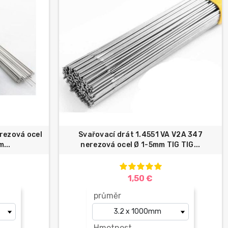
rezová ocel
Svařovací drát 1.4551 VA V2A 347
...
nerezová ocel Ø 1-5mm TIG TIG...
1,50 €
průměr
Hmotnost