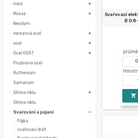
měď
Mosaz
Svařovací elek
Ø 0,8
Neodym
nerezová ocel
ocel
průmě
Ocel GOST
Pružinová ocel
Hmotn
Ruthenium
Samarium
Slitina niklu

Slitina niklu
Svařování a pájení
Pájka
svařovací drát