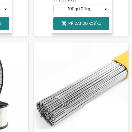

U
PŘIDAT DO KOŠÍKU