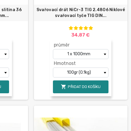
 slitina 36
Svařovací drát NiCr-3 TIG 2.4806 Niklové
mm...
svařovací tyče TIG DIN...
34,87 €
průměr
Hmotnost

U
PŘIDAT DO KOŠÍKU