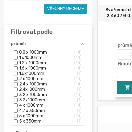
VŠECHNY RECENZE
Svařovací e
2.4607 Ø 0.
Filtrovat podle
průměr
průmě
0.8 x 1000mm
14
1 x 1000mm
14
1.2 x 1000mm
14
Hmotn
1.6 x 1000mm
14
1.6x1000mm
1
2 x 1000mm
14
2.4 x 1000mm
14

2.4x1000mm
1
3.2 x 1000mm
14
3.2x1000mm
1
4 x 1000mm
14
4.7 x 350mm
1
5 x 1000mm
14
5 x 350mm
1