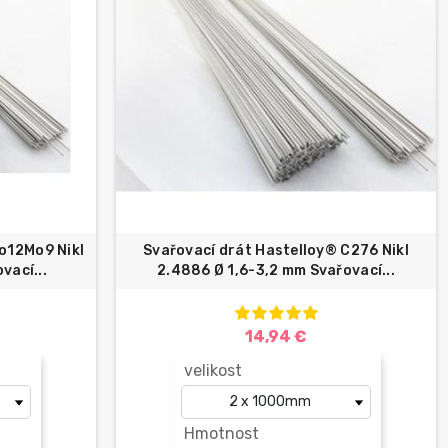
o12Mo9 Nikl
Svařovací drát Hastelloy® C276 Nikl
vací...
2.4886 Ø 1,6-3,2 mm Svařovací...
14,94 €
velikost
Hmotnost