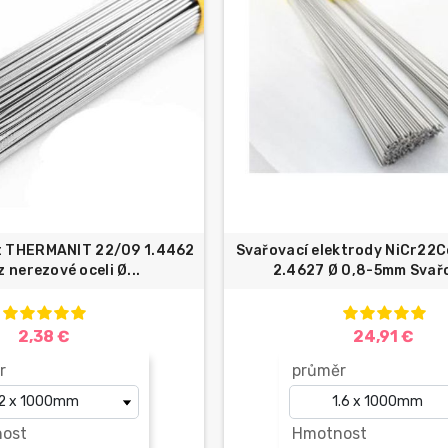
t THERMANIT 22/09 1.4462
Svařovací elektrody NiCr22C
 nerezové oceli Ø...
2.4627 Ø 0,8-5mm Svařo
2,38 €
24,91 €
r
průměr
ost
Hmotnost