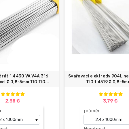
drát 1.4430 VA V4A 316
Svařovací elektrody 904L ne
el Ø 0,8-5mm TIG TIG...
TIG 1.4519 Ø 0,8-5mm
2,38 €
3,79 €
r
průměr
ost
Hmotnost