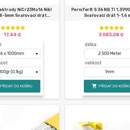
lektrody NiCr23Mo16 Nikl
Pernifer® S 36 NB TI 1.3990
8-5mm Svařovací drát...
Svařovací drát 1-1,6 
17,44 €
3 083,08 €
r
délka
ost
velikost

PŘIDAT DO KOŠÍKU
PŘIDAT DO KOŠÍK