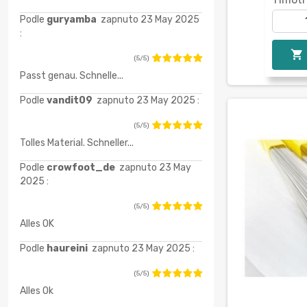
Podle
guryamba
zapnuto 23 May 2025
:

(5/5)
Passt genau. Schnelle...
Podle
vandit09
zapnuto 23 May 2025 :
(5/5)
Tolles Material. Schneller...
Podle
crowfoot_de
zapnuto 23 May
2025 :
(5/5)
Alles OK
Podle
haureini
zapnuto 23 May 2025 :
(5/5)
Alles Ok