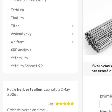
Svařovací elektrody
Terbium
Thulium
Titan
Vzácné kovy
Wolfram
XRF Analysis
Ytterbium
Yttrium Schrott 99
Svařovací 
nerezová oc
Podle
herbertsallen
zapnuto 22 May
2026 :
průmě
(5/5)
Order delivered on time...
Hmotn