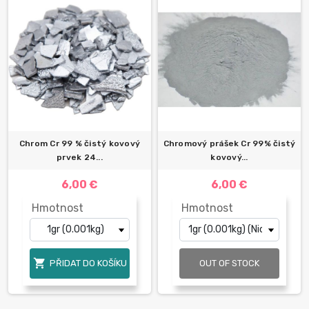
Chrom Cr 99 % čistý kovový
Chromový prášek Cr 99% čistý
prvek 24...
kovový...
6,00 €
6,00 €
Hmotnost
Hmotnost

PŘIDAT DO KOŠÍKU
OUT OF STOCK