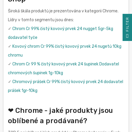
Široká škála produktů je prezentována v kategorii Chrome.
R
Lídry v tomto segmentu jsou dnes:
✓
Chrom Cr 99% čistý kovový prvek 24 nugget 5gr-5kg
F
I
L
T
E
dodavatel tyče
✓
Kovový chrom Cr 99% čistý kovový prvek 24 nugetů 10kg
chromu
✓
Chrom Cr 99 % čistý kovový prvek 24 šupinek Dodavatel
chromových šupinek 1g-10kg
✓
Chromový prášek Cr 99% čistý kovový prvek 24 dodavatel
prášek 1gr-10kg
❤ Chrome - jaké produkty jsou
oblíbené a prodávané?