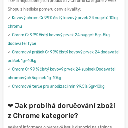
TOP 5 nejoblíbenějších produktů v Chrome kategorie v Evek
Shopu z hlediska poměru ceny a kvality:
✓
Kovový chrom Cr 99% čistý kovový prvek 24 nugetů 10kg
chromu
✓
Chrom Cr 99% čistý kovový prvek 24 nugget 5gr-5kg
dodavatel tyče
✓
Chromový prášek Cr 99% čistý kovový prvek 24 dodavatel
prášek 1gr-10kg
✓
Chrom Cr 99 % čistý kovový prvek 24 šupinek Dodavatel
chromových šupinek 1g-10kg
✓
Chromové terče pro anodizaci min 99,5% 5gr-10kg
❤ Jak probíhá doručování zboží
z Chrome kategorie?
Veškeré informace o přepravě jsou k dispozici na stránce