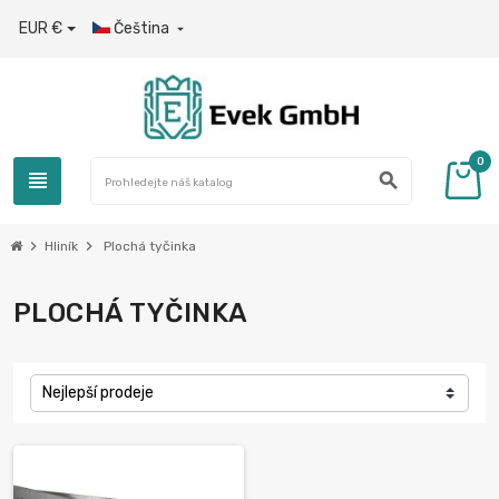
EUR €
Čeština

0
view_headline
search
chevron_right
chevron_right
Hliník
Plochá tyčinka
PLOCHÁ TYČINKA
Nejlepší prodeje