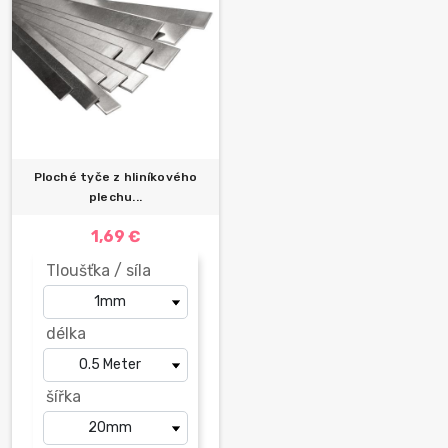
Ploché tyče z hliníkového
plechu...
1,69 €
Tloušťka / síla
délka
šířka