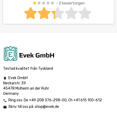
- 2 bewertungen
Testad kvalitet från Tyskland
Evek GmbH

Neckarstr. 39
45478 Mülheim an der Ruhr
Germany
Ring oss:
De
+49 208 376-298-00
, Ch
+41 615 100-612

Skriv till oss på:
shop@evek.de
