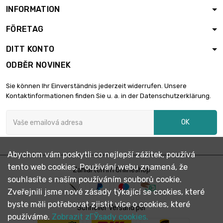
INFORMATION
FÖRETAG
DITT KONTO
ODBĚR NOVINEK
Sie können Ihr Einverständnis jederzeit widerrufen. Unsere
Kontaktinformationen finden Sie u. a. in der Datenschutzerklärung.
OK
Abychom vám poskytli co nejlepší zážitek, používá
tento web cookies. Používání webu znamená, že
Zahlarten im Onlineshop
souhlasíte s naším používáním souborů cookie.
Zveřejnili jsme nové zásady týkající se cookies, které
byste měli potřebovat zjistit více o cookies, které
Schneller Versand per
používáme.
Zobrazit zГЎsady cookies.