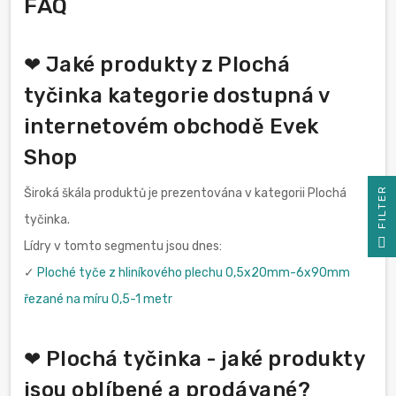
FAQ
❤ Jaké produkty z Plochá
tyčinka kategorie dostupná v
internetovém obchodě Evek
Shop
R
Široká škála produktů je prezentována v kategorii Plochá
tyčinka.
F
I
L
T
E
Lídry v tomto segmentu jsou dnes:
✓
Ploché tyče z hliníkového plechu 0,5x20mm-6x90mm
řezané na míru 0,5-1 metr
❤ Plochá tyčinka - jaké produkty
jsou oblíbené a prodávané?