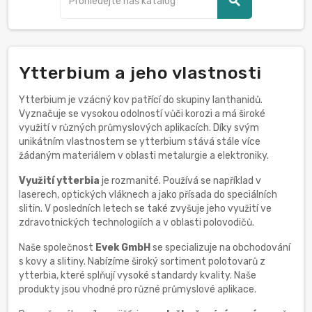
search
Ytterbium a jeho vlastnosti
Ytterbium je vzácný kov patřící do skupiny lanthanidů.
Vyznačuje se vysokou odolností vůči korozi a má široké
využití v různých průmyslových aplikacích. Díky svým
unikátním vlastnostem se ytterbium stává stále více
žádaným materiálem v oblasti metalurgie a elektroniky.
Využití ytterbia
je rozmanité. Používá se například v
laserech, optických vláknech a jako přísada do speciálních
slitin. V posledních letech se také zvyšuje jeho využití ve
zdravotnických technologiích a v oblasti polovodičů.
Naše společnost
Evek GmbH
se specializuje na obchodování
s kovy a slitiny. Nabízíme široký sortiment polotovarů z
ytterbia, které splňují vysoké standardy kvality. Naše
produkty jsou vhodné pro různé průmyslové aplikace.