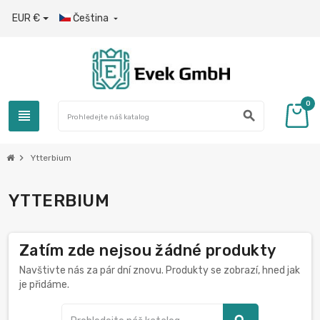
EUR €
Čeština

0
view_headline
search
chevron_right
Ytterbium
YTTERBIUM
Zatím zde nejsou žádné produkty
Navštivte nás za pár dní znovu. Produkty se zobrazí, hned jak
je přidáme.