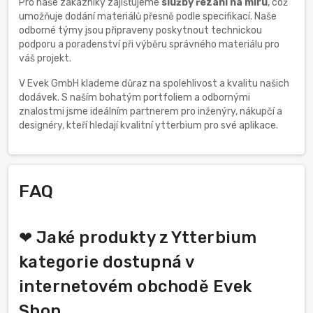
Pro naše zákazníky zajišťujeme
služby řezání na míru
, což
umožňuje dodání materiálů přesně podle specifikací. Naše
odborné týmy jsou připraveny poskytnout technickou
podporu a poradenství při výběru správného materiálu pro
váš projekt.
V Evek GmbH klademe důraz na spolehlivost a kvalitu našich
dodávek. S naším bohatým portfoliem a odbornými
znalostmi jsme ideálním partnerem pro inženýry, nákupčí a
designéry, kteří hledají kvalitní ytterbium pro své aplikace.
FAQ
❤ Jaké produkty z Ytterbium
kategorie dostupná v
internetovém obchodě Evek
Shop