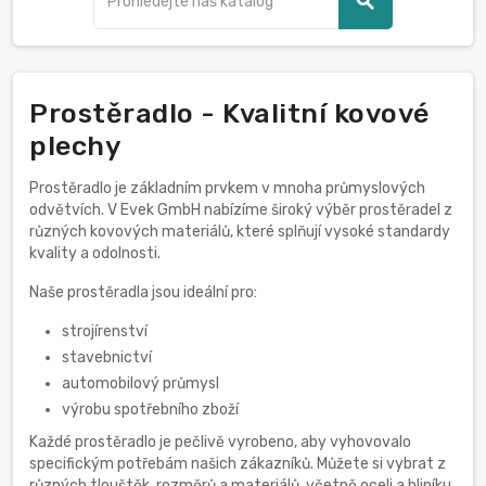
search
Prostěradlo - Kvalitní kovové
plechy
Prostěradlo je základním prvkem v mnoha průmyslových
odvětvích. V Evek GmbH nabízíme široký výběr prostěradel z
různých kovových materiálů, které splňují vysoké standardy
kvality a odolnosti.
Naše prostěradla jsou ideální pro:
strojírenství
stavebnictví
automobilový průmysl
výrobu spotřebního zboží
Každé prostěradlo je pečlivě vyrobeno, aby vyhovovalo
specifickým potřebám našich zákazníků. Můžete si vybrat z
různých tlouštěk, rozměrů a materiálů, včetně oceli a hliníku.