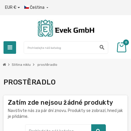
EUR €
Čeština

0
view_headline
search
chevron_right
chevron_right
Slitina niklu
prostěradlo
PROSTĚRADLO
Zatím zde nejsou žádné produkty
Navštivte nás za pár dní znovu. Produkty se zobrazí, hned jak
je přidáme.