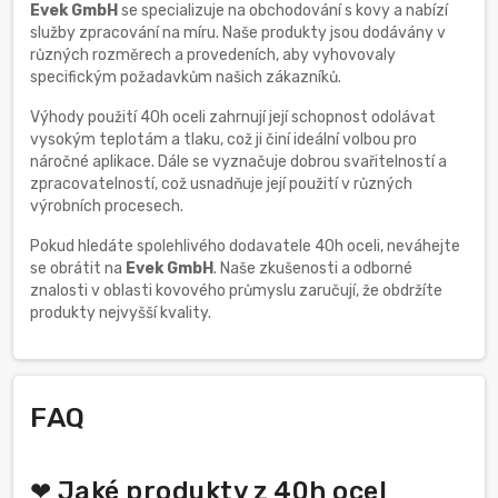
Evek GmbH
se specializuje na obchodování s kovy a nabízí
služby zpracování na míru. Naše produkty jsou dodávány v
různých rozměrech a provedeních, aby vyhovovaly
specifickým požadavkům našich zákazníků.
Výhody použití 40h oceli zahrnují její schopnost odolávat
vysokým teplotám a tlaku, což ji činí ideální volbou pro
náročné aplikace. Dále se vyznačuje dobrou svařitelností a
zpracovatelností, což usnadňuje její použití v různých
výrobních procesech.
Pokud hledáte spolehlivého dodavatele 40h oceli, neváhejte
se obrátit na
Evek GmbH
. Naše zkušenosti a odborné
znalosti v oblasti kovového průmyslu zaručují, že obdržíte
produkty nejvyšší kvality.
FAQ
❤ Jaké produkty z 40h ocel