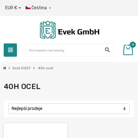
EUR €
Čeština

0
view_headline
search
chevron_right
chevron_right
Ocel GOST
40h ocel
40H OCEL
Nejlepší prodeje