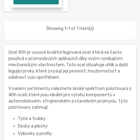
Showing 1-1 of 1 item(s)
Ocel 40h je vysoce kvalitní legovaná ocel, která se často
používá v průmyslových aplikacích díky svým vynikajícím
mechanickým vlastnostem. Tato ocel obsahuje uhlík a další
legující prvky, které zvyšují její pevnost, houževnatost a
odolnost vůči opotřebení.
V našem sortimentu naleznete široké spektrum polotovarů z
40h oceli, které jsou ideální pro výrobu komponentů v
automobilovém, strojírenském a stavebním průmyslu. Tyto
polotovary zahrnují:
Tyče a trubky
Desky a plechy
Výkovky a profily