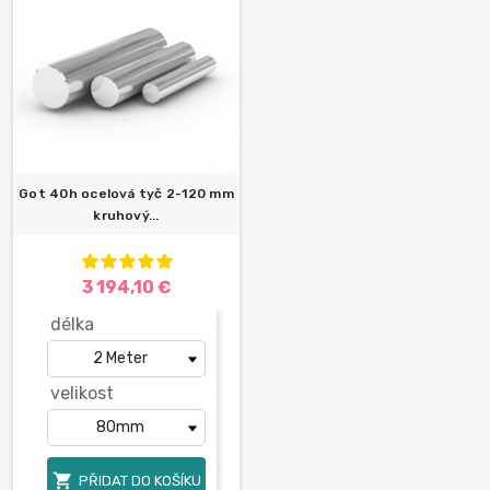
Got 40h ocelová tyč 2-120 mm
kruhový...
3 194,10 €
délka
velikost

PŘIDAT DO KOŠÍKU