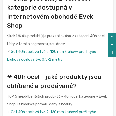
kategorie dostupná v
internetovém obchodě Evek
Shop
Široká škála produktů je prezentována v kategorii 40h ocel.
R
Lídry v tomto segmentu jsou dnes:
F
I
L
T
E
✓
Got 40h ocelová tyč 2-120 mm kruhový profil tyče
kruhová ocelová tyč 0,5-2 metry
❤ 40h ocel - jaké produkty jsou
oblíbené a prodávané?
TOP 5 nejoblíbenějších produktů v 40h ocel kategorie v Evek
Shopu z hlediska poměru ceny a kvality:
✓
Got 40h ocelová tyč 2-120 mm kruhový profil tyče