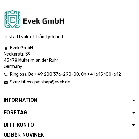
Testad kvalitet från Tyskland
Evek GmbH

Neckarstr. 39
45478 Mülheim an der Ruhr
Germany
Ring oss:
De
+49 208 376-298-00
, Ch
+41 615 100-612

Skriv till oss på:
shop@evek.de

INFORMATION
FÖRETAG
DITT KONTO
ODBĚR NOVINEK