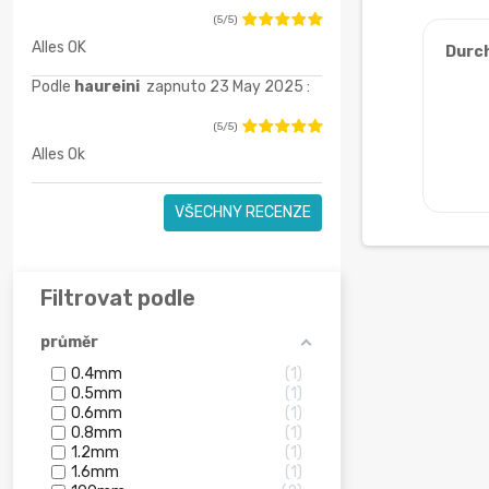
(5/5)
Alles OK
Durc
Podle
haureini
zapnuto 23 May 2025 :
(5/5)
Alles Ok
VŠECHNY RECENZE
Filtrovat podle
průměr
0.4mm
1
0.5mm
1
0.6mm
1
0.8mm
1
1.2mm
1
1.6mm
1