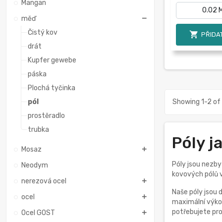
Mangan
měď
Čistý kov

PŘIDAT
drát
Kupfer gewebe
páska
Plochá tyčinka
pól
Showing 1-2 of 
prostěradlo
trubka
Póly j
Mosaz
Póly jsou nezby
Neodym
kovových pólů v
nerezová ocel
Naše póly jsou 
ocel
maximální výkon
potřebujete pro
Ocel GOST