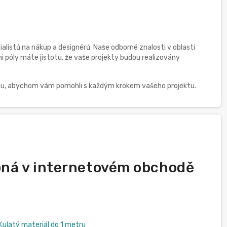
listů na nákup a designérů. Naše odborné znalosti v oblasti
i póly máte jistotu, že vaše projekty budou realizovány
e tu, abychom vám pomohli s každým krokem vašeho projektu.
pná v internetovém obchodě
latý materiál do 1 metru