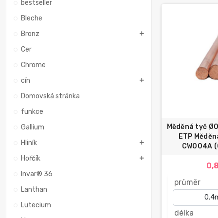
bestseller
Bleche
Bronz
Cer
Chrome
cín
Domovská stránka
funkce
Měděná tyč Ø
Gallium
ETP Měděná
Hliník
CW004A (C
Hořčík
0,
Invar® 36
průměr
Lanthan
Lutecium
délka