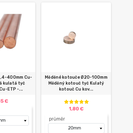
0,4-400mm Cu-
Měděné kotouče Ø20-100mm
 kulatá tyč
Měděný kotouč tyč Kulatý
u-ETP -...
kotouč Cu kov...
85 €
1,80 €
průměr