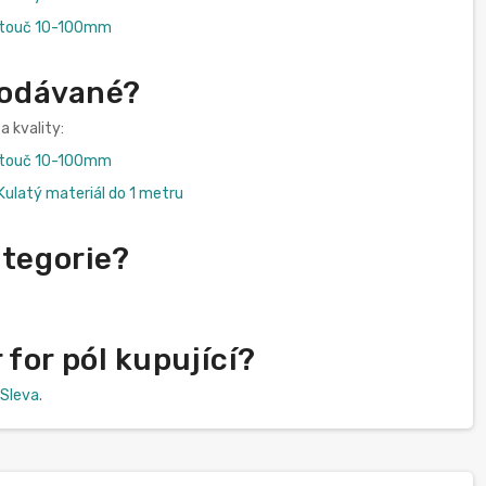
otouč 10-100mm
prodávané?
a kvality:
otouč 10-100mm
latý materiál do 1 metru
ategorie?
for pól kupující?
Sleva
.