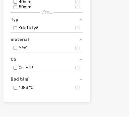
40mm
1
50mm
1
více...
Typ
Kulatá tyč
1
materiál
Měď
1
CS
Cu-ETP
1
Bod tání
1083 °C
1