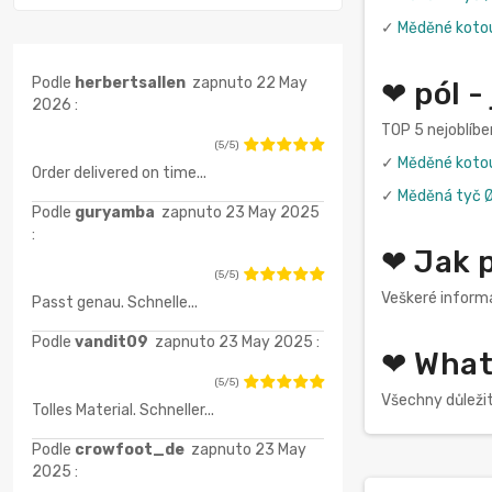
✓
Měděné koto
Podle
herbertsallen
zapnuto 22 May
❤ pól -
2026 :
TOP 5 nejoblíbe
(5/5)
✓
Měděné koto
Order delivered on time...
✓
Měděná tyč 
Podle
guryamba
zapnuto 23 May 2025
:
❤ Jak p
(5/5)
Veškeré informa
Passt genau. Schnelle...
Podle
vandit09
zapnuto 23 May 2025 :
❤ What 
(5/5)
Všechny důleži
Tolles Material. Schneller...
Podle
crowfoot_de
zapnuto 23 May
2025 :