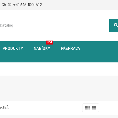
✆
Ch
+41 615 100-612
searc
HOT
PRODUKTY
NABÍDKY
PŘEPRAVA
view_comfy
view_list
uktЕЇ.