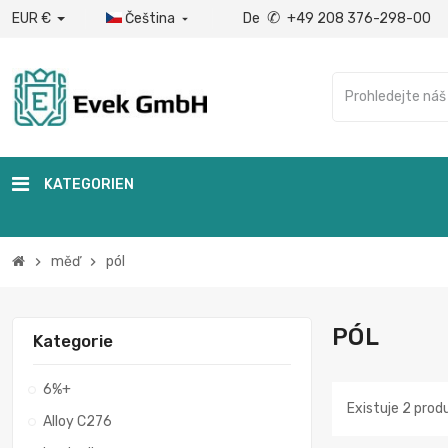
✆
EUR €
Čeština
De
+49 208 376-298-00

KATEGORIEN
měď
pól
chevron_right
chevron_right
PÓL
Kategorie
6%+
Existuje 2 prod
Alloy C276