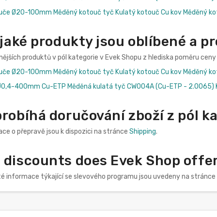
uče Ø20-100mm Měděný kotouč tyč Kulatý kotouč Cu kov Měděný k
 jaké produkty jsou oblíbené a 
nějších produktů v pól kategorie v Evek Shopu z hlediska poměru ceny 
uče Ø20-100mm Měděný kotouč tyč Kulatý kotouč Cu kov Měděný k
Ø0,4-400mm Cu-ETP Měděná kulatá tyč CW004A (Cu-ETP - 2.0065) Ku
robíhá doručování zboží z pól k
ce o přepravě jsou k dispozici na stránce
Shipping
.
discounts does Evek Shop offer 
té informace týkající se slevového programu jsou uvedeny na stránce