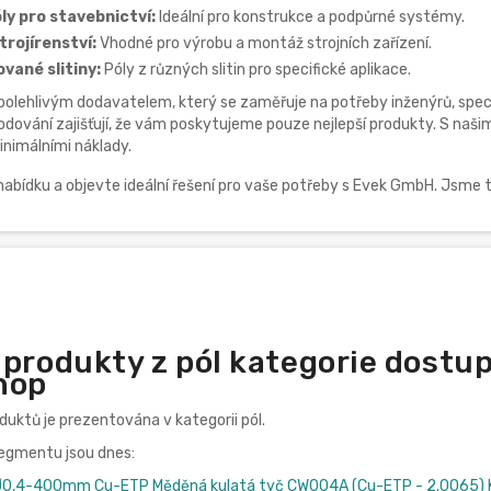
ly pro stavebnictví:
Ideální pro konstrukce a podpůrné systémy.
trojírenství:
Vhodné pro výrobu a montáž strojních zařízení.
vané slitiny:
Póly z různých slitin pro specifické aplikace.
olehlivým dodavatelem, který se zaměřuje na potřeby inženýrů, specia
ování zajišťují, že vám poskytujeme pouze nejlepší produkty. S našim
inimálními náklady.
 nabídku a objevte ideální řešení pro vaše potřeby s Evek GmbH. Jsm
 produkty z pól kategorie dostu
hop
oduktů je prezentována v kategorii pól.
segmentu jsou dnes:
Ø0,4-400mm Cu-ETP Měděná kulatá tyč CW004A (Cu-ETP - 2.0065) Ku