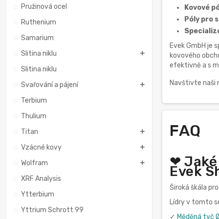
Pružinová ocel
Kovové pó
Póly pro s
Ruthenium
Specializo
Samarium
Evek GmbH je sp
Slitina niklu
kovového obchod
efektivně a s m
Slitina niklu
Navštivte naši
Svařování a pájení
Terbium
Thulium
FAQ
Titan
Vzácné kovy
❤ Jaké
Wolfram
Evek S
XRF Analysis
Široká škála pr
Ytterbium
Lídry v tomto 
Yttrium Schrott 99
✓
Měděná tyč 