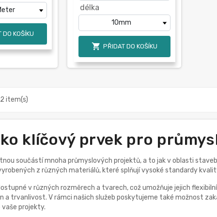
délka
 DO KOŠÍKU

PŘIDAT DO KOŠÍKU
2 item(s)
ako klíčový prvek pro průmys
tnou součástí mnoha průmyslových projektů, a to jak v oblasti stavebni
yrobených z různých materiálů, které splňují vysoké standardy kvalit
dostupné v různých rozměrech a tvarech, což umožňuje jejich flexibilní
 a trvanlivost. V rámci našich služeb poskytujeme také možnost zak
 vaše projekty.