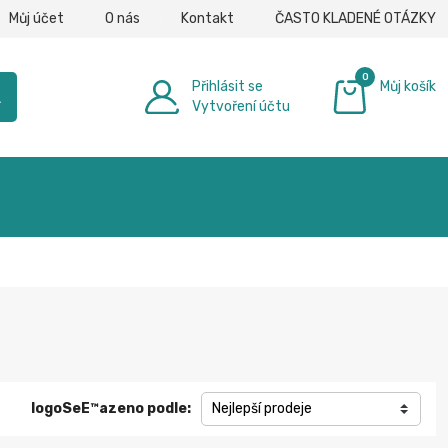
Můj účet
O nás
Kontakt
ČASTO KLADENÉ OTÁZKY
0
Přihlásit se
Můj košík
h
Vytvoření účtu
0,00 €
logoSeЕ™azeno podle:
Nejlepší prodeje