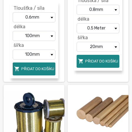
Tloušťka / síla
Tloušťka / síla
délka
délka
šířka
šířka

PŘIDAT DO KOŠÍKU

PŘIDAT DO KOŠÍKU