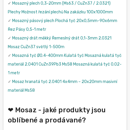
✓
Mosazný plech 0,3-20mm (Ms63 / CuZn37 / 2.0321)
Plechy Možnost řezání plechů Na zakázku 100x1000mm
✓
Mosazný pásový plech Plochá tyč 20x0,5mm-90x6mm
Řez Pásy 0,5-1 metr
✓
Mosazný drát měkký Řemeslný drát 0,1-3mm 2.0321
Mosaz CuZn37 světlý 1-500m
✓
Mosazná tyč Ø0.4-400mm Kulatá tyč Mosazná kulatá tyč
materiál 2.0401 CuZn39Pb3 Ms58 Mosazná kulatá tyč 0.02-
1 metr
✓
Mosaz hranatá tyč 2.0401 4x4mm – 20x20mm masivní
materiál Ms58
❤ Mosaz - jaké produkty jsou
oblíbené a prodávané?