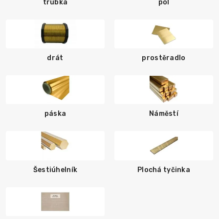
trubka
pól
drát
prostěradlo
páska
Náměstí
Šestiúhelník
Plochá tyčinka