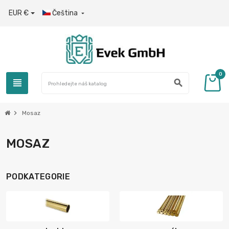
EUR €
Čeština

0
view_headline
search
chevron_right
Mosaz
MOSAZ
PODKATEGORIE