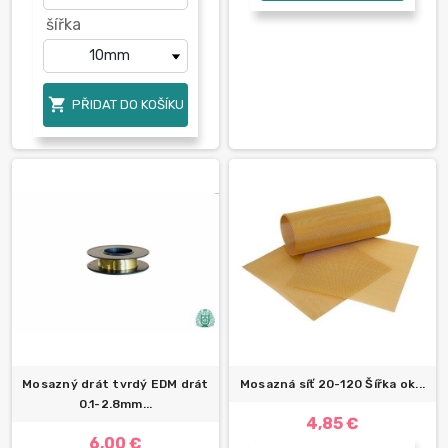
šířka

PŘIDAT DO KOŠÍKU
Mosazný drát tvrdý EDM drát
Mosazná síť 20-120 Šířka ok...
0.1-2.8mm...
4,85 €
6,00 €