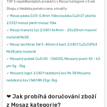
TOP 5 nejoblíbenějších produktů v Mosaz kategorie v Evek
Shopu z hlediska poměru ceny a kvality:
✓
Mosaz páska 0,05-0,4mm fóliová páska CuZn37 plochá
2,0321 mosaz plech mosaz fólie
✓
Mosaz hranatá tyč 2.0401 4x4mm – 20x20mm masivní
materiál Ms58
✓
Mosaz šestihran SW 5-40mm 6 kant 2.0401 CuZn33Pb3
Ms58 plný materiál
✓
Mosazný prášek CuZn30 - CW505L Mosazný prach 45 - 63
µm 5g - 5kg
✓
Mosazný ingot 2.0401 neželezný kov Ms 58 Mosazný
neželezný kov CW614N 25gr-5kg
❤ Jak probíhá doručování zboží
z Mosaz kategorie?