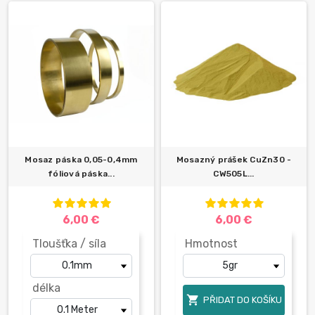
Mosaz páska 0,05-0,4mm
Mosazný prášek CuZn30 -
fóliová páska...
CW505L...
6,00 €
6,00 €
Tloušťka / síla
Hmotnost
délka

PŘIDAT DO KOŠÍKU