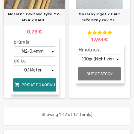
Mosazné závitové tyče M2–
Mosazný ingot 2.0401
M24 2.0401...
neželezný kov Ms...
0,73 €
17,93 €
průměr
Hmotnost
délka
OUT OF STOCK

PŘIDAT DO KOŠÍKU
Showing 1-12 of 12 item(s)