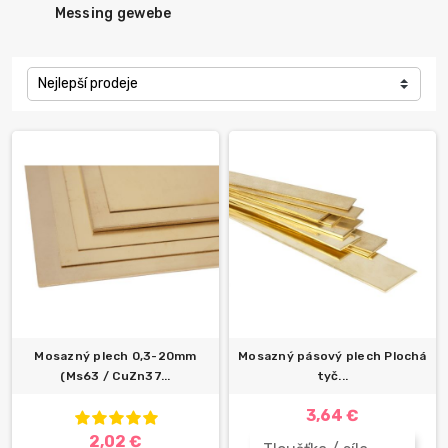
Messing gewebe
Nejlepší prodeje
Mosazný plech 0,3-20mm
Mosazný pásový plech Plochá
(Ms63 / CuZn37...
tyč...
3,64 €
2,02 €