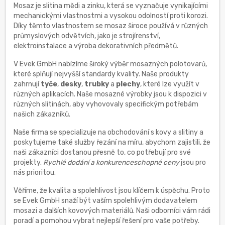
Mosaz je slitina mědi a zinku, která se vyznačuje vynikajícími
mechanickými vlastnostmi a vysokou odolností proti korozi.
Díky těmto vlastnostem se mosaz široce používá v různých
průmyslových odvětvích, jako je strojírenství,
elektroinstalace a výroba dekorativních předmětů.
V Evek GmbH nabízíme široký výběr mosazných polotovarů,
které splňují nejvyšší standardy kvality. Naše produkty
zahrnují
tyče
,
desky
,
trubky
a
plechy
, které lze využít v
různých aplikacích. Naše mosazné výrobky jsou k dispozici v
různých slitinách, aby vyhovovaly specifickým potřebám
našich zákazníků.
Naše firma se specializuje na obchodování s kovy a slitiny a
poskytujeme také služby řezání na míru, abychom zajistili, že
naši zákazníci dostanou přesně to, co potřebují pro své
projekty.
Rychlé dodání a konkurenceschopné ceny
jsou pro
nás prioritou.
Věříme, že kvalita a spolehlivost jsou klíčem k úspěchu. Proto
se Evek GmbH snaží být vaším spolehlivým dodavatelem
mosazi a dalších kovových materiálů. Naši odborníci vám rádi
poradí a pomohou vybrat nejlepší řešení pro vaše potřeby.