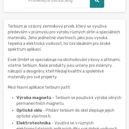
search
Terbium je vzácný zemníkový prvek, který se využívá
především v průmyslu pro výrobu různých slitin a speciálních
materiálů. Jeho jedinečné vlastnosti, jako jsou vysoká
tepelná a elektrická vodivost, ho činí ideálním pro široké
spektrum aplikací.
Evek GmbH se specializuje na obchodování s kovy a slitinami,
včetně terbium. Naše produkty jsou určeny pro inženýry,
nákupčí a designéry, kteří hledají kvalitní a spolehlivé
materiály pro své projekty.
Mezi hlavní aplikace terbium patří:
Výroba magnetů
- Terbium se používá k výrobě silných
permanentních magnetů.
Optické sklo
- Přidání terbium do skel zlepšuje jejich
optické vlastnosti.
Elektrotechnika
- Využívá se v různých
elektroinstalačních aplikacích díky své dobré vodivosti.