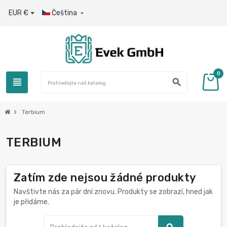
EUR €
Čeština

0
view_headline
search
chevron_right
Terbium
TERBIUM
Zatím zde nejsou žádné produkty
Navštivte nás za pár dní znovu. Produkty se zobrazí, hned jak
je přidáme.