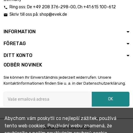
Ring oss:
De
+49 208 376-298-00
, Ch
+41 615 100-612

Skriv till oss på:
shop@evek.de

INFORMATION
FÖRETAG
DITT KONTO
ODBĚR NOVINEK
Sie können Ihr Einverständnis jederzeit widerrufen. Unsere
Kontaktinformationen finden Sie u. a. in der Datenschutzerklärung.
OK
Abychom vám poskytli co nejlepší zážitek, používá
tento web cookies. Používání webu znamená, že
Zahlarten im Onlineshop