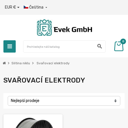
EUR €
Čeština

0
view_headline
search
chevron_right
chevron_right
Slitina niklu
Svařovací elektrody
SVAŘOVACÍ ELEKTRODY
Nejlepší prodeje