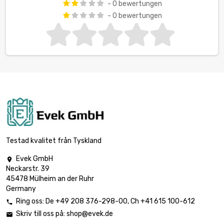
- 0 bewertungen
- 0 bewertungen
Testad kvalitet från Tyskland
Evek GmbH

Neckarstr. 39
45478 Mülheim an der Ruhr
Germany
Ring oss:
De
+49 208 376-298-00
, Ch
+41 615 100-612

Skriv till oss på:
shop@evek.de
