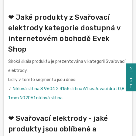
❤ Jaké produkty z Svařovací
elektrody kategorie dostupná v
internetovém obchodě Evek
Shop
Široká škála produktů je prezentována v kategorii Svařovací
R
elektrody.
Lídry v tomto segmentu jsou dnes:
F
I
L
T
E
✓
Niklová slitina S 9604 2.4155 slitina 61 svařovací drát 0,8-
1 mm N02061 niklová slitina
❤ Svařovací elektrody - jaké
produkty jsou oblíbené a