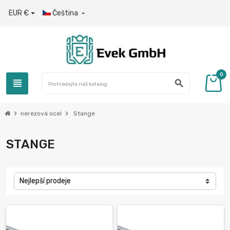
EUR €
Čeština

0
view_headline
search
chevron_right
chevron_right
nerezová ocel
Stange
STANGE
Nejlepší prodeje