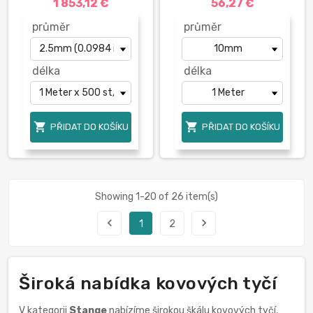
1 853,12 €
56,27 €
průměr
průměr
délka
délka


PŘIDAT DO KOŠÍKU
PŘIDAT DO KOŠÍKU
Showing 1-20 of 26 item(s)
navigate_before
navigate_next
1
2
Široká nabídka kovových tyčí
V kategorii
Stange
nabízíme širokou škálu kovových tyčí,