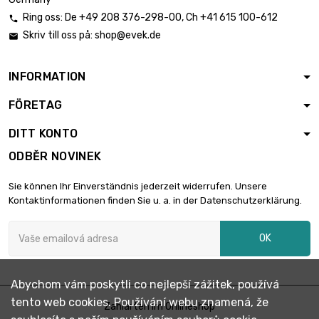
Ring oss:
De
+49 208 376-298-00
, Ch
+41 615 100-612

Skriv till oss på:
shop@evek.de

INFORMATION
FÖRETAG
DITT KONTO
ODBĚR NOVINEK
Sie können Ihr Einverständnis jederzeit widerrufen. Unsere
Kontaktinformationen finden Sie u. a. in der Datenschutzerklärung.
OK
Abychom vám poskytli co nejlepší zážitek, používá
tento web cookies. Používání webu znamená, že
Zahlarten im Onlineshop