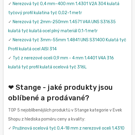
✓
Nerezová tyč 0,4 mm–400 mm 1.4301 V2A 304 kulatá
tyčový profil kulatina tyč 0,02–1 metr
✓
Nerezová tyč 2mm-250mm 1.4571 V4A UNS S31635
kulatá tyč kulatá ocel plný materiál 0.1-1 metr
✓
Nerezová tyč 3mm-55mm 1.4841 UNS S31400 Kulatá tyč
Profil kulatá ocel AISI 314
✓
Tyč z nerezové oceli 0,9 mm - 4 mm 1.4401 V4A 316
kulatá tyč profil kulatá ocelová tyč 316L
❤ Stange - jaké produkty jsou
oblíbené a prodávané?
TOP 5 nejoblíbenějších produktů v Stange kategorie v Evek
Shopu z hlediska poměru ceny a kvality:
✓
Pružinová ocelová tyč 0,4-18 mm z nerezové oceli 1.4310