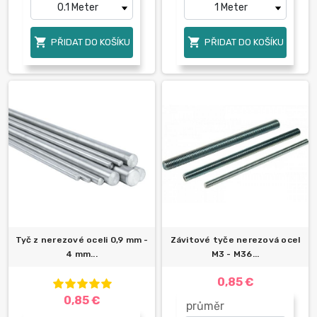


PŘIDAT DO KOŠÍKU
PŘIDAT DO KOŠÍKU
Tyč z nerezové oceli 0,9 mm -
Závitové tyče nerezová ocel
4 mm...
M3 - M36...
0,85 €
0,85 €
průměr