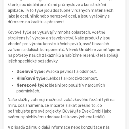
které jsou ideální pro různé průmyslové a konstrukční
aplikace. Tyto tyče jsou dostupné v různých materiálech,
jako je ocel, hliník nebo nerezová ocel, a jsou vyráběny s
důrazem na kvalitu a přesnost.
Kovové tyče se využívají v mnoha oblastech, včetně
strojírenství, výroby a stavebnictví. Naše produkty jsou
vhodné pro výrobu konstrukčních prvků, osvětlovacích
zařízení a dalších komponentů. V Evek GmbH se zaměřujeme
na potřeby našich zákazníků a nabízíme řešení, která splňují
jejich specifické požadavky.
Ocelové tyče:
Vysoká pevnost a odolnost.
Hliníkové tyče:
Lehkost a korozivzdornost.
Nerezové tyče:
Ideální pro použití v náročných
podmínkách.
Naše služby zahrnují možnost zakázkového řezání tyčí na
míru, což znamená, že můžete získat přesně to, co
potřebujete pro své projekty. Důvěřujte Evek GmbH jako
svému spolehlivému dodavateli kovových materiálů.
V případě zájmu o další informace nebo konzultace nás