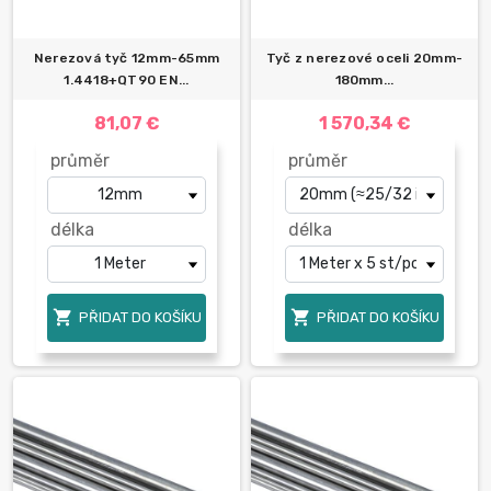
Nerezová tyč 12mm-65mm
Tyč z nerezové oceli 20mm-
1.4418+QT90 EN...
180mm...
81,07 €
1 570,34 €
průměr
průměr
délka
délka


PŘIDAT DO KOŠÍKU
PŘIDAT DO KOŠÍKU