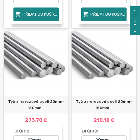
R


PŘIDAT DO KOŠÍKU
PŘIDAT DO KOŠÍKU
F
I
L
T
E
Tyč z nerezové oceli 20mm-
Tyč z nerezové oceli 20mm-
150mm...
150mm...
273,70 €
210,18 €
průměr
průměr