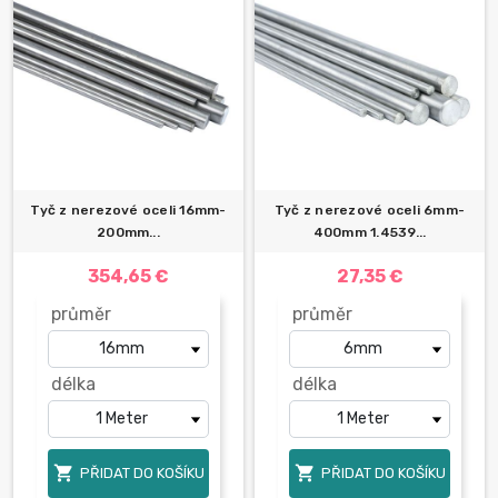
Tyč z nerezové oceli 16mm-
Tyč z nerezové oceli 6mm-
200mm...
400mm 1.4539...
354,65 €
27,35 €
průměr
průměr
délka
délka


PŘIDAT DO KOŠÍKU
PŘIDAT DO KOŠÍKU