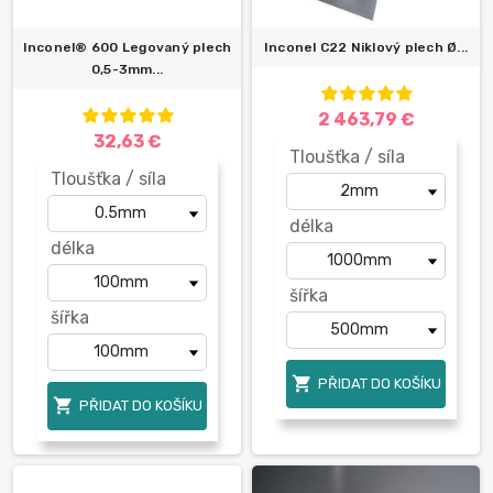
Inconel® 600 Legovaný plech
Inconel C22 Niklový plech Ø...
0,5-3mm...
2 463,79 €
32,63 €
Tloušťka / síla
Tloušťka / síla
délka
délka
šířka
šířka

PŘIDAT DO KOŠÍKU

PŘIDAT DO KOŠÍKU