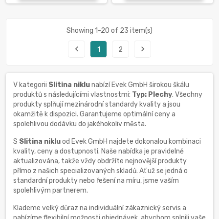
Showing 1-20 of 23 item(s)
navigate_before
navigate_next
1
2
V kategorii
Slitina niklu
nabízí Evek GmbH širokou škálu
produktů s následujícími vlastnostmi:
Typ: Plechy
. Všechny
produkty splňují mezinárodní standardy kvality a jsou
okamžitě k dispozici. Garantujeme optimální ceny a
spolehlivou dodávku do jakéhokoliv města.
S
Slitina niklu
od Evek GmbH najdete dokonalou kombinaci
kvality, ceny a dostupnosti. Naše nabídka je pravidelně
aktualizována, takže vždy obdržíte nejnovější produkty
přímo z našich specializovaných skladů. Ať už se jedná o
standardní produkty nebo řešení na míru, jsme vaším
spolehlivým partnerem.
Klademe velký důraz na individuální zákaznický servis a
nabízíme flexibilní možnosti objednávek, abychom splnili vaše