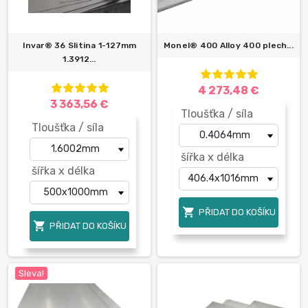
Invar® 36 Slitina 1-127mm
Monel® 400 Alloy 400 plech...
1.3912...
4 273,48 €
3 363,56 €
Tloušťka / síla
Tloušťka / síla
šířka x délka
šířka x délka

PŘIDAT DO KOŠÍKU

PŘIDAT DO KOŠÍKU
Sleva!