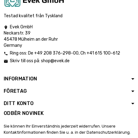
Testad kvalitet från Tyskland
Evek GmbH

Neckarstr. 39
45478 Mülheim an der Ruhr
Germany
Ring oss:
De
+49 208 376-298-00
, Ch
+41 615 100-612

Skriv till oss på:
shop@evek.de

INFORMATION
FÖRETAG
DITT KONTO
ODBĚR NOVINEK
Sie können Ihr Einverständnis jederzeit widerrufen. Unsere
Kontaktinformationen finden Sie u. a. in der Datenschutzerklärung.