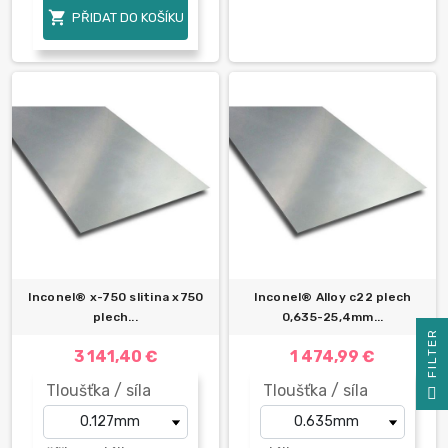

PŘIDAT DO KOŠÍKU
Inconel® x-750 slitina x750
Inconel® Alloy c22 plech
plech...
0,635-25,4mm...
R
3 141,40 €
1 474,99 €
F
I
L
T
E
Tloušťka / síla
Tloušťka / síla