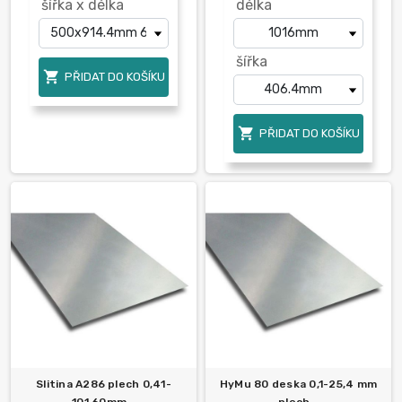
šířka x délka
délka
šířka

PŘIDAT DO KOŠÍKU

PŘIDAT DO KOŠÍKU
Slitina A286 plech 0,41-
HyMu 80 deska 0,1-25,4 mm
101,60mm...
plech...