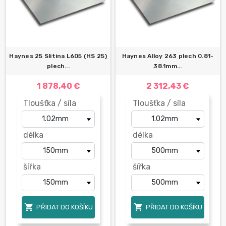
Haynes 25 Slitina L605 (HS 25)
Haynes Alloy 263 plech 0.81-
plech...
38.1mm...
1 878,40 €
2 312,43 €
Tloušťka / síla
Tloušťka / síla
délka
délka
šířka
šířka


PŘIDAT DO KOŠÍKU
PŘIDAT DO KOŠÍKU