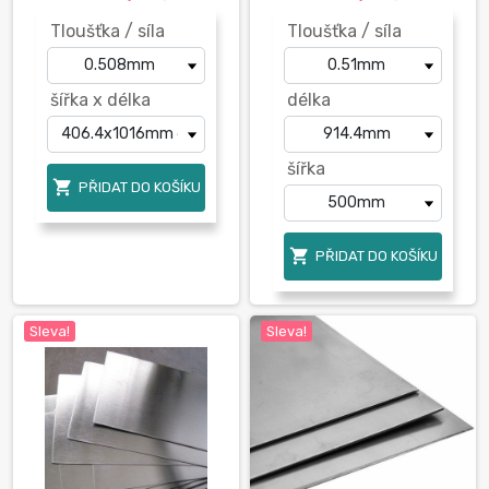
Tloušťka / síla
Tloušťka / síla
šířka x délka
délka
šířka

PŘIDAT DO KOŠÍKU

PŘIDAT DO KOŠÍKU
Sleva!
Sleva!