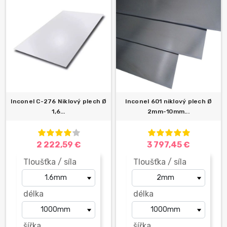
Inconel C-276 Niklový plech Ø
Inconel 601 niklový plech Ø
1,6...
2mm-10mm...
2 222,59 €
3 797,45 €
Tloušťka / síla
Tloušťka / síla
délka
délka
šířka
šířka