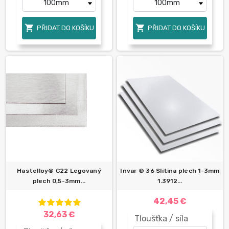


PŘIDAT DO KOŠÍKU
PŘIDAT DO KOŠÍKU
Hastelloy® C22 Legovaný
Invar ® 36 Slitina plech 1-3mm
plech 0,5-3mm...
1.3912...
42,45 €
32,63 €
Tloušťka / síla