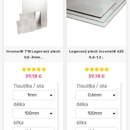
Inconel® 718 Legovaný plech
Legovaný plech Inconel® 625
0,5-3mm...
0,6-1,2...
39,18 €
39,18 €
Tloušťka / síla
Tloušťka / síla
délka
délka
šířka
šířka