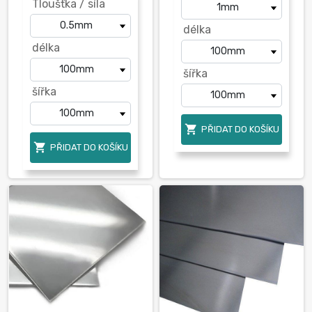
Tloušťka / síla
délka
délka
šířka
šířka

PŘIDAT DO KOŠÍKU

PŘIDAT DO KOŠÍKU