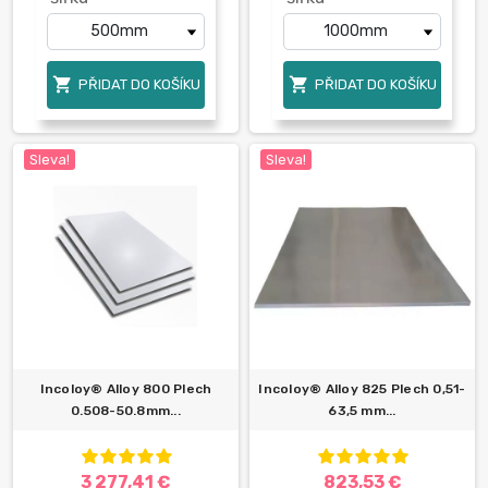


PŘIDAT DO KOŠÍKU
PŘIDAT DO KOŠÍKU
Sleva!
Sleva!
Incoloy® Alloy 800 Plech
Incoloy® Alloy 825 Plech 0,51-
0.508-50.8mm...
63,5 mm...
3 277,41 €
823,53 €