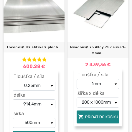
Inconel® HX slitina X plech...
Nimonic® 75 Alloy 75 deska 1-
2mm...
2 439,36 €
600,28 €
Tloušťka / síla
Tloušťka / síla
šířka x délka
délka
šířka

PŘIDAT DO KOŠÍKU