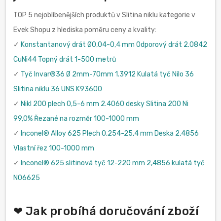
TOP 5 nejoblíbenějších produktů v Slitina niklu kategorie v
Evek Shopu z hlediska poměru ceny a kvality:
✓
Konstantanový drát Ø0,04-0,4 mm Odporový drát 2.0842
CuNi44 Topný drát 1-500 metrů
✓
Tyč Invar®36 Ø 2mm-70mm 1.3912 Kulatá tyč Nilo 36
Slitina niklu 36 UNS K93600
✓
Nikl 200 plech 0,5-6 mm 2.4060 desky Slitina 200 Ni
99,0% Řezané na rozměr 100-1000 mm
✓
Inconel® Alloy 625 Plech 0,254-25,4 mm Deska 2,4856
Vlastní řez 100-1000 mm
✓
Inconel® 625 slitinová tyč 12-220 mm 2,4856 kulatá tyč
N06625
❤ Jak probíhá doručování zboží