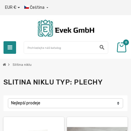
EUR €
Čeština

0
view_headline
search
chevron_right
Slitina niklu
SLITINA NIKLU TYP: PLECHY
Nejlepší prodeje