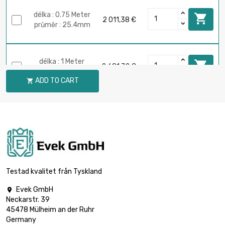
délka : 0.75 Meter

2 011,38 €
průměr : 25.4mm
délka : 1 Meter

2 681,72 €
průměr : 25.4mm
ADD TO CART

délka : 0.75 Meter

průměr :
2 545,60 €
28.575mm
délka : 1 Meter

průměr :
3 394,17 €
28.575mm
Testad kvalitet från Tyskland
Evek GmbH

Neckarstr. 39
délka : 0.5 Meter

1 870,54 €
45478 Mülheim an der Ruhr
průměr : 30mm
Germany