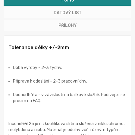
POPIS
DATOVÝ LIST
PŘÍLOHY
Tolerance délky +/-2mm
Doba výroby - 2-3 týdny.
Příprava k odeslání - 2-3 pracovní dny.
Dodací lhůta - v závislosti na balíkové službě. Podívejte se
prosím na FAQ.
Inconel®625 je nízkouhlíková slitina složená z niklu, chrómu,
molybdenu a niobu. Materiál je odolný vůči různým typům