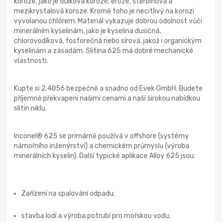
koroze, jako je důlková koroze, eroze, štěrbinová a
mezikrystalová koroze. Kromě toho je necitlivý na korozi
vyvolanou chlórem. Materiál vykazuje dobrou odolnost vůči
minerálním kyselinám, jako je kyselina dusičná,
chlorovodíková, fosforečná nebo sírová, jakož i organickým
kyselinám a zásadám. Slitina 625 má dobré mechanické
vlastnosti.
Kupte si 2.4856 bezpečně a snadno od Evek GmbH. Budete
příjemně překvapeni našimi cenami a naší širokou nabídkou
slitin niklu.
Inconel® 625 se primárně používá v offshore (systémy
námořního inženýrství) a chemickém průmyslu (výroba
minerálních kyselin). Další typické aplikace Alloy 625 jsou:
Zařízení na spalování odpadu;
stavba lodí a výroba potrubí pro mořskou vodu;