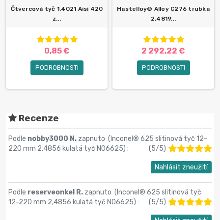
Čtvercová tyč 1.4021 Aisi 420
Hastelloy® Alloy C276 trubka
z...
2,4819...
0,85 €
2 292,22 €
PODROBNOSTI
PODROBNOSTI
Recenze
Podle
nobby3000 N.
zapnuto (
Inconel® 625 slitinová tyč 12-
220 mm 2,4856 kulatá tyč N06625
) :
(
5
/
5
)
Nahlásit zneužití
Podle
reserveonkel R.
zapnuto (
Inconel® 625 slitinová tyč
12-220 mm 2,4856 kulatá tyč N06625
) :
(
5
/
5
)