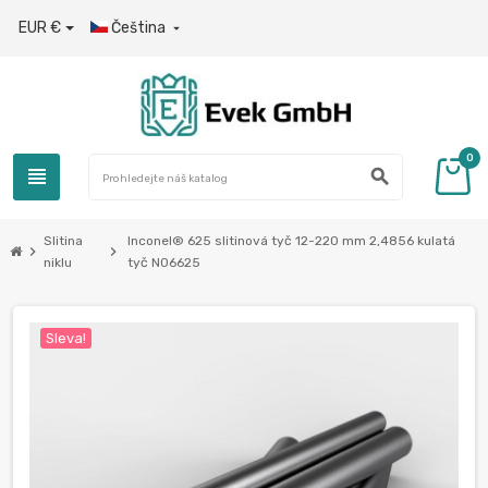
EUR €
Čeština

0
view_headline
search
Slitina
Inconel® 625 slitinová tyč 12-220 mm 2,4856 kulatá
chevron_right
chevron_right
niklu
tyč N06625
Sleva!