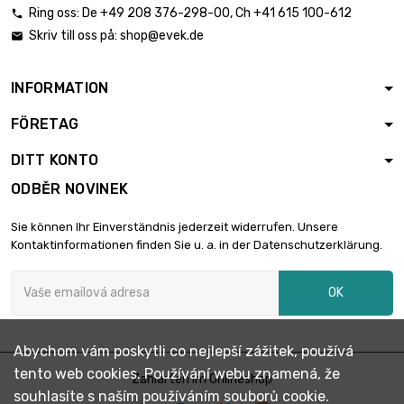
Ring oss:
De
+49 208 376-298-00
, Ch
+41 615 100-612

Skriv till oss på:
shop@evek.de

délka : 0.75 Meter

2 805,75 €
průměr : 30mm
INFORMATION
FÖRETAG
délka : 1 Meter

3 741,08 €
průměr : 30mm
DITT KONTO
ODBĚR NOVINEK
délka : 0.5 Meter

2 095,12 €
Sie können Ihr Einverständnis jederzeit widerrufen. Unsere
průměr : 31.75mm
Kontaktinformationen finden Sie u. a. in der Datenschutzerklärung.
OK
délka : 0.75 Meter

3 142,73 €
průměr : 31.75mm
Abychom vám poskytli co nejlepší zážitek, používá
tento web cookies. Používání webu znamená, že
délka : 0.4 Meter
Zahlarten im Onlineshop

2 036,79 €
souhlasíte s naším používáním souborů cookie.
průměr : 35mm