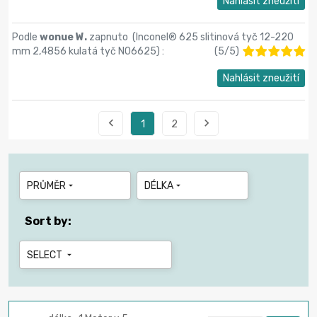
Nahlásit zneužití
Podle
wonue W.
zapnuto (
Inconel® 625 slitinová tyč 12-220
mm 2,4856 kulatá tyč N06625
) :
(
5
/
5
)
Nahlásit zneužití


1
2
PRŮMĚR
DÉLKA


Sort by:
SELECT
