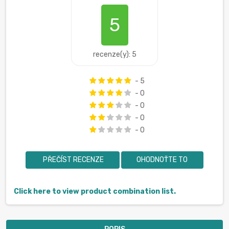
5
recenze(y): 5
- 5
- 0
- 0
- 0
- 0
PŘEČÍST RECENZE
OHODNOŤTE TO
Click here to view product combination list.