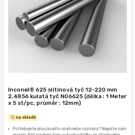
Inconel® 625 slitinová tyč 12-220 mm
2,4856 kulatá tyč N06625 (délka : 1 Meter
x 5 st/pc, průměr : 12mm)
na skladě
error_outline
Potřebujete jinou kvalitu oceli nebo rozměry? Napište nám
prosím. Náš prodejní tým vytvoří nabídku ze skladového