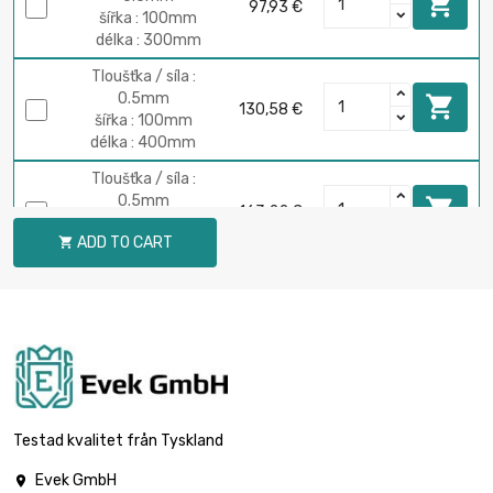

97,93 €
šířka : 100mm
délka : 300mm
Tloušťka / síla :
0.5mm

130,58 €
šířka : 100mm
délka : 400mm
Tloušťka / síla :
0.5mm

163,22 €
šířka : 100mm
ADD TO CART

délka : 500mm
Tloušťka / síla :
0.5mm

195,86 €
šířka : 100mm
délka : 600mm
Tloušťka / síla :
0.5mm

228,51 €
šířka : 100mm
Testad kvalitet från Tyskland
délka : 700mm
Evek GmbH

Tloušťka / síla :