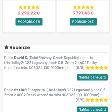
2 292,22 €
3 797,45 €
PODROBNOSTI
PODROBNOSTI
Recenze
Podle
David K.
(Dolní Břežany, Czech Republic) zapnuto
(
Hastelloy® C22 Legovaný plech 0,5-3mm 2.4602 Desky
řezané na míru N06022 100-1000mm
) :
(
5
/
5
)
Nahlásit zneužití
Podle
fizzi68 F.
zapnuto (
Hastelloy® C22 Legovaný plech 0,5-
3mm 2.4602 Desky řezané na míru N06022 100-1000mm
) :
(
5
/
5
)
Nahlásit zneužití