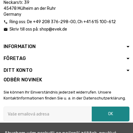
Neckarstr. 39
0.5mm

261,15 €
45478 Mülheim an der Ruhr
šířka : 100mm
Germany
délka : 800mm
Ring oss:
De
+49 208 376-298-00
, Ch
+41 615 100-612

Tloušťka / síla :
Skriv till oss på:
shop@evek.de

0.5mm

293,80 €
šířka : 100mm
délka : 900mm
INFORMATION
Tloušťka / síla :
FÖRETAG
0.5mm

326,45 €
šířka : 100mm
DITT KONTO
délka : 1000mm
ODBĚR NOVINEK
Tloušťka / síla :
0.5mm

73,46 €
Sie können Ihr Einverständnis jederzeit widerrufen. Unsere
délka : 150mm
Kontaktinformationen finden Sie u. a. in der Datenschutzerklärung.
šířka : 150mm
Tloušťka / síla :
OK
0.5mm

97,93 €
délka : 200mm
šířka : 150mm