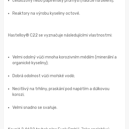
celulózový nebo papírenský průmysl (nádrže na bělení);
Reaktory na výrobu kyseliny octové.
Hastelloy® C22 se vyznačuje následujícími vlastnostmi:
Velmi odolný vůči mnoha korozivním médiím (minerální a
organické kyseliny);
Dobrá odolnost vůči mořské vodě;
Necitlivý na trhliny, praskání pod napětím a důlkovou
korozi;
Velmi snadno se svařuje.