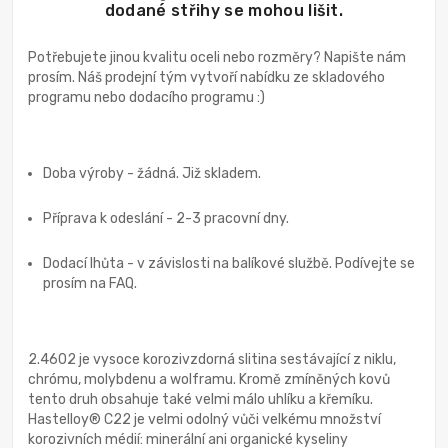
dodané střihy se mohou lišit.
Potřebujete jinou kvalitu oceli nebo rozměry? Napište nám
prosím. Náš prodejní tým vytvoří nabídku ze skladového
programu nebo dodacího programu :)
Doba výroby - žádná. Již skladem.
Příprava k odeslání - 2-3 pracovní dny.
Dodací lhůta - v závislosti na balíkové službě. Podívejte se
prosím na FAQ.
2.4602 je vysoce korozivzdorná slitina sestávající z niklu,
chrómu, molybdenu a wolframu. Kromě zmíněných kovů
tento druh obsahuje také velmi málo uhlíku a křemíku.
Hastelloy® C22 je velmi odolný vůči velkému množství
korozivních médií: minerální ani organické kyseliny