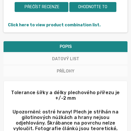
PŘEČÍST RECENZE
OHODNOŤTE TO
Click here to view product combination list.
POPIS
DATOVÝ LIST
PŘÍLOHY
Tolerance šířky a délky plechového přířezu je
+/-2 mm
Upozornění: ostré hrany! Plech je stříhán na
gilotinových nůžkách a hrany nejsou
odjehlovány. Škrábance na povrchu nelze
vyloučit. Fotografie článků jsou teoretické,