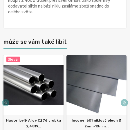
Koupit 2 4602 trubek přes Evek GmbH. Jako spolehlivý
dodavatel slitin na bázi niklu zasíláme zboží snadno do
celého světa.
může se vám také libit
Sleva!
Hastelloy® Alloy C276 trubka
Inconel 601 niklový plech Ø
2,4819...
2mm-10mm...