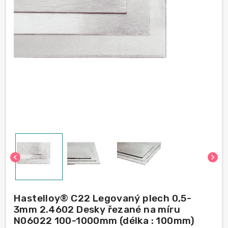
chevron_left
chevron_right
Hastelloy® C22 Legovaný plech 0,5-
3mm 2.4602 Desky řezané na míru
N06022 100-1000mm (délka : 100mm)