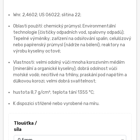
Wnr. 2,4602; US 06022; slitina 22;
Oblasti použití: chemický průmysl; Environmentální
technologie (čističky odpadních vod, spalovny odpadů);
Tepelné výměníky; zařízení na odsiřování spalin; celulózový
nebo papírenský průmysl (nádrže na bělení); reaktory na
výrobu kyseliny octové;
Vlastnosti: velmi odolný vůči mnoha korozivním médiím
(minerální a organické kyseliny); dobrá odolnost vůči
mořské vodě; necitlivé na trhliny, praskání pod napětím a
důlkovou korozi; velmi dobrá svařitelnost;
hustota 8,7 g/cm³; teplota tání 1355 °C;
K dispozici střižené nebo vyrobené na míru.
Tloušťka /
síla