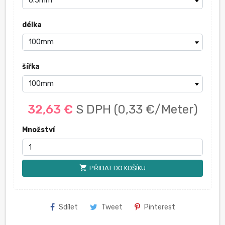
délka
šířka
32,63 €
S DPH
(0,33 €/Meter)
Množství
shopping_cart
PŘIDAT DO KOŠÍKU
Sdílet
Tweet
Pinterest