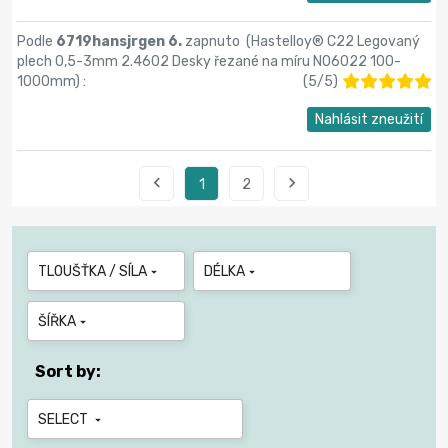
Podle
6719hansjrgen 6.
zapnuto (
Hastelloy® C22 Legovaný
plech 0,5-3mm 2.4602 Desky řezané na míru N06022 100-
1000mm
) :
(
5
/
5
)
Nahlásit zneužití


1
2
TLOUŠŤKA / SÍLA
DÉLKA


ŠÍŘKA

Sort by:
SELECT
