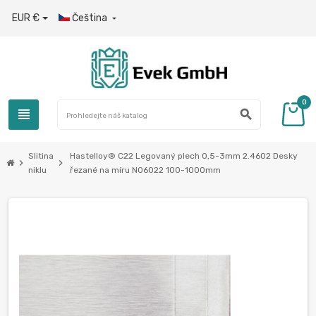
EUR €
Čeština

0
view_headline
search
Slitina
Hastelloy® C22 Legovaný plech 0,5-3mm 2.4602 Desky
chevron_right
chevron_right
niklu
řezané na míru N06022 100-1000mm