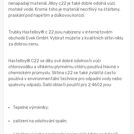
nenapadají materiál. Alloy c22 je také dobře odolná vůči
mořské vodě. Kromě toho je materiál necitlivý na štěrbiny,
praskání pod napětím a důlkovou korozi.
Trubky Hastelloy® c 22 jsou nabízeny v internetovém
obchodě Evek GmbH. Vybírat můžete z kvalitních slitin niklu
za dobrou cenu.
Hastelloy® C22 se díky své dobré odolnosti vůči
chlorovodíku a vlhkému plynnému chlóru používá hlavně v
chemickém průmyslu. Slitina c22 se také zvláště často
používá v environmentální technice pro odpadní vody nebo
spalovny odpadů. Další oblasti použití pro 2.4602 jsou:
Tepelné výměníky;
zařízení na odsiřování spalin;