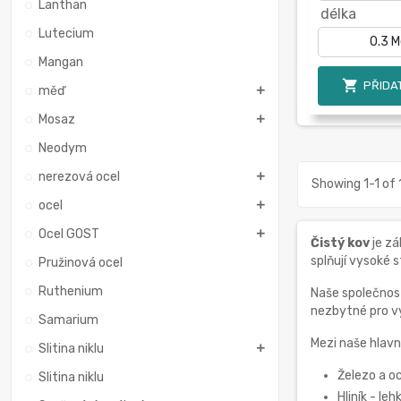
Lanthan
délka
Lutecium
Mangan

PŘIDAT
měď
Mosaz
Neodym
nerezová ocel
Showing 1-1 of 
ocel
Ocel GOST
Čistý kov
je zá
splňují vysoké 
Pružinová ocel
Ruthenium
Naše společno
nezbytné pro vý
Samarium
Mezi naše hlavn
Slitina niklu
Železo a oc
Slitina niklu
Hliník - le