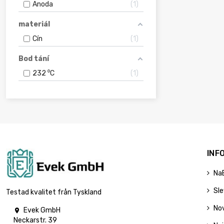
Anoda
1
materiál
Cín
1
Bod tání
232 ⁰С
1
INF
Na
Sl
Testad kvalitet från Tyskland
No
Evek GmbH

Neckarstr. 39