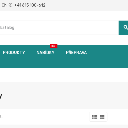
✆
Ch
+41 615 100-612
searc
HOT
PRODUKTY
NABÍDKY
PŘEPRAVA
V
view_comfy
view_list
t.