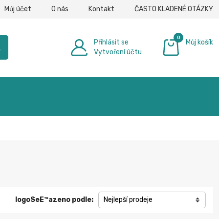
Můj účet
O nás
Kontakt
ČASTO KLADENÉ OTÁZKY
0
Přihlásit se
Můj košík
h
Vytvoření účtu
0,00 €
logoSeЕ™azeno podle:
Nejlepší prodeje