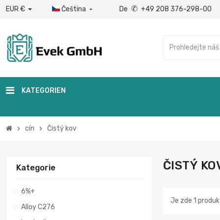
✆
EUR €
Čeština
De
+49 208 376-298-00

KATEGORIEN
cín
Čistý kov
chevron_right
chevron_right
ČISTÝ KO
Kategorie
6%+
Je zde 1 produk
Alloy C276