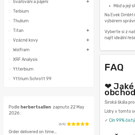
Svařování a pájení
Měď a její 
Terbium
Na Evek GmbH 
Thulium
výběrem správn
Titan
Vyberte si z na
najít ideální ře
Vzácné kovy
Wolfram
XRF Analysis
FAQ
Ytterbium
Yttrium Schrott 99
❤ Jaké
obchod
Široká škála pr
Podle
herbertsallen
zapnuto 22 May
Lídry v tomto 
2026 :
✓
Cín 99% čist
(5/5)
Order delivered on time...