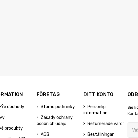
ORMATION
FÖRETAG
DITT KONTO
ODB
ЕЎe obchody
Storno podmínky
Personlig
Sie k
information
Konta
evy
Zásady ochrany
osobních údajů
Returnerade varor
vé produkty
AGB
Beställningar