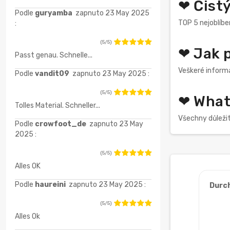
❤ Čistý
Podle
guryamba
zapnuto 23 May 2025
TOP 5 nejoblíbe
:
(5/5)
❤ Jak p
Passt genau. Schnelle...
Veškeré informa
Podle
vandit09
zapnuto 23 May 2025 :
(5/5)
❤ What 
Tolles Material. Schneller...
Všechny důleži
Podle
crowfoot_de
zapnuto 23 May
2025 :
(5/5)
Alles OK
Podle
haureini
zapnuto 23 May 2025 :
Durc
(5/5)
Alles Ok