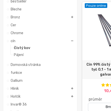
bestseller
Pouze online
Bleche
Bronz
Cer
Chrome
cín
Čistý kov
Pájení
Cín 99% čist
Domovská stránka
tyč 0,1 - 1
funkce
galvan
Gallium
Hliník
10,
Hořčík
průměr
Invar® 36