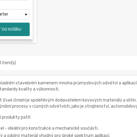
 DO KOŠÍKU
1 item(s)
kladním stavebním kamenem mnoha průmyslových odvětví a aplikací. V
standardy kvality a výkonnosti.
st
Evek GmbH
je spolehlivým dodavatelem kovových materiálů a slitin.
robní procesy v různých odvětvích, jako je strojírenství, automobilov
í produkty patří:
el - ideální pro konstrukce a mechanické součásti.
hký a odolný materiál vhodný pro široké spektrum aplikací.