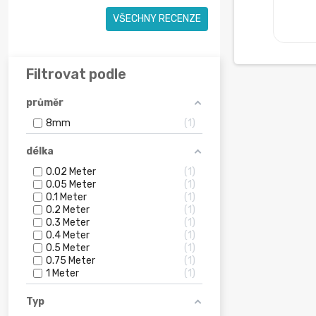
VŠECHNY RECENZE
Filtrovat podle
průměr
8mm
1
délka
0.02 Meter
1
0.05 Meter
1
0.1 Meter
1
0.2 Meter
1
0.3 Meter
1
0.4 Meter
1
0.5 Meter
1
0.75 Meter
1
1 Meter
1
Typ