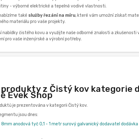
slitiny - výborné elektrické a tepelně vodivé vlastnosti.
nabízíme také
služby řezání na míru
, které vám umožní získat mater
ého materiálu pro vaše projekty.
ší nabídky čistého kovu a využijte naše odborné znalosti a zkušenos
šení pro vaše inženýrské a výrobní potřeby.
 produkty z Čistý kov kategorie
ě Evek Shop
oduktů je prezentována v kategorii Čistý kov.
segmentu jsou dnes:
ý 8mm anodová tyč 0,1 - 1 metr surový galvanický dodavatel dodávka