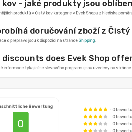
 kov - jaké produkty jsou oblíb
nějších produktů v Čistý kov kategorie v Evek Shopu z hlediska poměru
robíhá doručování zboží z Čistý
ce o přepravě jsou k dispozici na stránce
Shipping
.
discounts does Evek Shop offer 
té informace týkající se slevového programu jsou uvedeny na stránce
hschnittliche Bewertung
- 0 bewert
- 0 bewert
0
- 0 bewert
- 0 bewert