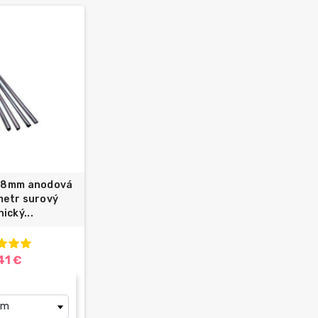
ý 8mm anodová
 metr surový
ický...
41 €