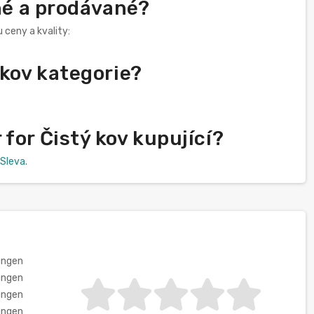
ené a prodávané?
 ceny a kvality:
 kov kategorie?
for Čistý kov kupující?
Sleva
.
ungen
ungen
ungen
ungen