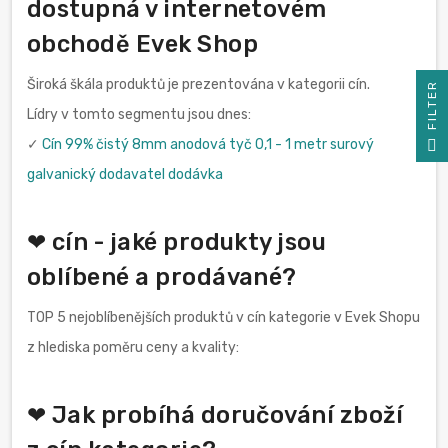
dostupná v internetovém
obchodě Evek Shop
Široká škála produktů je prezentována v kategorii cín.
R
Lídry v tomto segmentu jsou dnes:
F
I
L
T
E
✓
Cín 99% čistý 8mm anodová tyč 0,1 - 1 metr surový
galvanický dodavatel dodávka
❤ cín - jaké produkty jsou
oblíbené a prodávané?
TOP 5 nejoblíbenějších produktů v cín kategorie v Evek Shopu
z hlediska poměru ceny a kvality:
❤ Jak probíhá doručování zboží