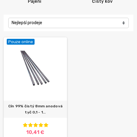
Pájení
Čistý kov
Nejlepší prodeje
Pouze online
Cín 99% čistý 8mm anodová
tyč 0,1 - 1...
10,41 €