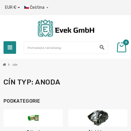
EUR €
Čeština

0
view_headline
search
chevron_right
cín
CÍN TYP: ANODA
PODKATEGORIE