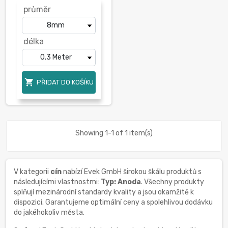
průměr
délka

PŘIDAT DO KOŠÍKU
Showing 1-1 of 1 item(s)
V kategorii
cín
nabízí Evek GmbH širokou škálu produktů s
následujícími vlastnostmi:
Typ: Anoda
. Všechny produkty
splňují mezinárodní standardy kvality a jsou okamžitě k
dispozici. Garantujeme optimální ceny a spolehlivou dodávku
do jakéhokoliv města.