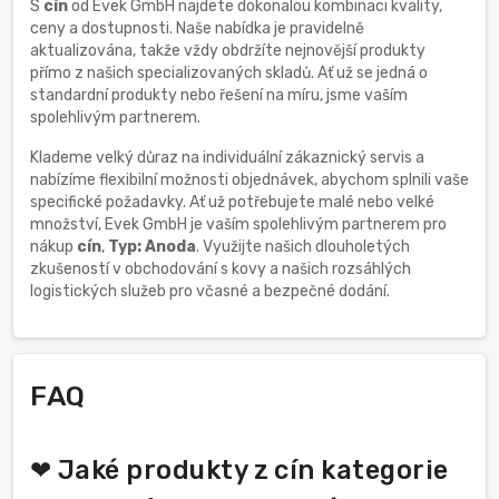
S
cín
od Evek GmbH najdete dokonalou kombinaci kvality,
ceny a dostupnosti. Naše nabídka je pravidelně
aktualizována, takže vždy obdržíte nejnovější produkty
přímo z našich specializovaných skladů. Ať už se jedná o
standardní produkty nebo řešení na míru, jsme vaším
spolehlivým partnerem.
Klademe velký důraz na individuální zákaznický servis a
nabízíme flexibilní možnosti objednávek, abychom splnili vaše
specifické požadavky. Ať už potřebujete malé nebo velké
množství, Evek GmbH je vaším spolehlivým partnerem pro
nákup
cín
,
Typ: Anoda
. Využijte našich dlouholetých
zkušeností v obchodování s kovy a našich rozsáhlých
logistických služeb pro včasné a bezpečné dodání.
FAQ
❤ Jaké produkty z cín kategorie