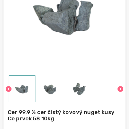
chevron_left
chevron_right
Cer 99,9 % cer čistý kovový nuget kusy
Ce prvek 58 10kg