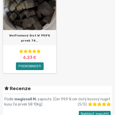
Wolframový šrot W 99,9%
prvek 74...
6,23 €
PODROBNOSTI
Recenze
Podle
megiosell M.
zapnuto (
Cer 99,9 % cer čistý kovový nuget
kusy Ce prvek 58 10kg
) :
(
5
/
5
)
Nahlásit zneužití