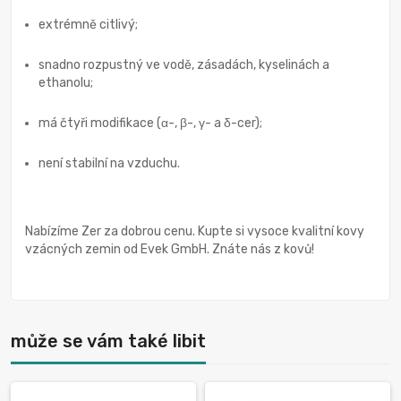
extrémně citlivý;
snadno rozpustný ve vodě, zásadách, kyselinách a
ethanolu;
má čtyři modifikace (α-, β-, γ- a δ-cer);
není stabilní na vzduchu.
Nabízíme Zer za dobrou cenu. Kupte si vysoce kvalitní kovy
vzácných zemin od Evek GmbH. Znáte nás z kovů!
může se vám také libit