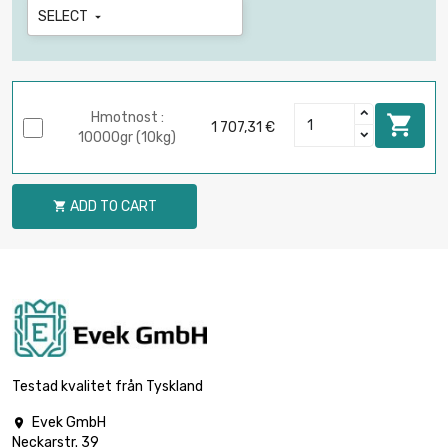
SELECT

Hmotnost :

1 707,31 €
10000gr (10kg)
ADD TO CART

Testad kvalitet från Tyskland
Evek GmbH

Neckarstr. 39