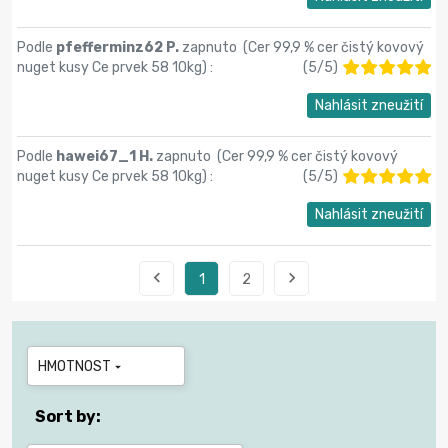
Podle
pfefferminz62 P.
zapnuto (
Cer 99,9 % cer čistý kovový
nuget kusy Ce prvek 58 10kg
) :
(
5
/
5
)
Nahlásit zneužití
Podle
hawei67_1 H.
zapnuto (
Cer 99,9 % cer čistý kovový
nuget kusy Ce prvek 58 10kg
) :
(
5
/
5
)
Nahlásit zneužití


1
2
HMOTNOST

Sort by: