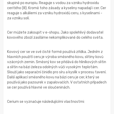
skupině po europiu. Reaguje s vodou za vzniku hydroxidu
ceritého (III). Kromě toho zásady a kyseliny napadají i cer. Cer
reaguje s alkáliemi za vzniku hydroxidů ceru, s kyselinami -
za vzniku solí.
Cer můžete zakoupit v e-shopu. Jako spolehlivý dodavatel
kovového zboží zasíláme nekomplikovaně do celého světa.
Kovový cer se ve své čisté formě používá zřídka. Jedním z
hlavních použití ceru je výroba směsného kovu, slitiny kovů
vzácných zemin. Směsný kov se přidává do hliníkových slitin
a slitin na bázi železa odolných vůči vysokým teplotám.
Slouží jako separační činidlo pro síru a kyslík v procesu tavení.
Další aplikací směsného kovu na bázi ceru je cer, který se
používá jako pazourek v zapalovačích. V ostatních případech
se cer používá hlavně ve sloučeninách.
Cerium se vyznačuje následujícími vlastnostmi: