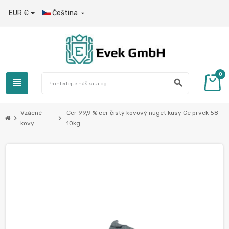
EUR €
Čeština

0
view_headline
search
Vzácné
Cer 99,9 % cer čistý kovový nuget kusy Ce prvek 58
chevron_right
chevron_right
kovy
10kg