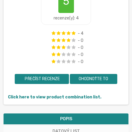
5
recenze(y): 4
- 4
- 0
- 0
- 0
- 0
PŘEČÍST RECENZE
OHODNOŤTE TO
Click here to view product combination list.
POPIS
DATOVÝ LIST