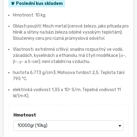
Poslední kus skladem
notifications_active
Hmotnost: 10 kg.
Oblasti použití: Misch metal (cerové železo, jako přísada pro
hliník a slitiny na bázi železa odolné vysokým teplotám);
Sloučeniny ceru pro různá průmyslová odvětví.
Vlastnosti: extrémně citlivý; snadno rozpustný ve vodě,
zásadách, kyselinách a ethanolu; má čtyři modifikace (α-,
β-, γ- a δ-cer); není stabilní na vzduchu.
hustota 6,773 g/cm3; Mohsova tvrdost 2,5; Teplota tání
795 °C.
elektrická vodivost 1,35 x 10⁶ S/m; Tepelná vodivost 11
W/(m K).
Hmotnost