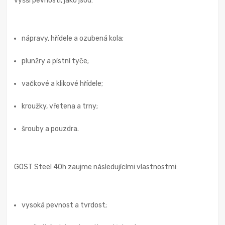
vyšší pevností, jako jsou:
nápravy, hřídele a ozubená kola;
plunžry a pístní tyče;
vačkové a klikové hřídele;
kroužky, vřetena a trny;
šrouby a pouzdra.
GOST Steel 40h zaujme následujícími vlastnostmi:
vysoká pevnost a tvrdost;