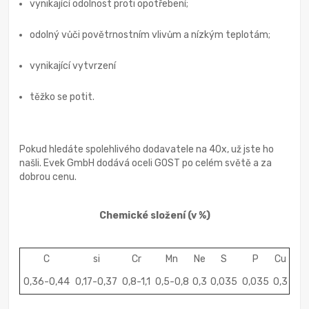
vynikající odolnost proti opotřebení;
odolný vůči povětrnostním vlivům a nízkým teplotám;
vynikající vytvrzení
těžko se potit.
Pokud hledáte spolehlivého dodavatele na 40x, už jste ho
našli. Evek GmbH dodává oceli GOST po celém světě a za
dobrou cenu.
Chemické složení
(v %)
C
si
Cr
Mn
Ne
S
P
Cu
0,36-0,44
0,17-0,37
0,8-1,1
0,5-0,8
0,3
0,035
0,035
0,3