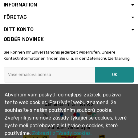
INFORMATION
FÖRETAG
DITT KONTO
ODBĚR NOVINEK
Sie können Ihr Einverständnis jederzeit widerrufen. Unsere
Kontaktinformationen finden Sie u. a. in der Datenschutzerklärung.
OK
Abychom vám poskytli co nejlepší zážitek, používá
tento web cookies. Používání webu znamená, že
Zahlarten im Onlineshop
souhlasíte s naším používáním souborů cookie.
Zveřejnili jsme nové zásady týkající se cookies, které
byste měli potřebovat zjistit více o cookies, které
Schneller Versand per
používáme.
Zobrazit zГЎsady cookies.