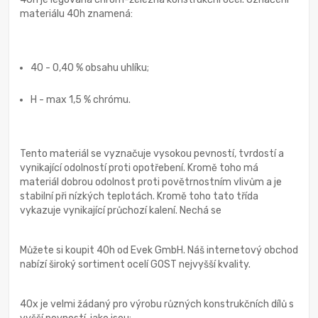
materiálu 40h znamená:
40 - 0,40 % obsahu uhlíku;
H - max 1,5 % chrómu.
Tento materiál se vyznačuje vysokou pevností, tvrdostí a
vynikající odolností proti opotřebení. Kromě toho má
materiál dobrou odolnost proti povětrnostním vlivům a je
stabilní při nízkých teplotách. Kromě toho tato třída
vykazuje vynikající průchozí kalení. Nechá se
Můžete si koupit 40h od Evek GmbH. Náš internetový obchod
nabízí široký sortiment ocelí GOST nejvyšší kvality.
40x je velmi žádaný pro výrobu různých konstrukčních dílů s