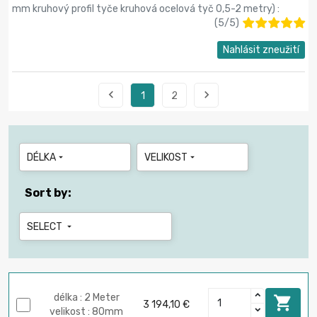
mm kruhový profil tyče kruhová ocelová tyč 0,5-2 metry
) :
(
5
/
5
)
Nahlásit zneužití


1
2
DÉLKA
VELIKOST


Sort by:
SELECT

délka : 2 Meter

3 194,10 €
velikost : 80mm