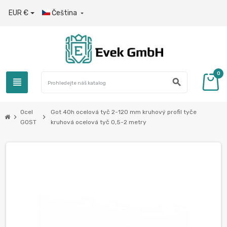
EUR €
Čeština

0
view_headline
search
Ocel
Got 40h ocelová tyč 2-120 mm kruhový profil tyče
chevron_right
chevron_right
GOST
kruhová ocelová tyč 0,5-2 metry