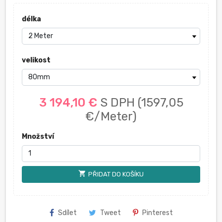
délka
velikost
3 194,10 €
S DPH
(1597,05
€/Meter)
Množství
shopping_cart
PŘIDAT DO KOŠÍKU
Sdílet
Tweet
Pinterest