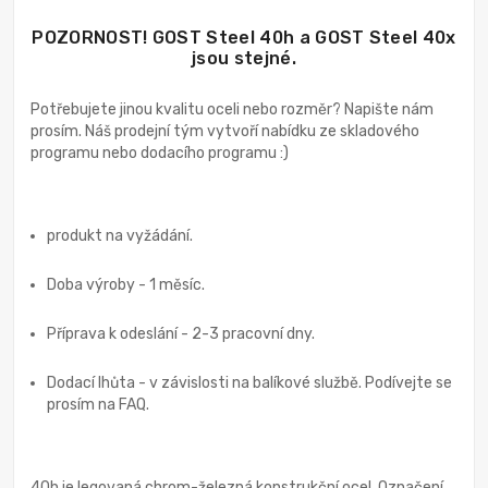
POZORNOST! GOST Steel 40h a GOST Steel 40x
jsou stejné.
Potřebujete jinou kvalitu oceli nebo rozměr? Napište nám
prosím. Náš prodejní tým vytvoří nabídku ze skladového
programu nebo dodacího programu :)
produkt na vyžádání.
Doba výroby - 1 měsíc.
Příprava k odeslání - 2-3 pracovní dny.
Dodací lhůta - v závislosti na balíkové službě. Podívejte se
prosím na FAQ.
40h je legovaná chrom-železná konstrukční ocel. Označení