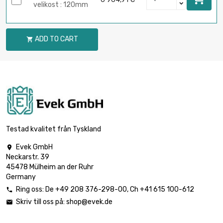
velikost : 120mm
ADD TO CART

Testad kvalitet från Tyskland
Evek GmbH

Neckarstr. 39
45478 Mülheim an der Ruhr
Germany
Ring oss:
De
+49 208 376-298-00
, Ch
+41 615 100-612

Skriv till oss på:
shop@evek.de
