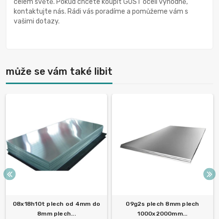
celém světě. Pokud chcete koupit GOST oceli výhodně,
kontaktujte nás. Rádi vás poradíme a pomůžeme vám s
vašimi dotazy.
může se vám také libit
08x18h10t plech od 4mm do
09g2s plech 8mm plech
8mm plech...
1000x2000mm...