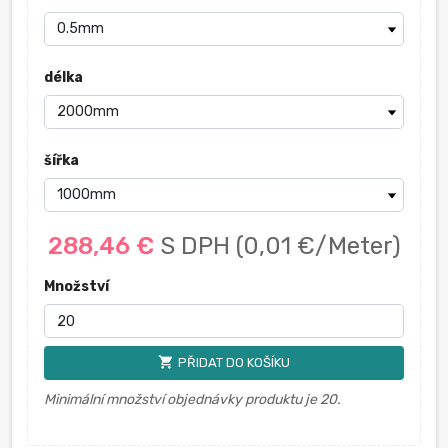
délka
šířka
288,46 €
S DPH
(0,01 €/Meter)
Množství
shopping_cart
PŘIDAT DO KOŠÍKU
Minimální množství objednávky produktu je 20.