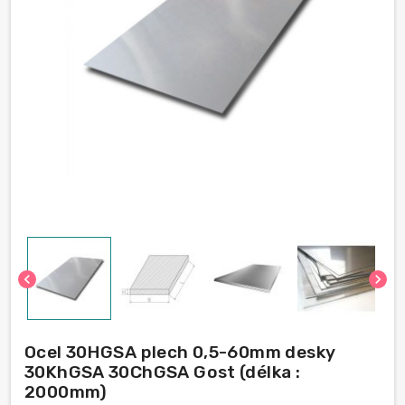
chevron_left
chevron_right
Ocel 30HGSA plech 0,5-60mm desky
30KhGSA 30ChGSA Gost (délka :
2000mm)