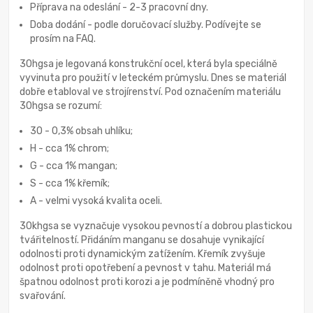
Příprava na odeslání - 2-3 pracovní dny.
Doba dodání - podle doručovací služby. Podívejte se
prosím na FAQ.
30hgsa je legovaná konstrukční ocel, která byla speciálně
vyvinuta pro použití v leteckém průmyslu. Dnes se materiál
dobře etabloval ve strojírenství. Pod označením materiálu
30hgsa se rozumí:
30 - 0,3% obsah uhlíku;
H - cca 1% chrom;
G - cca 1% mangan;
S - cca 1% křemík;
A - velmi vysoká kvalita oceli.
30khgsa se vyznačuje vysokou pevností a dobrou plastickou
tvářitelností. Přidáním manganu se dosahuje vynikající
odolnosti proti dynamickým zatížením. Křemík zvyšuje
odolnost proti opotřebení a pevnost v tahu. Materiál má
špatnou odolnost proti korozi a je podmíněně vhodný pro
svařování.