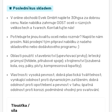
Poslední kus skladem
notifications_active
V online obchodě Evek GmbH najdete 30hgsa za dobrou
cenu. Naše nabídka zahrnuje GOST oceli v různých
velikostech a tvarech. Kontaktujte nás!
Potřebujete jinou kvalitu oceli nebo rozměr? Napište nám
prosím. Náš prodejní tým připraví nabídku z našeho
skladového nebo dodávkového programu :)
Oblasti použití: stavebnictví (upevňovací prvky); letecký
průmysl (hřídele, přírubové spoje); strojírenství (ozubená
kola, osy, páky, písty, kompresorová lopatky);
Vlastnosti: vysoká pevnost; dobrá plastická tvářitelnost;
vynikající odolnost proti dynamickým zatížením; dobrá
odolnost proti opotřebení a pevnost v tahu; špatná
odolnost proti korozi; podmíněně vhodný pro svařování;
Tloušťka /
síla