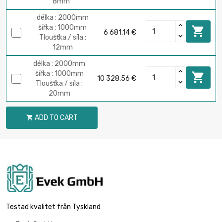
8mm
délka : 2000mm
šířka : 1000mm

6 681,14 €
Tloušťka / síla :
12mm
délka : 2000mm
šířka : 1000mm

10 328,56 €
Tloušťka / síla :
20mm
ADD TO CART

Testad kvalitet från Tyskland