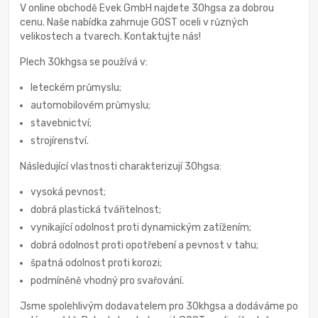
V online obchodě Evek GmbH najdete 30hgsa za dobrou
cenu. Naše nabídka zahrnuje GOST oceli v různých
velikostech a tvarech. Kontaktujte nás!
Plech 30khgsa se používá v:
leteckém průmyslu;
automobilovém průmyslu;
stavebnictví;
strojírenství.
Následující vlastnosti charakterizují 30hgsa:
vysoká pevnost;
dobrá plastická tvářitelnost;
vynikající odolnost proti dynamickým zatížením;
dobrá odolnost proti opotřebení a pevnost v tahu;
špatná odolnost proti korozi;
podmíněně vhodný pro svařování.
Jsme spolehlivým dodavatelem pro 30khgsa a dodáváme po