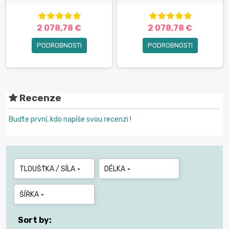
2 078,78 €
2 078,78 €
PODROBNOSTI
PODROBNOSTI
Recenze
Buďte první, kdo napíše svou recenzi !
TLOUŠŤKA / SÍLA
DÉLKA


ŠÍŘKA

Sort by: