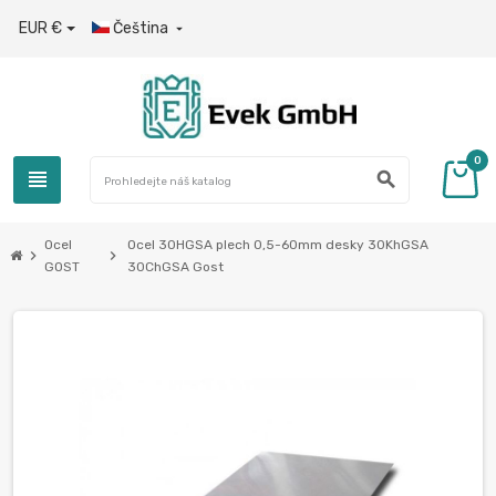
EUR €
Čeština

0
view_headline
search
Ocel
Ocel 30HGSA plech 0,5-60mm desky 30KhGSA
chevron_right
chevron_right
GOST
30ChGSA Gost