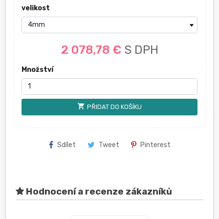
velikost
2 078,78 €
S DPH
Množství
shopping_cart
PŘIDAT DO KOŠÍKU
Sdílet
Tweet
Pinterest
Hodnocení a recenze zákazníků