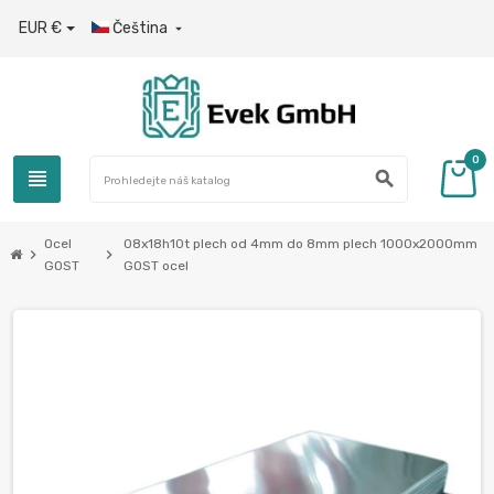
EUR €
Čeština

0
view_headline
search
Ocel
08x18h10t plech od 4mm do 8mm plech 1000x2000mm
chevron_right
chevron_right
GOST
GOST ocel