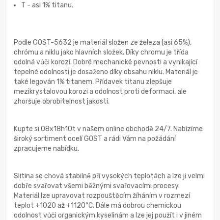
T - asi 1% titanu.
Podle GOST-5632 je materiál složen ze železa (asi 65%),
chrómu a niklu jako hlavních složek. Díky chromu je třída
odolná vůči korozi. Dobré mechanické pevnosti a vynikající
tepelné odolnosti je dosaženo díky obsahu niklu. Materiál je
také legován 1% titanem. Přídavek titanu zlepšuje
mezikrystalovou korozi a odolnost proti deformaci, ale
zhoršuje obrobitelnost jakosti.
Kupte si 08x18h10t v našem online obchodě 24/7. Nabízíme
široký sortiment ocelí GOST a rádi Vám na požádání
zpracujeme nabídku.
Slitina se chová stabilně při vysokých teplotách a lze ji velmi
dobře svařovat všemi běžnými svařovacími procesy.
Materiál lze upravovat rozpouštěcím žíháním v rozmezí
teplot +1020 až +1120°C. Dále má dobrou chemickou
odolnost vůči organickým kyselinám a lze jej použít i v jiném