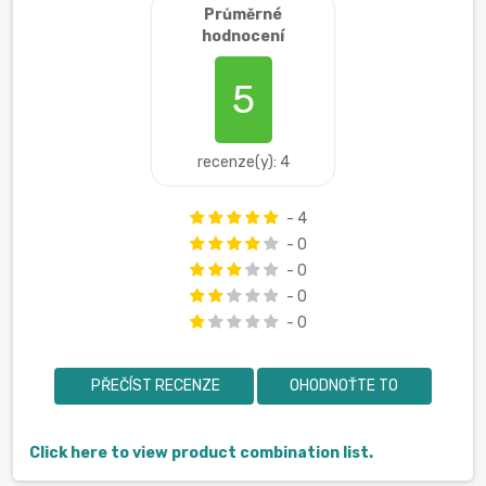
Průměrné
hodnocení
5
recenze(y): 4
- 4
- 0
- 0
- 0
- 0
PŘEČÍST RECENZE
OHODNOŤTE TO
Click here to view product combination list.