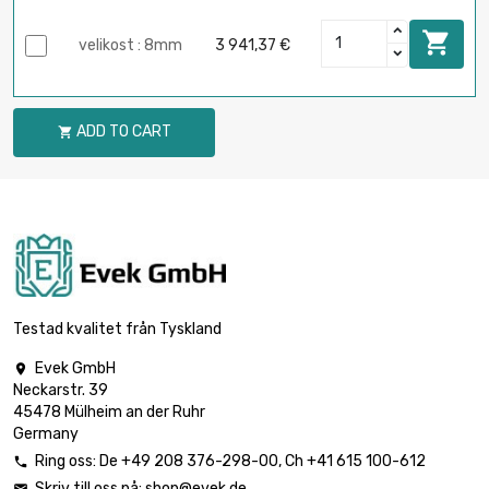

velikost : 8mm
3 941,37 €
ADD TO CART

Testad kvalitet från Tyskland
Evek GmbH

Neckarstr. 39
45478 Mülheim an der Ruhr
Germany
Ring oss:
De
+49 208 376-298-00
, Ch
+41 615 100-612

Skriv till oss på:
shop@evek.de
