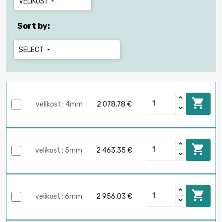
VELIKOST

Sort by:
SELECT


velikost : 4mm
2 078,78 €

velikost : 5mm
2 463,35 €

velikost : 6mm
2 956,03 €