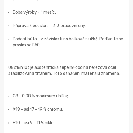
Doba výroby - 1 měsíc.
Příprava k odeslání - 2-3 pracovní dny.
Dodací lhůta - v závislosti na balíkové službě. Podívejte se
prosím na FAQ.
08x18h10t je austenitická tepelně odolná nerezová ocel
stabilizovaná titanem. Toto označení materiálu znamená:
08 - 0,08 % maximum uhlíku;
X18 - asi 17 - 19 % chrómu;
H10 - asi 9 - 11 % niklu;