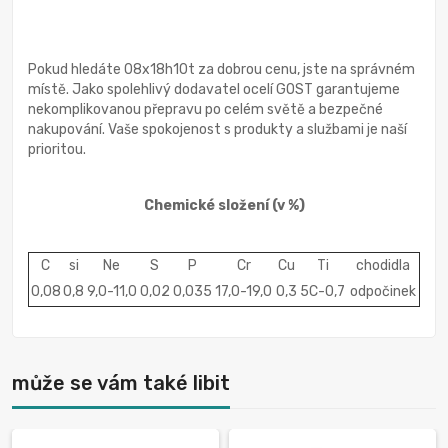
Pokud hledáte 08x18h10t za dobrou cenu, jste na správném
místě. Jako spolehlivý dodavatel ocelí GOST garantujeme
nekomplikovanou přepravu po celém světě a bezpečné
nakupování. Vaše spokojenost s produkty a službami je naší
prioritou.
Chemické složení
(v %)
C
si
Ne
S
P
Cr
Cu
Ti
chodidla
0,08
0,8
9,0-11,0
0,02
0,035
17,0-19,0
0,3
5С-0,7
odpočinek
může se vám také libit