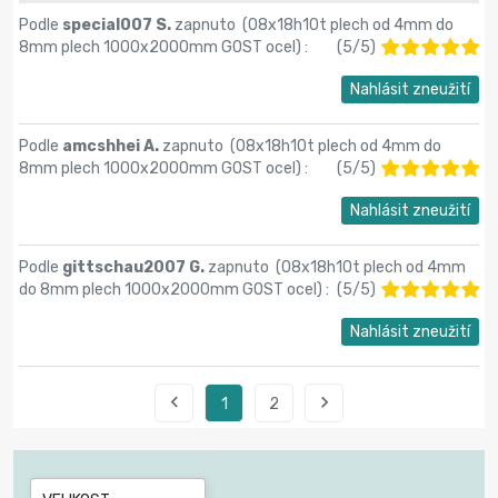
Podle
special007 S.
zapnuto (
08x18h10t plech od 4mm do
8mm plech 1000x2000mm GOST ocel
) :
(
5
/
5
)
Nahlásit zneužití
Podle
amcshhei A.
zapnuto (
08x18h10t plech od 4mm do
8mm plech 1000x2000mm GOST ocel
) :
(
5
/
5
)
Nahlásit zneužití
Podle
gittschau2007 G.
zapnuto (
08x18h10t plech od 4mm
do 8mm plech 1000x2000mm GOST ocel
) :
(
5
/
5
)
Nahlásit zneužití


1
2