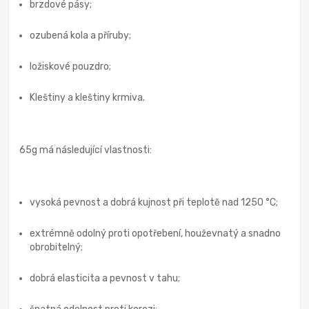
brzdové pásy;
ozubená kola a příruby;
ložiskové pouzdro;
Kleštiny a kleštiny krmiva.
65g má následující vlastnosti:
vysoká pevnost a dobrá kujnost při teplotě nad 1250 °C;
extrémně odolný proti opotřebení, houževnatý a snadno
obrobitelný;
dobrá elasticita a pevnost v tahu;