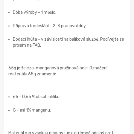
Doba výroby - 1 měsíc.
Příprava k odeslání - 2-3 pracovní dny.
Dodací lhůta - v závislosti na balíkové službě. Podívejte se
prosím na FAQ.
65g je železo-manganová pružinová ocel. Označení
materiálu 65g znamená:
65 - 0,65 % obsah uhlíku;
G - asi 1% manganu.
Materiál má vysokou pevnost, je extrémně odolný proti