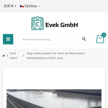
EUR €
Čeština

0
view_headline
search
Ocel
65g ocelový plech od 3mm do 8mm plech
chevron_right
chevron_right
GOST
1000x2000mm GOST ocel