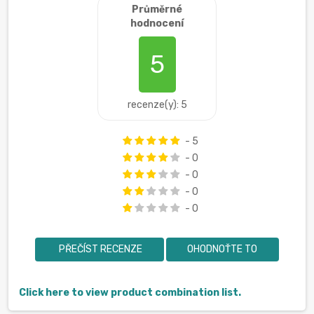
Průměrné
hodnocení
5
recenze(y): 5
- 5
- 0
- 0
- 0
- 0
PŘEČÍST RECENZE
OHODNOŤTE TO
Click here to view product combination list.