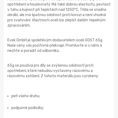
opotřebení a houževnatý. Má také dobrou elasticitu, pevnost
v tahu a kujnost při teplotách nad 1250°C. Třída se snadno
obrábí, ale má špatnou odolnost proti korozi a není vhodná
pro svařování. Vlastnosti oceli lze zlepšit dalším tepelným
zpracováním.
Evek GmbH je spolehlivým dodavatelem oceli GOST 65g.
Naše ceny vás pozitivně překvapí. Promluvte si s námi a
nechte si poradit od odborníků.
65g se používá pro díly se zvýšenou odolností proti
opotřebení, které nebudou vystaveny rázovému a
rázovému zatížení. Z tohoto materiálu jsou vyrobeny:
peří všeho druhu;
podpůrné podložky;