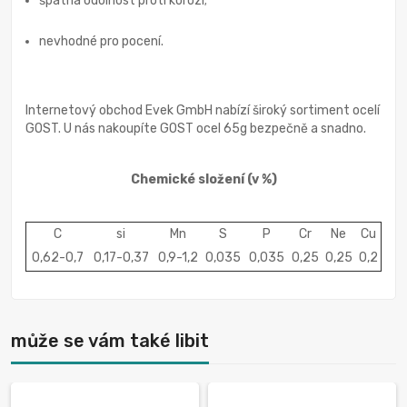
špatná odolnost proti korozi;
nevhodné pro pocení.
Internetový obchod Evek GmbH nabízí široký sortiment ocelí
GOST. U nás nakoupíte GOST ocel 65g bezpečně a snadno.
Chemické složení
(v %)
C
si
Mn
S
P
Cr
Ne
Cu
0,62-0,7
0,17-0,37
0,9-1,2
0,035
0,035
0,25
0,25
0,2
může se vám také libit