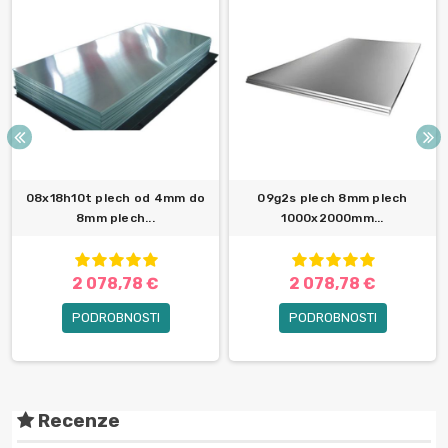
08x18h10t plech od 4mm do
09g2s plech 8mm plech
8mm plech...
1000x2000mm...
2 078,78 €
2 078,78 €
PODROBNOSTI
PODROBNOSTI
Recenze