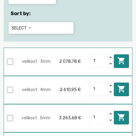
Sort by:
SELECT


velikost : 3mm
2 078,78 €

velikost : 4mm
2 610,95 €

velikost : 5mm
3 263,68 €