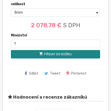
velikost
2 078,78 €
S DPH
Množství
shopping_cart
PŘIDAT DO KOŠÍKU
Sdílet
Tweet
Pinterest
Hodnocení a recenze zákazníků