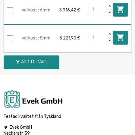

velikost : 6mm
3 916,42 €

velikost : 8mm
5 221,90 €
ADD TO CART

Testad kvalitet från Tyskland
Evek GmbH

Neckarstr. 39