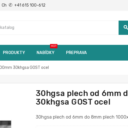
✆
Ch
+41 615 100-612
searc
HOT
PRODUKTY
NABÍDKY
PŘEPRAVA
000mm 30khgsa GOST ocel
30hgsa plech od 6mm 
30khgsa GOST ocel
30hgsa plech od 6mm do 8mm plech 100