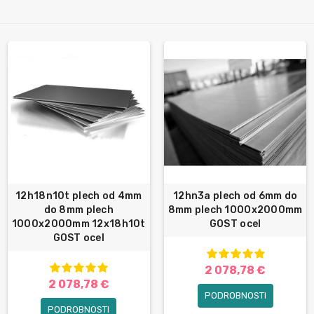
12h18n10t plech od 4mm
12hn3a plech od 6mm do
do 8mm plech
8mm plech 1000x2000mm
1000x2000mm 12x18h10t
GOST ocel
GOST ocel
2 078,78 €
2 078,78 €
PODROBNOSTI
PODROBNOSTI