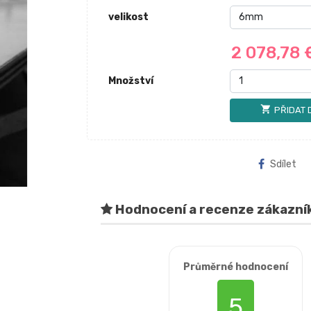
velikost
2 078,78
Množství
shopping_cart
PŘIDAT 
Sdílet
Hodnocení a recenze zákazní
Průměrné hodnocení
5