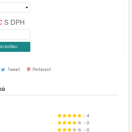
 €
S DPH
DO KOŠÍKU
Tweet
Pinterest
ků
- 4
- 0
- 0