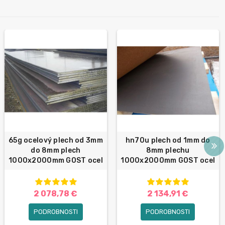
65g ocelový plech od 3mm
hn70u plech od 1mm do
do 8mm plech
8mm plechu
1000x2000mm GOST ocel
1000x2000mm GOST ocel
2 078,78 €
2 134,91 €
PODROBNOSTI
PODROBNOSTI