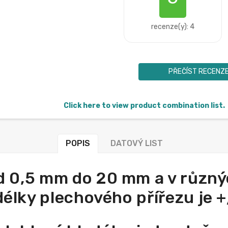
recenze(y): 4
PŘEČÍST RECENZ
Click here to view product combination list.
POPIS
DATOVÝ LIST
d 0,5 mm do 20 mm a v různýc
 délky plechového přířezu je 