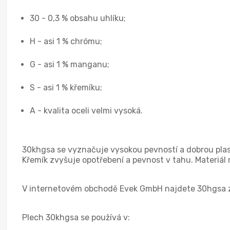
30 - 0,3 % obsahu uhlíku;
H - asi 1 % chrómu;
G - asi 1 % manganu;
S - asi 1 % křemíku;
А - kvalita oceli velmi vysoká.
30khgsa se vyznačuje vysokou pevností a dobrou plas
Křemík zvyšuje opotřebení a pevnost v tahu. Materiál 
V internetovém obchodě Evek GmbH najdete 30hgsa za
Plech 30khgsa se používá v: