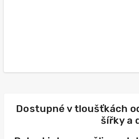
Dostupné v tloušťkách o
šířky a