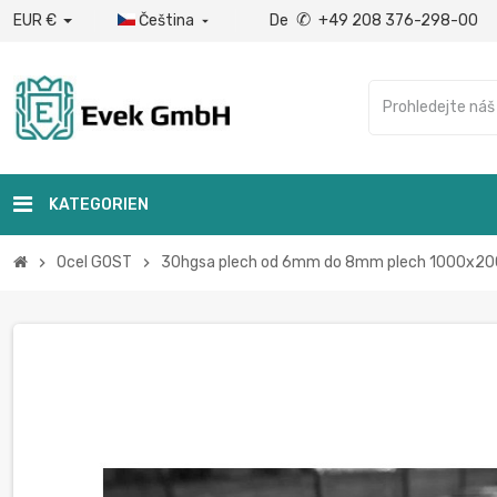
✆
EUR €
Čeština
De
+49 208 376-298-00

KATEGORIEN
Ocel GOST
30hgsa plech od 6mm do 8mm plech 1000x2
chevron_right
chevron_right