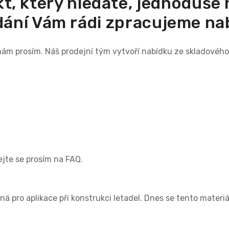
t, který hledáte, jednoduše
ání Vám rádi zpracujeme na
 nám prosím. Náš prodejní tým vytvoří nabídku ze skladové
vejte se prosím na FAQ.
 pro aplikace při konstrukci letadel. Dnes se tento materiál