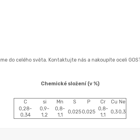
e do celého světa. Kontaktujte nás a nakoupíte oceli GOS
Chemické složení
(v %)
C
si
Mn
S
P
Cr
Cu
Ne
0,28-
0,9-
0,8-
0,8-
0,025
0,025
0,3
0,3
0,34
1,2
1,1
1,1