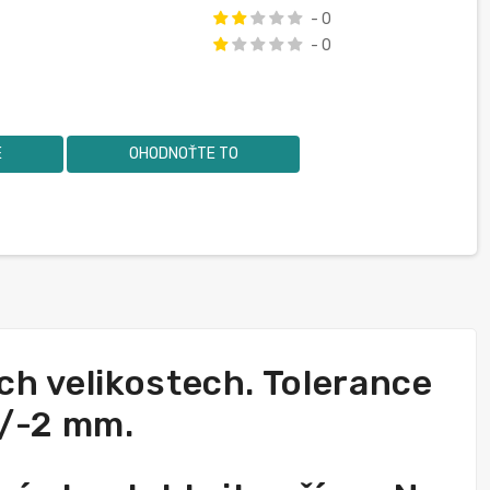
- 0
- 0
E
OHODNOŤTE TO
h velikostech. Tolerance
+/-2 mm.