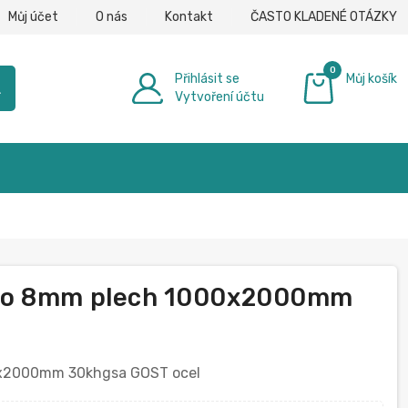
Můj účet
O nás
Kontakt
ČASTO KLADENÉ OTÁZKY
0
Přihlásit se
Můj košík
h
Vytvoření účtu
0,00 €
do 8mm plech 1000x2000mm
0x2000mm 30khgsa GOST ocel