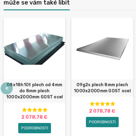
může se vám také libit
08x18h10t plech od 4mm
09g2s plech 8mm plech
do 8mm plech
1000x2000mm GOST ocel
1000x2000mm GOST ocel
2 078,78 €
2 078,78 €
PODROBNOSTI
PODROBNOSTI