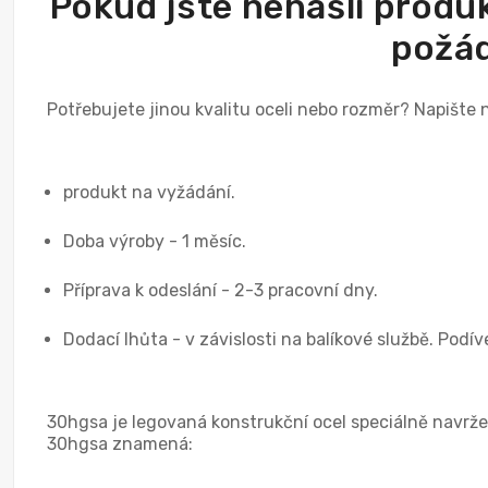
Pokud jste nenašli produk
požád
Potřebujete jinou kvalitu oceli nebo rozměr? Napište
produkt na vyžádání.
Doba výroby - 1 měsíc.
Příprava k odeslání - 2-3 pracovní dny.
Dodací lhůta - v závislosti na balíkové službě. Podí
30hgsa je legovaná konstrukční ocel speciálně navržená
30hgsa znamená: