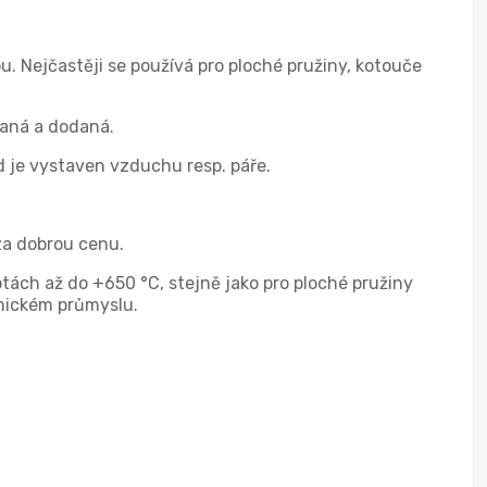
. Nejčastěji se používá pro ploché pružiny, kotouče
naná a dodaná.
ud je vystaven vzduchu resp. páře.
za dobrou cenu.
plotách až do +650 °C, stejně jako pro ploché pružiny
emickém průmyslu.