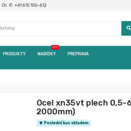
✆
Ch
+41 615 100-612
searc
HOT
PRODUKTY
NABÍDKY
PŘEPRAVA
Ocel xn35vt plech 0,5-
2000mm)
Poslední kus skladem
notifications_active