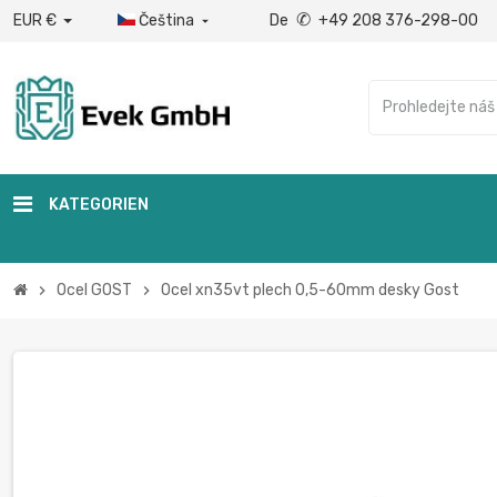
✆
EUR €
Čeština
De
+49 208 376-298-00

KATEGORIEN
Ocel GOST
Ocel xn35vt plech 0,5-60mm desky Gost
chevron_right
chevron_right