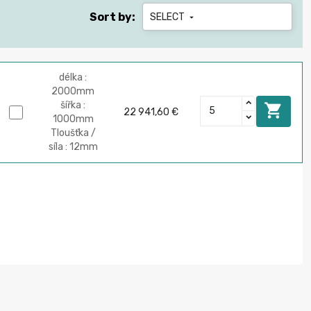
Sort by:
SELECT

délka :
2000mm
šířka :

22 941,60 €
1000mm
Tloušťka /
síla : 12mm