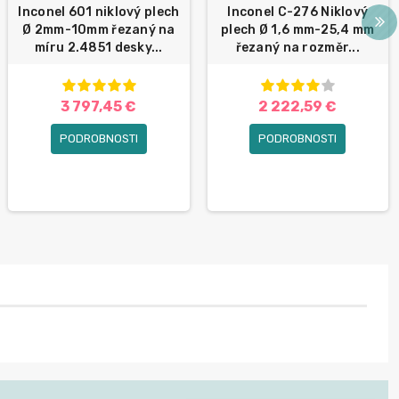
Inconel 601 niklový plech
Inconel C-276 Niklový
Ø 2mm-10mm řezaný na
plech Ø 1,6 mm-25,4 mm
míru 2.4851 desky...
řezaný na rozměr...
3 797,45 €
2 222,59 €
PODROBNOSTI
PODROBNOSTI