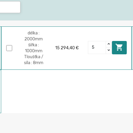
délka :
2000mm
šířka :

15 294,40 €
1000mm
Tloušťka /
síla : 8mm