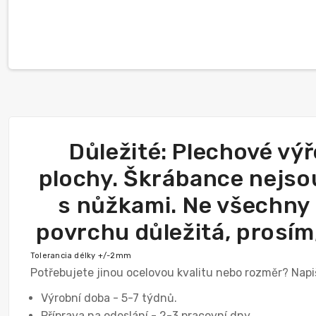
Důležité: Plechové vý
plochy. Škrábance nejsou
s nůžkami. Ne všechny p
povrchu důležitá, prosím,
Tolerancia délky +/-2mm
Potřebujete jinou ocelovou kvalitu nebo rozměr? Nap
Výrobní doba - 5-7 týdnů.
Příprava na odeslání - 2-3 pracovní dny.