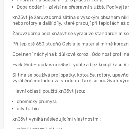
Doba dodání - závisí na přepravní službě. Podívejte
xn35vt je žáruvzdorná slitina s vysokým obsahem nikl
nebo rotory a další díly, které pracují při teplotách až
Žáruvzdorná ocel xn35vt se vyrábí ve standardním s
Při teplotě 650 stupňů Celsia je materiál mírně korozn
Ocel není náchylná k důlkové korozi. Odolnost proti 
Evek GmbH dodává xn35vt rychle a bez komplikací. V 
Slitina se používá pro lopatky, kotouče, rotory, upevňo
vyráběné metodou za studena. Také se používá k výrob
Hlavní oblasti použití xn35vt jsou:
chemický průmysl;
díly turbín.
xn35vt vyniká následujícími vlastnostmi: