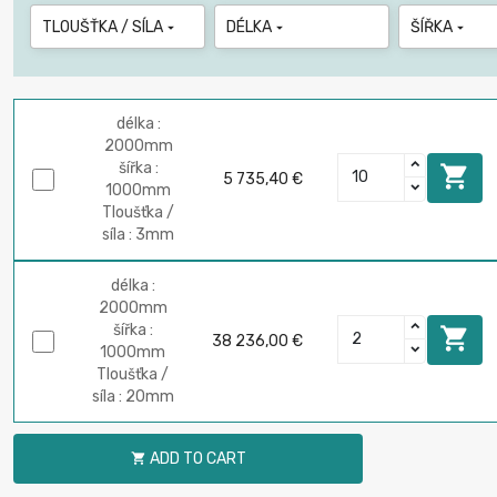
TLOUŠŤKA / SÍLA
DÉLKA
ŠÍŘKA



délka :
2000mm
šířka :

5 735,40 €
1000mm
Tloušťka /
síla : 3mm
délka :
2000mm
šířka :

38 236,00 €
1000mm
Tloušťka /
síla : 20mm
ADD TO CART
