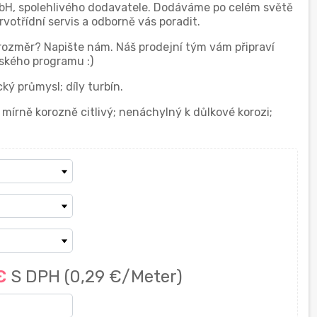
bH, spolehlivého dodavatele. Dodáváme po celém světě
otřídní servis a odborně vás poradit.
 rozměr? Napište nám. Náš prodejní tým vám připraví
ského programu :)
ký průmysl; díly turbín.
 mírně korozně citlivý; nenáchylný k důlkové korozi;
 €
S DPH
(0,29 €/Meter)