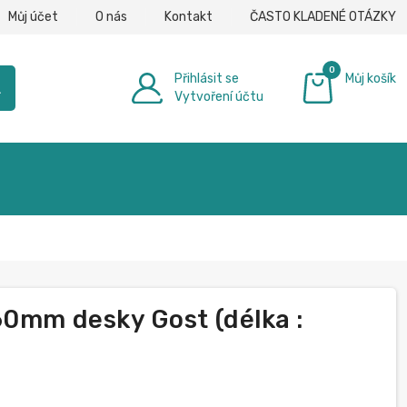
Můj účet
O nás
Kontakt
ČASTO KLADENÉ OTÁZKY
0
Přihlásit se
Můj košík
h
Vytvoření účtu
0,00 €
60mm desky Gost (délka :