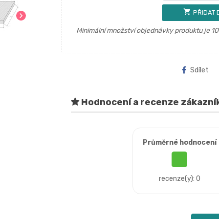
shopping_cart
PŘIDAT 
chevron_right
Minimální množství objednávky produktu je 10
Sdílet
Hodnocení a recenze zákazní
Průměrné hodnocení
recenze(y): 0