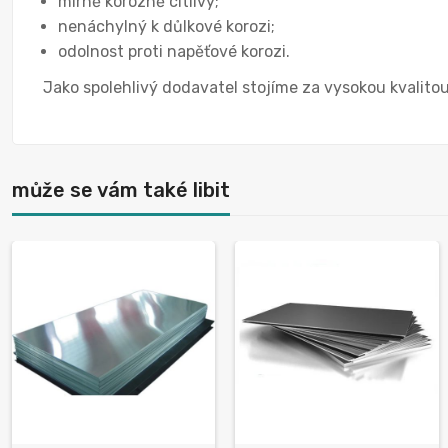
mírně korozně citlivý;
nenáchylný k důlkové korozi;
odolnost proti napěťové korozi.
Jako spolehlivý dodavatel stojíme za vysokou kvalito
může se vám také libit