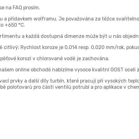
 se na FAQ prosím.
u a přídavkem wolframu. Je považována za těžce svařitelnou
 do +650 °C.
ortimentu a každá dostupná dimenze může být u nás objed
ě citlivý: Rychlost koroze je 0,014 resp. 0,020 mm/rok, pok
napěťové korozi v chlorované vodě je zachována.
našem online obchodě nabízíme vysoce kvalitní GOST oceli 
vací prvky a další díly turbín, které pracují při vysokých te
ě polotovarů pro části ventilů potrubí a pro aplikace v ch