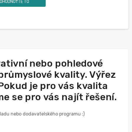
OHODNOŤTE TO
rativní nebo pohledové
průmyslové kvality. Výřez
Pokud je pro vás kvalita
e se pro vás najít řešení.
kladu nebo dodavatelského programu :)