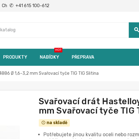
✆
Ch
+41 615 100-612
searc
HOT
PRODUKTY
NABÍDKY
PŘEPRAVA
4886 Ø 1,6-3,2 mm Svařovací tyče TIG TIG Slitina
Svařovací drát Hastello
mm Svařovací tyče TIG T
na skladě
error_outline
Potřebujete jinou kvalitu oceli nebo roz