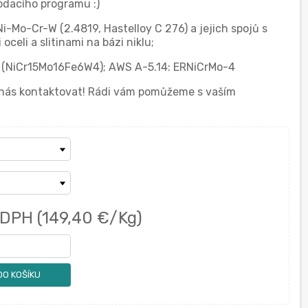
dacího programu :)
Ni-Mo-Cr-W (2.4819, Hastelloy C 276) a jejich spojů s
eli a slitinami na bázi niklu;
76 (NiCr15Mo16Fe6W4); AWS A-5.14: ERNiCrMo-4
í nás kontaktovat! Rádi vám pomůžeme s vaším
 DPH
(149,40 €/Kg)
DO KOŠÍKU