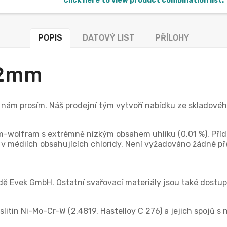
Click here to view product combination list.
POPIS
DATOVÝ LIST
PŘÍLOHY
-2mm
e nám prosím. Náš prodejní tým vytvoří nabídku ze skladov
m-wolfram s extrémně nízkým obsahem uhlíku (0,01 %). Přída
m v médiích obsahujících chloridy. Není vyžadováno žádné př
ě Evek GmbH. Ostatní svařovací materiály jsou také dostup
litin Ni-Mo-Cr-W (2.4819, Hastelloy C 276) a jejich spojů s