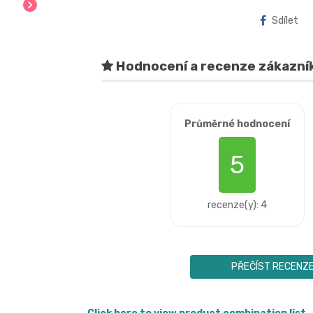
chevron_right
Sdílet
Hodnocení a recenze zákazní
Průměrné hodnocení
5
recenze(y): 4
PŘEČÍST RECENZ