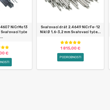
2.4607 NiCrMo13
Svařovací drát 2.4649 NiCrFe-12
m Svařovací tyče
Nikl Ø 1,6-3,2 mm Svařovací tyče...
..
1 815,00 €
,00 €
PODROBNOSTI
NOSTI