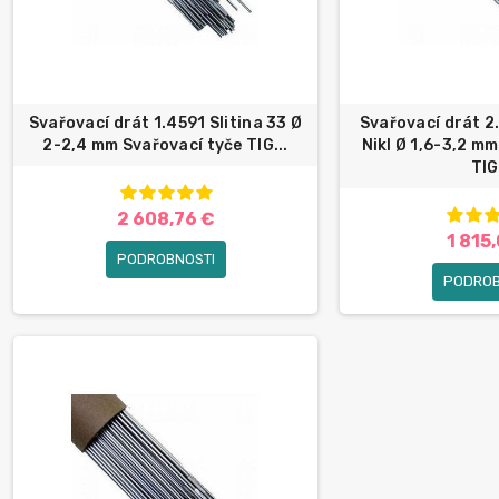
Svařovací drát 1.4591 Slitina 33 Ø
Svařovací drát 
2-2,4 mm Svařovací tyče TIG...
Nikl Ø 1,6-3,2 m
TIG.
2 608,76 €
1 815
PODROBNOSTI
PODROB