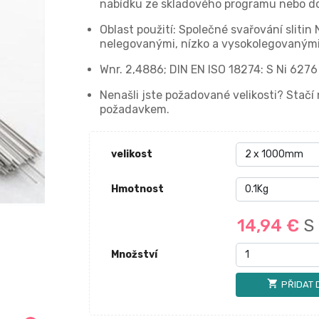
nabídku ze skladového programu nebo do
Oblast použití: Společné svařování slitin 
nelegovanými, nízko a vysokolegovanými oc
Wnr. 2,4886; DIN EN ISO 18274: S Ni 62
Nenašli jste požadované velikosti? Stač
požadavkem.
velikost
Hmotnost
14,94 €
S
Množství
shopping_cart
PŘIDAT 