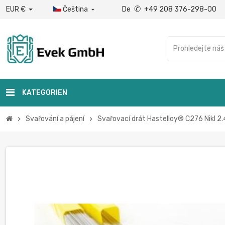
✆
EUR €
Čeština
De
+49 208 376-298-00

KATEGORIEN
Svařování a pájení
Svařovací drát Hastelloy® C276 Nikl 2.
chevron_right
chevron_right