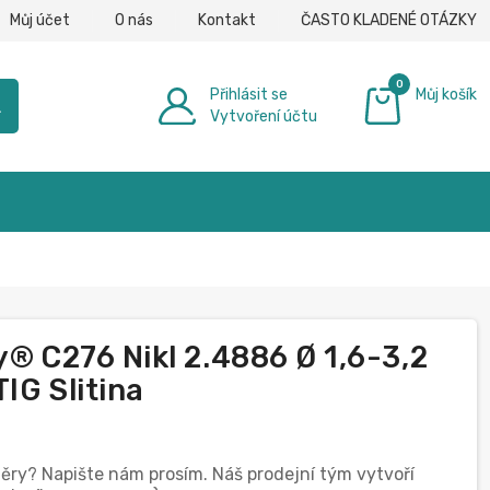
Můj účet
O nás
Kontakt
ČASTO KLADENÉ OTÁZKY
0
Přihlásit se
Můj košík
h
Vytvoření účtu
0,00 €
y® C276 Nikl 2.4886 Ø 1,6-3,2
IG Slitina
měry? Napište nám prosím. Náš prodejní tým vytvoří