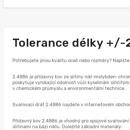
Tolerance délky +/
Potřebujete jinou kvalitu oceli nebo rozměry? Napišt
2.4886 je přídavný kov ze slitiny nikl-molybden-chro
poskytuje vynikající odolnost vůči kyselinám siřičitý
v chemickém průmyslu a environmentální technice.
Svařovací drát 2.4886 najdete v internetovém obchod
Přídavný kov 2.4886 je vhodný pro spojové svařování s
slitinami na bázi niklu. Důležité základní materiály: