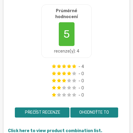
Průměrné
hodnocení
5
recenze(y): 4
- 4
- 0
- 0
- 0
- 0
PŘEČÍST RECENZE
OHODNOŤTE TO
Click here to view product combination list.