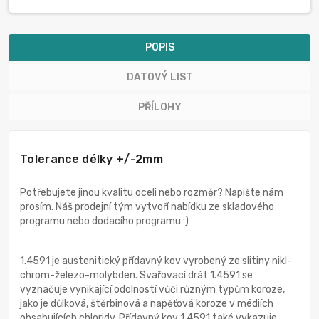
POPIS
DATOVÝ LIST
PŘÍLOHY
Tolerance délky +/-2mm
Potřebujete jinou kvalitu oceli nebo rozměr? Napište nám
prosím. Náš prodejní tým vytvoří nabídku ze skladového
programu nebo dodacího programu :)
1.4591 je austenitický přídavný kov vyrobený ze slitiny nikl-
chrom-železo-molybden. Svařovací drát 1.4591 se
vyznačuje vynikající odolností vůči různým typům koroze,
jako je důlková, štěrbinová a napěťová koroze v médiích
obsahujících chloridy. Přídavný kov 1.4591 také vykazuje