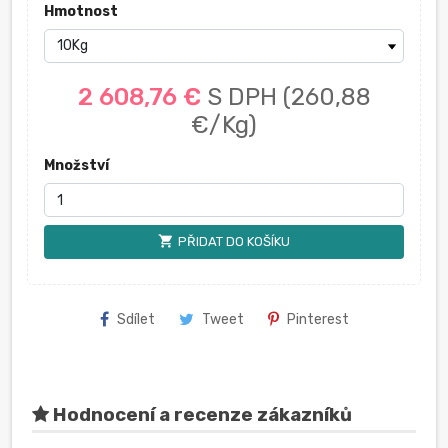
Hmotnost
2 608,76 €
S DPH
(260,88
€/Kg)
Množství
shopping_cart
PŘIDAT DO KOŠÍKU
Sdílet
Tweet
Pinterest
Hodnocení a recenze zákazníků