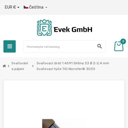
EUR €
Čeština

0
view_headline
search
Svařování
Svařovací drát 1.4591 Slitina 33 Ø 2-2,4 mm
chevron_right
chevron_right
a pájení
Svařovací tyče TIG Nicrofer® 3033