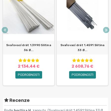
Svařovací drát 1.3990 Slitina
Svařovací drát 1.4591 Slitina
36 Ø...
33 Ø...
2 134,44 €
2 608,76 €
PODROBNOSTI
PODROBNOSTI
Recenze
Podle
hortiza H.
zapnuto (
Svařovací drát 1.4591 Slitina 33 Ø