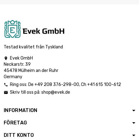
Testad kvalitet från Tyskland
Evek GmbH

Neckarstr. 39
45478 Mülheim an der Ruhr
Germany
Ring oss:
De
+49 208 376-298-00
, Ch
+41 615 100-612

Skriv till oss på:
shop@evek.de

INFORMATION
FÖRETAG
DITT KONTO