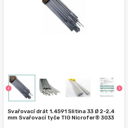
chevron_left
chevron_right
Svařovací drát 1.4591 Slitina 33 Ø 2-2,4
mm Svařovací tyče TIG Nicrofer® 3033