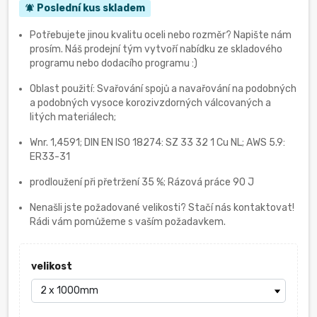
Poslední kus skladem
notifications_active
Potřebujete jinou kvalitu oceli nebo rozměr? Napište nám
prosím. Náš prodejní tým vytvoří nabídku ze skladového
programu nebo dodacího programu :)
Oblast použití: Svařování spojů a navařování na podobných
a podobných vysoce korozivzdorných válcovaných a
litých materiálech;
Wnr. 1,4591; DIN EN ISO 18274: SZ 33 32 1 Cu NL; AWS 5.9:
ER33-31
prodloužení při přetržení 35 %; Rázová práce 90 J
Nenašli jste požadované velikosti? Stačí nás kontaktovat!
Rádi vám pomůžeme s vaším požadavkem.
velikost