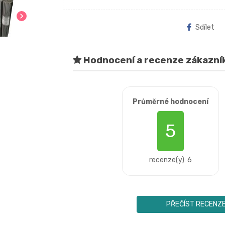
chevron_right
Sdílet
Hodnocení a recenze zákazní
Průměrné hodnocení
5
recenze(y): 6
PŘEČÍST RECENZ