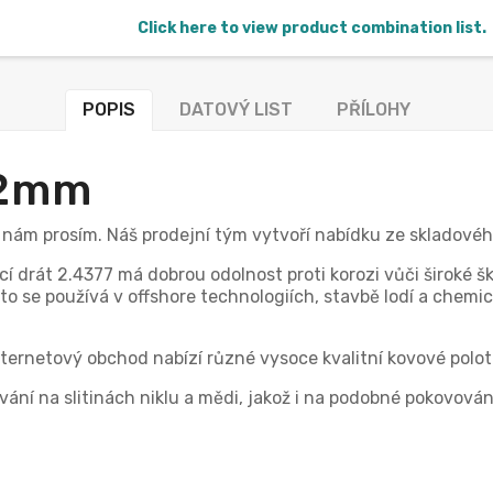
Click here to view product combination list.
POPIS
DATOVÝ LIST
PŘÍLOHY
-2mm
e nám prosím. Náš prodejní tým vytvoří nabídku ze skladov
cí drát 2.4377 má dobrou odolnost proti korozi vůči široké šk
asto se používá v offshore technologiích, stavbě lodí a che
nternetový obchod nabízí různé vysoce kvalitní kovové polot
ání na slitinách niklu a mědi, jakož i na podobné pokovování