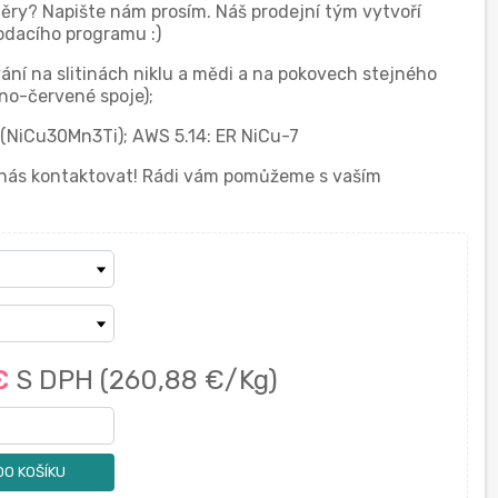
měry? Napište nám prosím. Náš prodejní tým vytvoří
dacího programu :)
vání na slitinách niklu a mědi a na pokovech stejného
rno-červené spoje);
 (NiCu30Mn3Ti); AWS 5.14: ER NiCu-7
í nás kontaktovat! Rádi vám pomůžeme s vaším
 €
S DPH
(260,88 €/Kg)
DO KOŠÍKU