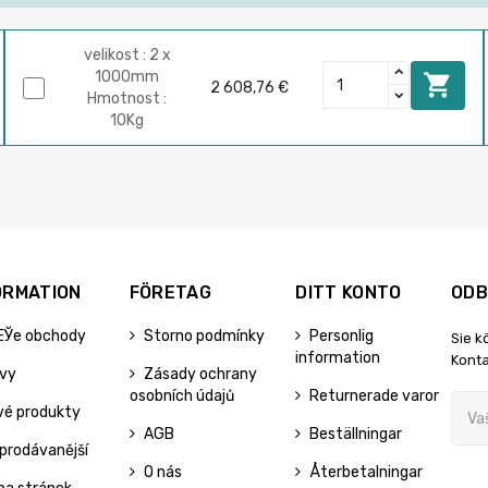
velikost : 2 x
1000mm

2 608,76 €
Hmotnost :
10Kg
ORMATION
FÖRETAG
DITT KONTO
ODB
ЕЎe obchody
Storno podmínky
Personlig
Sie k
information
Konta
evy
Zásady ochrany
osobních údajů
Returnerade varor
vé produkty
AGB
Beställningar
prodávanější
O nás
Återbetalningar