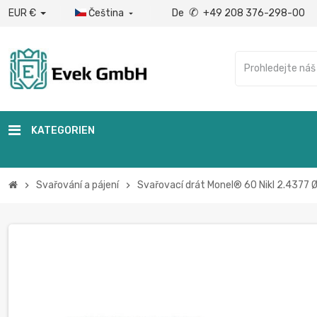
✆
EUR €
Čeština
De
+49 208 376-298-00

KATEGORIEN
Svařování a pájení
Svařovací drát Monel® 60 Nikl 2.4377 Ø
chevron_right
chevron_right