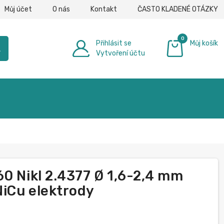
Můj účet
O nás
Kontakt
ČASTO KLADENÉ OTÁZKY
0
Přihlásit se
Můj košík
h
Vytvoření účtu
0,00 €
60 Nikl 2.4377 Ø 1,6-2,4 mm
NiCu elektrody