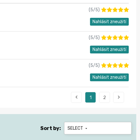
(
5
/
5
)
Nahlásit zneužití
(
5
/
5
)
Nahlásit zneužití
(
5
/
5
)
Nahlásit zneužití


1
2
Sort by:
SELECT
