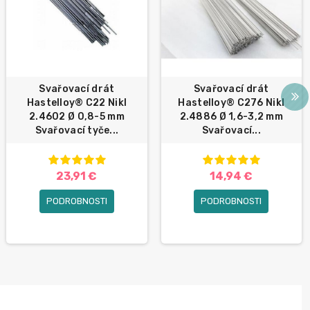
Svařovací drát
Svařovací drát
Hastelloy® C22 Nikl
Hastelloy® C276 Nikl
2.4602 Ø 0,8-5 mm
2.4886 Ø 1,6-3,2 mm
Svařovací tyče...
Svařovací...
23,91 €
14,94 €
PODROBNOSTI
PODROBNOSTI