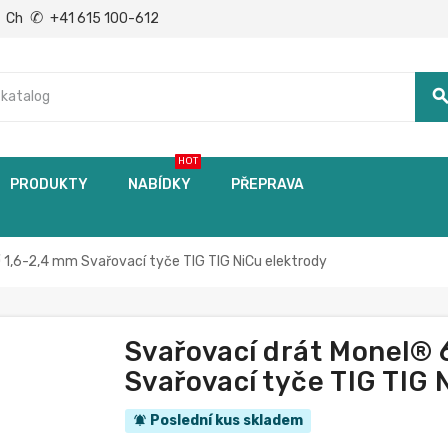
✆
Ch
+41 615 100-612
searc
HOT
PRODUKTY
NABÍDKY
PŘEPRAVA
 1,6-2,4 mm Svařovací tyče TIG TIG NiCu elektrody
Svařovací drát Monel® 
Svařovací tyče TIG TIG 
Poslední kus skladem
notifications_active