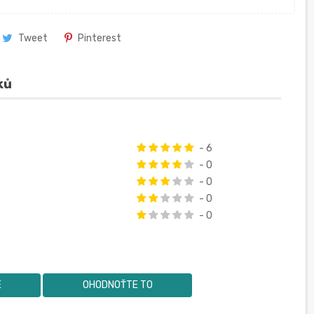
Tweet
Pinterest
ků
- 6
- 0
- 0
- 0
- 0
E
OHODNOŤTE TO