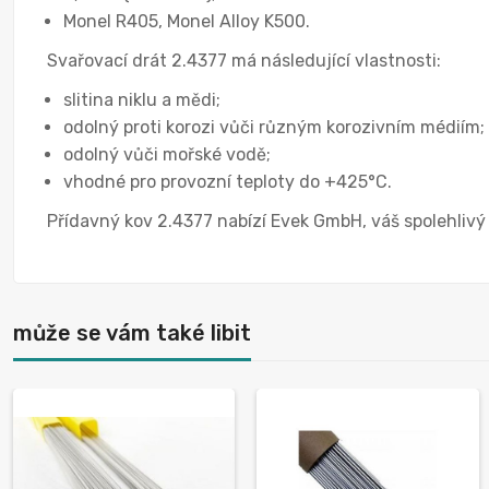
Monel R405, Monel Alloy K500.
Svařovací drát 2.4377 má následující vlastnosti:
slitina niklu a mědi;
odolný proti korozi vůči různým korozivním médiím;
odolný vůči mořské vodě;
vhodné pro provozní teploty do +425°C.
Přídavný kov 2.4377 nabízí Evek GmbH, váš spolehlivý
může se vám také libit