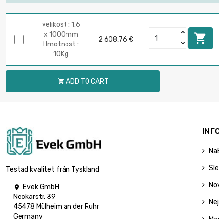
velikost : 1.6
x 1000mm

2 608,76 €
Hmotnost :
10Kg
ADD TO CART

INF
Na
Sl
Testad kvalitet från Tyskland
No
Evek GmbH

Neckarstr. 39
Nej
45478 Mülheim an der Ruhr
Germany