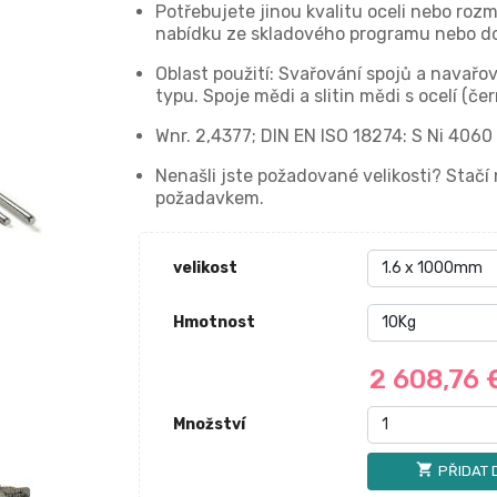
Potřebujete jinou kvalitu oceli nebo roz
nabídku ze skladového programu nebo do
Oblast použití: Svařování spojů a navařo
typu. Spoje mědi a slitin mědi s ocelí (če
Wnr. 2,4377; DIN EN ISO 18274: S Ni 4060
Nenašli jste požadované velikosti? Stač
požadavkem.
velikost
Hmotnost
2 608,76
Množství
shopping_cart
PŘIDAT 