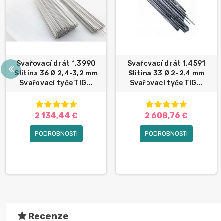
Svařovací drát 1.3990
Svařovací drát 1.4591
Slitina 36 Ø 2,4-3,2 mm
Slitina 33 Ø 2-2,4 mm
Svařovací tyče TIG...
Svařovací tyče TIG...
2 134,44 €
2 608,76 €
PODROBNOSTI
PODROBNOSTI
Recenze