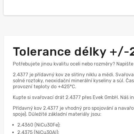
Tolerance délky +/
Potřebujete jinou kvalitu oceli nebo rozměry? Napišt
2.4377 je přídavný kov ze slitiny niklu a mědi. Svařova
solné roztoky, neoxidační minerální kyseliny a sůl. Č
provozní teploty do +425°C.
Kupte si svařovací drát 2.4377 přes Evek GmbH. Náš i
Přídavný kov 2.4377 je vhodný pro spojování a navařov
spoje). Důležité základní materiály jsou:
2,4360 (NiCu30Fe);
2,4375 (NiCu30Al);