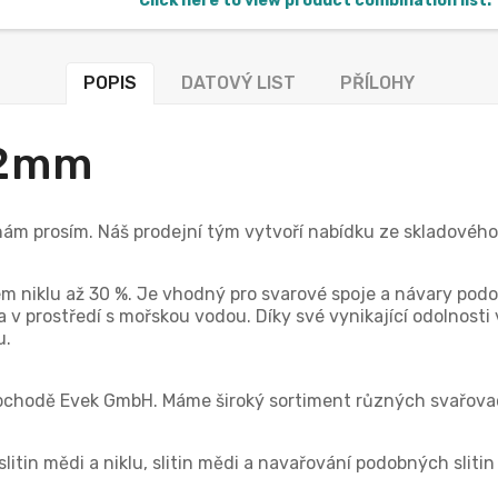
Click here to view product combination list.
POPIS
DATOVÝ LIST
PŘÍLOHY
-2mm
 nám prosím. Náš prodejní tým vytvoří nabídku ze skladové
hem niklu až 30 %. Je vhodný pro svarové spoje a návary podo
 v prostředí s mořskou vodou. Díky své vynikající odolnost
u.
 obchodě Evek GmbH. Máme široký sortiment různých svařova
itin mědi a niklu, slitin mědi a navařování podobných slitin 