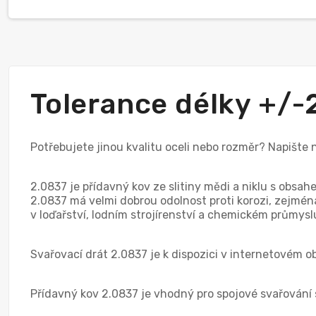
Tolerance délky +/
Potřebujete jinou kvalitu oceli nebo rozměr? Napište
2.0837 je přídavný kov ze slitiny mědi a niklu s obsa
2.0837 má velmi dobrou odolnost proti korozi, zejména
v loďařství, lodním strojírenství a chemickém průmysl
Svařovací drát 2.0837 je k dispozici v internetovém
Přídavný kov 2.0837 je vhodný pro spojové svařování sl