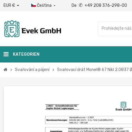
✆
EUR €
Čeština
De
+49 208 376-298-00

KATEGORIEN
Svařování a pájení
Svařovací drát Monel® 67 Nikl 2.0837 
chevron_right
chevron_right