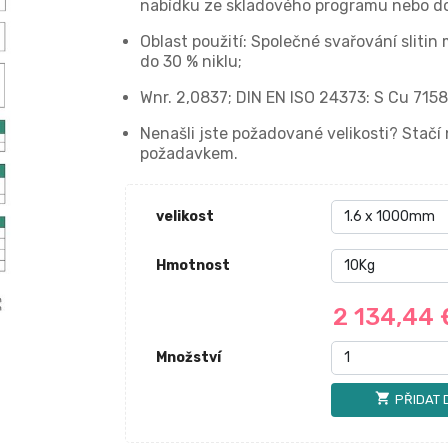
nabídku ze skladového programu nebo do
Oblast použití: Společné svařování slitin 
do 30 % niklu;
Wnr. 2,0837; DIN EN ISO 24373: S Cu 715
Nenašli jste požadované velikosti? Stač
požadavkem.
velikost
Hmotnost
2 134,44
Množství
shopping_cart
PŘIDAT 