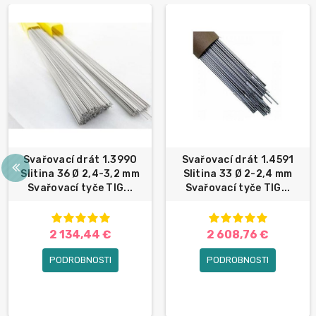
Svařovací drát 1.3990
Svařovací drát 1.4591
Slitina 36 Ø 2,4-3,2 mm
Slitina 33 Ø 2-2,4 mm
Svařovací tyče TIG...
Svařovací tyče TIG...
2 134,44 €
2 608,76 €
PODROBNOSTI
PODROBNOSTI