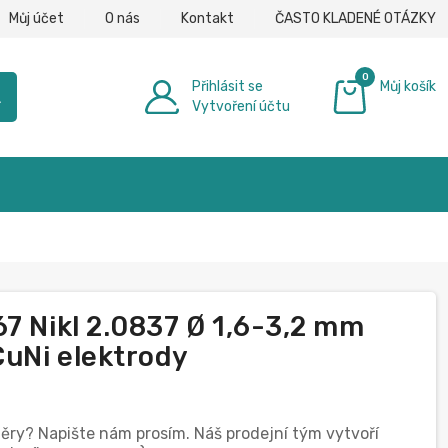
Můj účet
O nás
Kontakt
ČASTO KLADENÉ OTÁZKY
0
Přihlásit se
Můj košík
h
Vytvoření účtu
0,00 €
7 Nikl 2.0837 Ø 1,6-3,2 mm
CuNi elektrody
měry? Napište nám prosím. Náš prodejní tým vytvoří