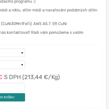
dacího programu :)
mědi a niklu, slitin mědi a navařování podobných slitin
8 (CuNi30Mn1FeTi); AWS A5.7: ER CuNi
í nás kontaktovat! Rádi vám pomůžeme s vaším
 €
S DPH
(213,44 €/Kg)
DO KOŠÍKU