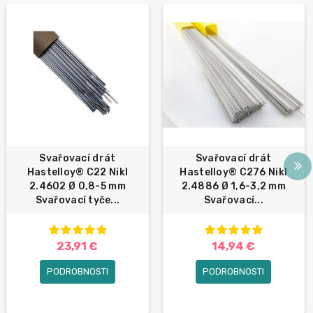
Svařovací drát
Svařovací drát
Hastelloy® C22 Nikl
Hastelloy® C276 Nikl
2.4602 Ø 0,8-5 mm
2.4886 Ø 1,6-3,2 mm
Svařovací tyče...
Svařovací...
23,91 €
14,94 €
PODROBNOSTI
PODROBNOSTI