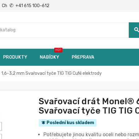
✆
Ch
+41 615 100-612
searc
HOT
PRODUKTY
NABÍDKY
PŘEPRAVA
Ø 1,6-3,2 mm Svařovací tyče TIG TIG CuNi elektrody
Svařovací drát Monel® 6
Svařovací tyče TIG TIG 
Poslední kus skladem
notifications_active
Potřebujete jinou kvalitu oceli nebo roz