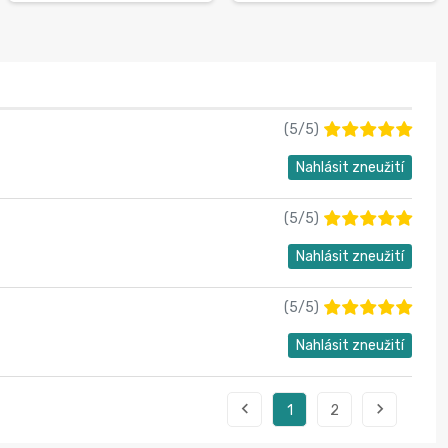
(
5
/
5
)
Nahlásit zneužití
(
5
/
5
)
Nahlásit zneužití
(
5
/
5
)
Nahlásit zneužití


1
2