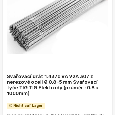
Svařovací drát 1.4370 VA V2A 307 z
nerezové oceli Ø 0,8-5 mm Svařovací
tyče TIG TIG Elektrody (průměr : 0.8 x
1000mm)
Nicht auf Lager
error_outline