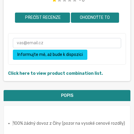
- 0
PŘEČÍST RECENZE
OHODNOŤTE TO
Informujte mě, až bude k dispozici
Click here to view product combination list.
POPIS
100% žádný dovoz z Číny (pozor na vysoké cenové rozdíly)