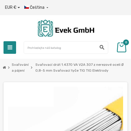
EUR €
Čeština

0
view_headline
search
Svařování
Svařovací drát 1.4370 VA V2A 307 z nerezové oceli Ø
chevron_right
chevron_right
a pájení
0,8-5 mm Svařovací tyče TIG TIG Elektrody