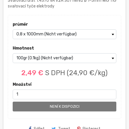
Svařovací drát 1.4370 VA V2A 307 nerez Ø 1-5mm WIG TIG
svařovací tyče elektrody
průměr
Hmotnost
2,49 €
S DPH
(24,90 €/kg)
Množství
NENÍ K DISPOZICI
Sdílet
Tweet
Pinterest