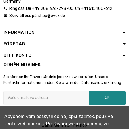
Germany
Ring oss:
De
+49 208 376-298-00
, Ch
+41 615 100-612

Skriv till oss på:
shop@evek.de

INFORMATION
FÖRETAG
DITT KONTO
ODBĚR NOVINEK
Sie können Ihr Einverständnis jederzeit widerrufen. Unsere
Kontaktinformationen finden Sie u. a. in der Datenschutzerklärung.
OK
Abychom vám poskytli co nejlepší zážitek, používá
tento web cookies. Používání webu znamená, že
Zahlarten im Onlineshop