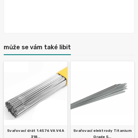
může se vám také libit
Svařovací drát 1.4576 VA V4A
Svařovací elektrody Titanium
318...
Grade 5...