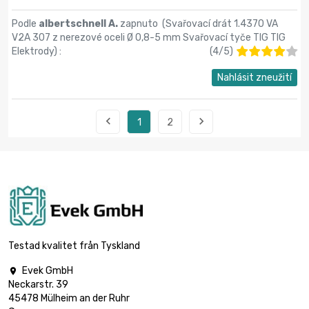
Podle
albertschnell A.
zapnuto (
Svařovací drát 1.4370 VA
V2A 307 z nerezové oceli Ø 0,8-5 mm Svařovací tyče TIG TIG
Elektrody
) :
(
4
/
5
)
Nahlásit zneužití


1
2
Testad kvalitet från Tyskland
Evek GmbH

Neckarstr. 39
45478 Mülheim an der Ruhr