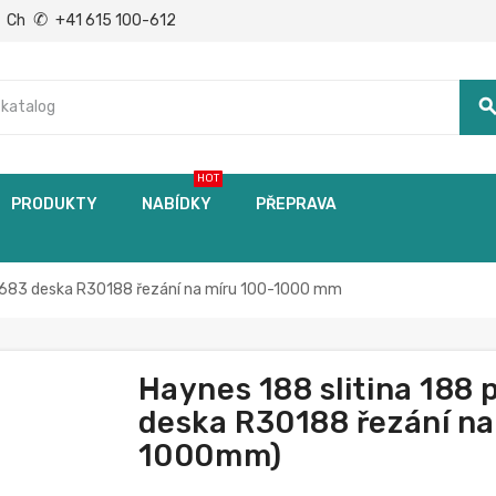
✆
Ch
+41 615 100-612
searc
HOT
PRODUKTY
NABÍDKY
PŘEPRAVA
.4683 deska R30188 řezání na míru 100-1000 mm
Haynes 188 slitina 188
deska R30188 řezání na
1000mm)