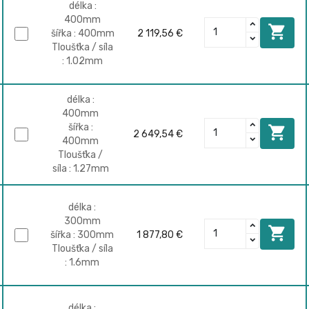
délka :
400mm

šířka : 400mm
2 119,56 €
Tloušťka / síla
: 1.02mm
délka :
400mm
šířka :

2 649,54 €
400mm
Tloušťka /
síla : 1.27mm
délka :
300mm

šířka : 300mm
1 877,80 €
Tloušťka / síla
: 1.6mm
délka :