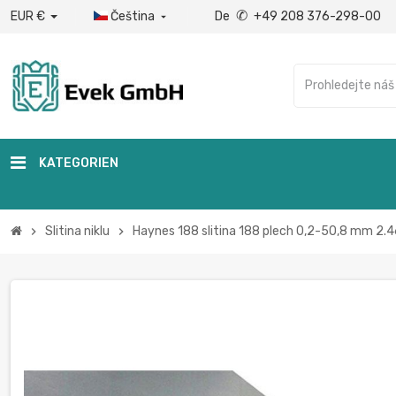
✆
EUR €
Čeština
De
+49 208 376-298-00

KATEGORIEN
Slitina niklu
Haynes 188 slitina 188 plech 0,2-50,8 mm 2
chevron_right
chevron_right