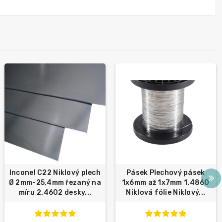
Inconel C22 Niklový plech
Pásek Plechový pásek
Ø 2mm-25,4mm řezaný na
1x6mm až 1x7mm 1.4860
míru 2.4602 desky...
Niklová fólie Niklový...