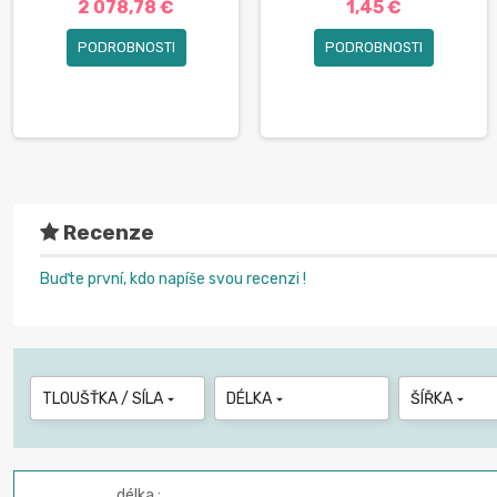
2 078,78 €
1,45 €
PODROBNOSTI
PODROBNOSTI
Recenze
Buďte první, kdo napíše svou recenzi !
TLOUŠŤKA / SÍLA
DÉLKA
ŠÍŘKA



délka :