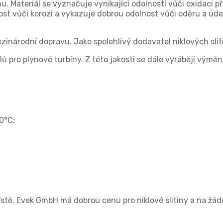
. Materiál se vyznačuje vynikající odolností vůči oxidaci př
t vůči korozi a vykazuje dobrou odolnost vůči oděru a úderům
inárodní dopravu. Jako spolehlivý dodavatel niklových slit
lů pro plynové turbíny. Z této jakosti se dále vyrábějí vým
00°C;
tě. Evek GmbH má dobrou cenu pro niklové slitiny a na žádo