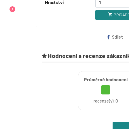
Množství
chevron_right
shopping_cart
PŘIDAT 
Sdílet
Hodnocení a recenze zákazní
Průměrné hodnocení
recenze(y): 0