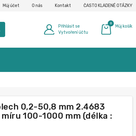
Můj účet
O nás
Kontakt
ČASTO KLADENÉ OTÁZKY
0
Přihlásit se
Můj košík
h
Vytvoření účtu
0,00 €
 plech 0,2-50,8 mm 2.4683
 míru 100-1000 mm (délka :