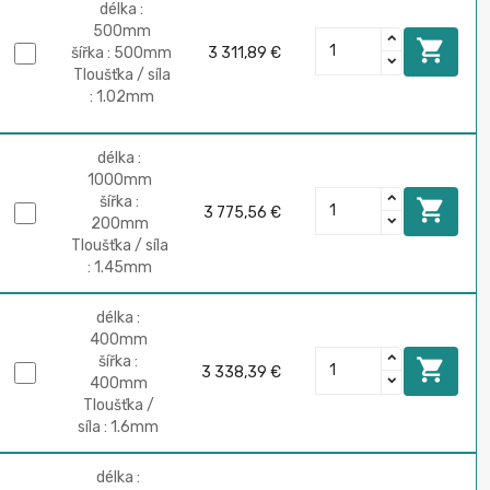
délka :
500mm

šířka : 500mm
3 311,89 €
Tloušťka / síla
: 1.02mm
délka :
1000mm
šířka :

3 775,56 €
200mm
Tloušťka / síla
: 1.45mm
délka :
400mm
šířka :

3 338,39 €
400mm
Tloušťka /
síla : 1.6mm
délka :