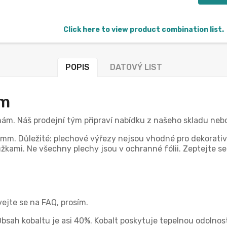
Click here to view product combination list.
POPIS
DATOVÝ LIST
mm
 nám. Náš prodejní tým připraví nabídku z našeho skladu ne
 mm. Důležité: plechové výřezy nejsou vhodné pro dekorativ
kami. Ne všechny plechy jsou v ochranné fólii. Zeptejte se 
vejte se na FAQ, prosím.
 Obsah kobaltu je asi 40%. Kobalt poskytuje tepelnou odoln