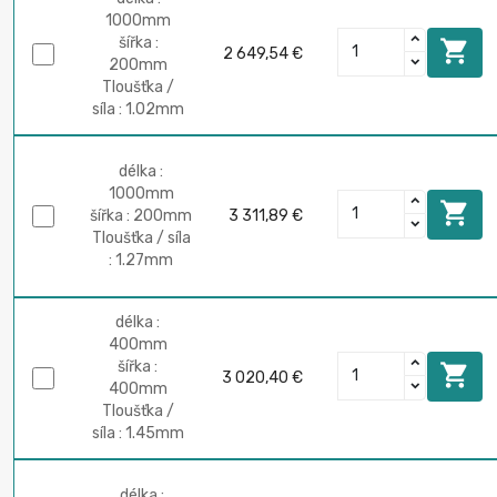
1000mm
šířka :

2 649,54 €
200mm
Tloušťka /
síla : 1.02mm
délka :
1000mm

šířka : 200mm
3 311,89 €
Tloušťka / síla
: 1.27mm
délka :
400mm
šířka :

3 020,40 €
400mm
Tloušťka /
síla : 1.45mm
délka :