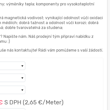
rbíny; výměníky tepla; komponenty pro vysokoteplotní
brá magnetická vodivost; vynikající odolnost vůči oxidaci
h médiích; dobrá tažnost a odolnost vůči korozi; dobrá
ná; dobře tvarovatelná za studena;
r? Napište nám. Náš prodejní tým připraví nabídku z
mu :)
uše nás kontaktujte! Rádi vám pomůžeme s vaší žádostí.
 €
S DPH
(2,65 €/Meter)