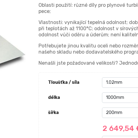
Oblasti použití: různé díly pro plynové tu
pece;
Vlastnosti: vynikající tepelná odolnost; do
při teplotách až 1100°C; odolnost v sírovýc
odolnost vůči oděru a úderům; není kalitel
Potřebujete jinou kvalitu oceli nebo rozmě
našeho skladu nebo dodavatelského progra
Nenašli jste požadované velikosti? Jednod
Tloušťka / síla
délka
šířka
2 649,54