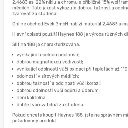
2.4683 asi 22% niklu a chromu a přibližně 15% wolframu
médiích. Tato jakost vykazuje dobrou tažnost a odolnos
tvarovat za studena.
Online obchod Evek GmbH nabízí materiál 2.4683 a mez
Hlavní oblastí použití Haynes 188 je výroba různých dí
Slitina 188 je charakterizována:
vynikající tepelnou odolností;
dobrou magnetickou vodivostí;
vynikající odolností vůči oxidaci při teplotách až 11
odolností v sírových médiích;
dobrou tažností a odolností vůči korozi;
dobrou odolností vůči oděru a úderům;
není kalitelná;
dobře tvarovatelná za studena.
Pokud chcete koupit Haynes 188, jste na správném mís
požadovaný produkt.