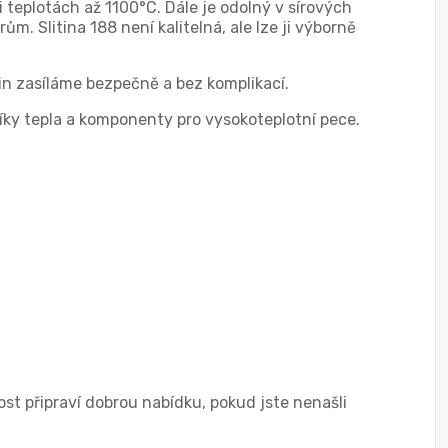
i teplotách až 1100°C. Dále je odolný v sírových
. Slitina 188 není kalitelná, ale lze ji výborně
in zasíláme bezpečně a bez komplikací.
ěníky tepla a komponenty pro vysokoteplotní pece.
st připraví dobrou nabídku, pokud jste nenašli