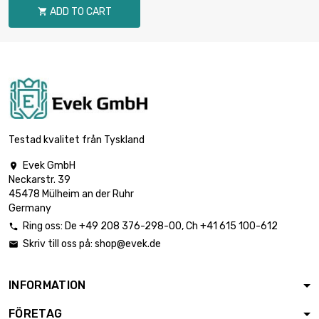
ADD TO CART

1.45mm
délka : 300mm
šířka : 300mm

1 877,80 €
Tloušťka / síla :
1.6mm
délka : 400mm
šířka : 400mm

3 338,39 €
Tloušťka / síla :
Testad kvalitet från Tyskland
1.6mm
Evek GmbH

délka : 300mm
Neckarstr. 39
šířka : 300mm

2 147,51 €
45478 Mülheim an der Ruhr
Tloušťka / síla :
Germany
1.83mm
Ring oss:
De
+49 208 376-298-00
, Ch
+41 615 100-612

délka : 400mm
Skriv till oss på:
shop@evek.de

šířka : 400mm

3 817,79 €
Tloušťka / síla :
1.83mm
INFORMATION
délka : 300mm
FÖRETAG
šířka : 300mm