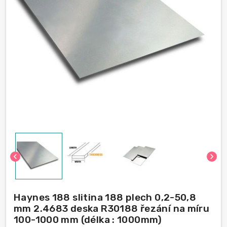
chevron_left
chevron_right
Haynes 188 slitina 188 plech 0,2-50,8
mm 2.4683 deska R30188 řezání na míru
100-1000 mm (délka : 1000mm)