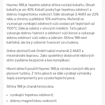
Haynes 188 je tepelně odolná slitina na bázi kobaltu. Obsah
kobaltu je asi 40%. Kobalt poskytuje tepelnou odolnost a
dobrou magnetickou vodivost. Dále obsahuje 2.4683 asi 22%
niklu a chromu a přibližně 15% wolframu. Materiál se
vyznačuje vynikající odolností vůči oxidaci při teplotách až
1100°C. Dále je odolný v sírových médiích. Tato jakost
vykazuje dobrou tažnost a odolnost vůči korozi a vykazuje
dobrou odolnost vůči oděru a úderům. Slitina 188 není
kalitelná, ale lze ji výborně tvarovat za studena.
Online obchod Evek GmbH nabízí materiál 2.4683 a
mezinárodní dopravu. Jako spolehlivý dodavatel niklových
slitin zasíláme bezpečně a bez komplikací.
Hlavní oblastí použití Haynes 188 je výroba různých dílů pro
plynové turbíny. Z této jakosti se dále vyrábějí výměníky
tepla a komponenty pro vysokoteplotní pece.
Slitina 188 je charakterizována:
vynikající tepelnou odolností;
dobrou magnetickou vodivostí;