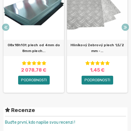
08x18h10t plech od 4mm do
Hliníkový žebrový plech 1,5/2
8mm plech...
mm -...
2 078,78 €
1,45 €
PODROBNOSTI
PODROBNOSTI
Recenze
Buďte první, kdo napíše svou recenzi !