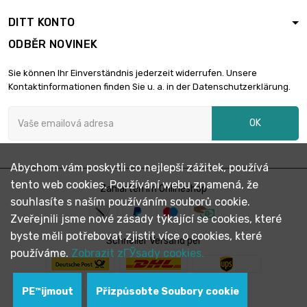

2 384,55 €
Tloušťka / síla :
DITT KONTO
2.03mm
ODBĚR NOVINEK
délka : 300mm
šířka : 300mm

2 772,11 €
Sie können Ihr Einverständnis jederzeit widerrufen. Unsere
Tloušťka / síla :
Kontaktinformationen finden Sie u. a. in der Datenschutzerklärung.
2.36mm
délka : 300mm
OK
šířka : 300mm

2 980,71 €
Tloušťka / síla :
2.54mm
Abychom vám poskytli co nejlepší zážitek, používá
délka : 300mm
tento web cookies. Používání webu znamená, že
šířka : 300mm
Zahlarten im Onlineshop

3 725,83 €
souhlasíte s naším používáním souborů cookie.
Tloušťka / síla :
3.18mm
Zveřejnili jsme nové zásady týkající se cookies, které
byste měli potřebovat zjistit více o cookies, které
délka : 200mm
Schneller Versand per
šířka : 200mm
používáme.
Zobrazit zГЎsady cookies.

2 106,37 €
Tloušťka / síla :
4.04mm
PЕ™ijmout
Přizpůsobte Soubory cookie
délka : 200mm