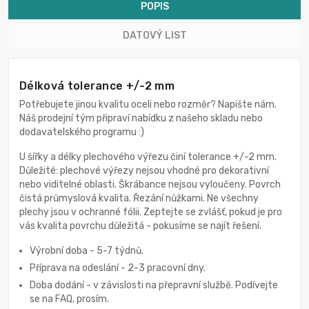
POPIS
DATOVÝ LIST
Délková tolerance +/-2 mm
Potřebujete jinou kvalitu oceli nebo rozměr? Napište nám.
Náš prodejní tým připraví nabídku z našeho skladu nebo
dodavatelského programu :)
U šířky a délky plechového výřezu činí tolerance +/-2 mm.
Důležité: plechové výřezy nejsou vhodné pro dekorativní
nebo viditelné oblasti. Škrábance nejsou vyloučeny. Povrch
čistá průmyslová kvalita. Řezání nůžkami. Ne všechny
plechy jsou v ochranné fólii. Zeptejte se zvlášť, pokud je pro
vás kvalita povrchu důležitá - pokusíme se najít řešení.
Výrobní doba - 5-7 týdnů.
Příprava na odeslání - 2-3 pracovní dny.
Doba dodání - v závislosti na přepravní službě. Podívejte
se na FAQ, prosím.