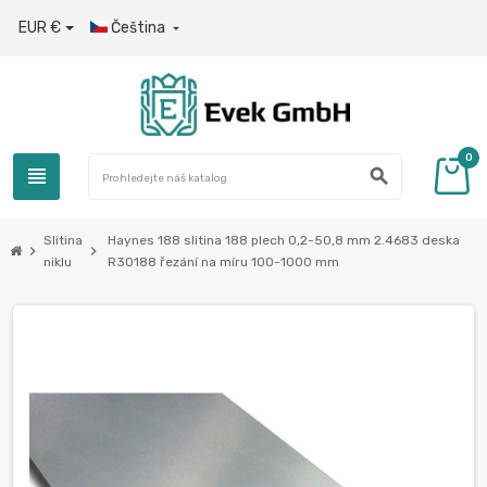
EUR €
Čeština

0
view_headline
search
Slitina
Haynes 188 slitina 188 plech 0,2-50,8 mm 2.4683 deska
chevron_right
chevron_right
niklu
R30188 řezání na míru 100-1000 mm