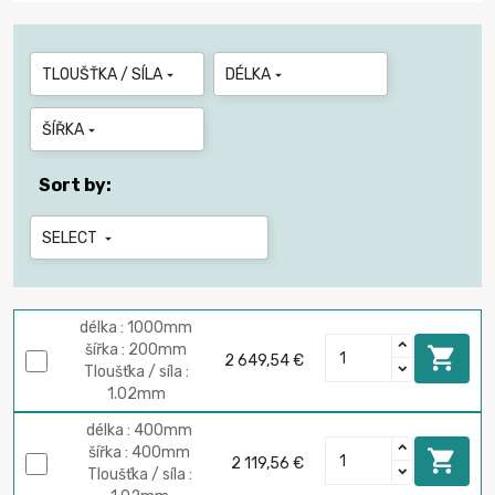
TLOUŠŤKA / SÍLA
DÉLKA


ŠÍŘKA

Sort by:
SELECT

délka : 1000mm
šířka : 200mm

2 649,54 €
Tloušťka / síla :
1.02mm
délka : 400mm
šířka : 400mm

2 119,56 €
Tloušťka / síla :