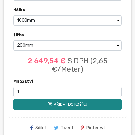
délka
šířka
2 649,54 €
S DPH
(2,65
€/Meter)
Množství
shopping_cart
PŘIDAT DO KOŠÍKU
Sdílet
Tweet
Pinterest