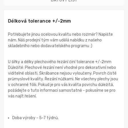
DATOVÝ LIST
Délková tolerance +/-2mm
Potřebujete jinou ocelovou kvalitu nebo rozměr? Napište
nám. Náš prodejní tým vám udělá nabídku z našeho
skladebního nebo dodavatelského programu :)
U šířky a délky plechového řezání činí tolerance +/-2mm
Důležité: Plechové řezání není vhodné pro dekorativní nebo
viditelné oblasti. Škrábance nejsou vyloučeny. Povrch čisté
průmyslové kvality. Řezání nůžkami. Ne všechny plechy jsou
v ochranné fólii. Pokud je pro vás kvalita povrchu důležitá,
požádejte o tuto informaci samostatně - pokusíme se pro
vás najít řešení.
Doba výroby - 5-7 týdnů.