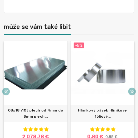
může se vám také libit
-5%
08x18h10t plech od 4mm do
Hliníkový pásek Hliníkový
8mm plech...
fóliový...
2 078,78 €
0,80 €
0,85 €