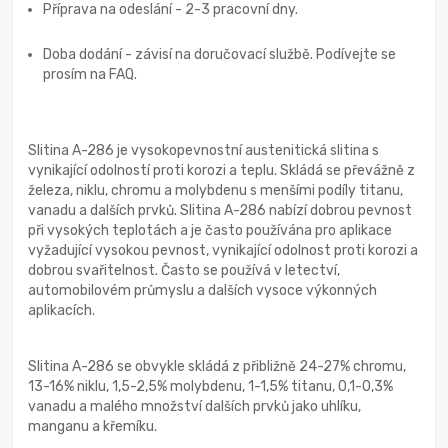
Příprava na odeslání - 2-3 pracovní dny.
Doba dodání - závisí na doručovací službě. Podívejte se
prosím na FAQ.
Slitina A-286 je vysokopevnostní austenitická slitina s
vynikající odolností proti korozi a teplu. Skládá se převážně z
železa, niklu, chromu a molybdenu s menšími podíly titanu,
vanadu a dalších prvků. Slitina A-286 nabízí dobrou pevnost
při vysokých teplotách a je často používána pro aplikace
vyžadující vysokou pevnost, vynikající odolnost proti korozi a
dobrou svařitelnost. Často se používá v letectví,
automobilovém průmyslu a dalších vysoce výkonných
aplikacích.
Slitina A-286 se obvykle skládá z přibližně 24-27% chromu,
13-16% niklu, 1,5-2,5% molybdenu, 1-1,5% titanu, 0,1-0,3%
vanadu a malého množství dalších prvků jako uhlíku,
manganu a křemíku.