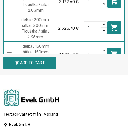

2 172,60 €
Tloušťka / síla :
2.03mm
délka : 200mm
šířka : 200mm

2 525,70 €
Tloušťka / síla :
2.36mm
délka : 150mm
šířka : 150mm

1 527,60 €
Tloušťka / síla :
ADD TO CART

2.54mm
délka : 200mm
šířka : 200mm

2 715,80 €
Tloušťka / síla :
2.54mm
délka : 150mm
šířka : 150mm

1 909,50 €
Tloušťka / síla :
Testad kvalitet från Tyskland
3.18mm
Evek GmbH

délka : 200mm