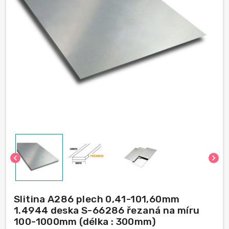
chevron_left
chevron_right
Slitina A286 plech 0,41-101,60mm
1.4944 deska S-66286 řezaná na míru
100-1000mm (délka : 300mm)