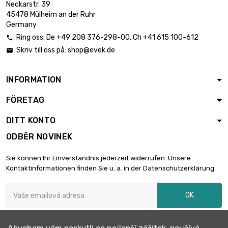
Neckarstr. 39
šířka : 200mm

3 394,70 €
45478 Mülheim an der Ruhr
Tloušťka / síla :
Germany
3.18mm
Ring oss:
De
+49 208 376-298-00
, Ch
+41 615 100-612

délka : 150mm
Skriv till oss på:
shop@evek.de

šířka : 150mm

2 428,90 €
Tloušťka / síla :
4.04mm
INFORMATION
délka : 150mm
FÖRETAG
šířka : 150mm

2 856,60 €
Tloušťka / síla :
DITT KONTO
4.75mm
ODBĚR NOVINEK
šířka : 100mm
délka : 100mm

2 118,30 €
Sie können Ihr Einverständnis jederzeit widerrufen. Unsere
Tloušťka / síla :
Kontaktinformationen finden Sie u. a. in der Datenschutzerklärung.
7.92mm
šířka : 100mm
OK
délka : 100mm

2 546,00 €
Tloušťka / síla :
9.53mm