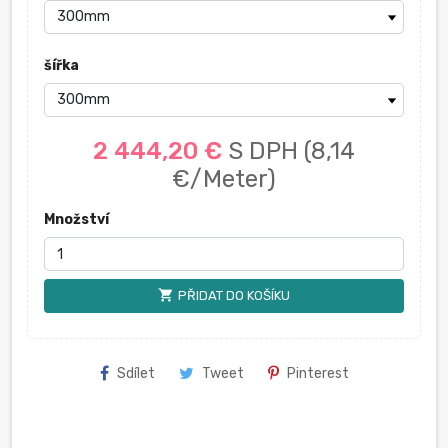
šířka
2 444,20 €
S DPH
(8,14
€/Meter)
Množství
shopping_cart
PŘIDAT DO KOŠÍKU
Sdílet
Tweet
Pinterest