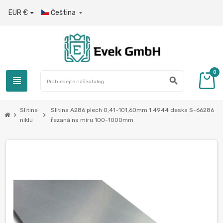
EUR €
Čeština

0
view_headline
search
Slitina
Slitina A286 plech 0,41-101,60mm 1.4944 deska S-66286
chevron_right
chevron_right
niklu
řezaná na míru 100-1000mm