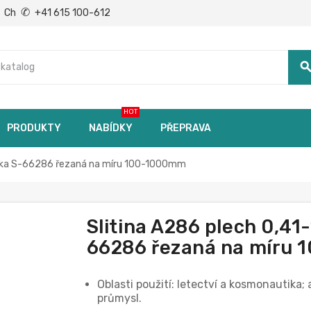
✆
Ch
+41 615 100-612
searc
HOT
PRODUKTY
NABÍDKY
PŘEPRAVA
eska S-66286 řezaná na míru 100-1000mm
Slitina A286 plech 0,4
66286 řezaná na míru 
Oblasti použití: letectví a kosmonautika
průmysl.