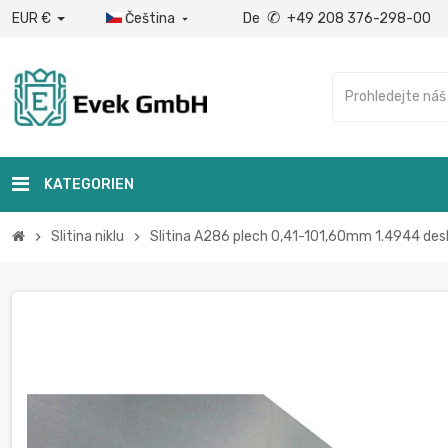
✆
EUR €
Čeština
De
+49 208 376-298-00

KATEGORIEN
Slitina niklu
Slitina A286 plech 0,41-101,60mm 1.4944 d
chevron_right
chevron_right