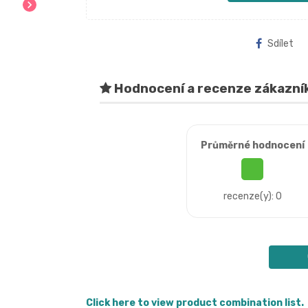
chevron_right
Sdílet
Hodnocení a recenze zákazní
Průměrné hodnocení
recenze(y): 0
Click here to view product combination list.