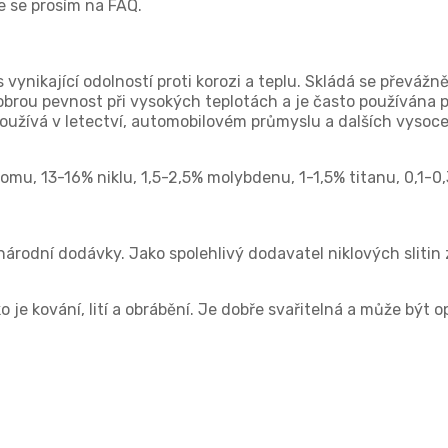
e se prosím na FAQ.
s vynikající odolností proti korozi a teplu. Skládá se převáž
dobrou pevnost při vysokých teplotách a je často používána p
 používá v letectví, automobilovém průmyslu a dalších vysoc
romu, 13-16% niklu, 1,5-2,5% molybdenu, 1-1,5% titanu, 0,1-
árodní dodávky. Jako spolehlivý dodavatel niklových slitin
 je kování, lití a obrábění. Je dobře svařitelná a může být