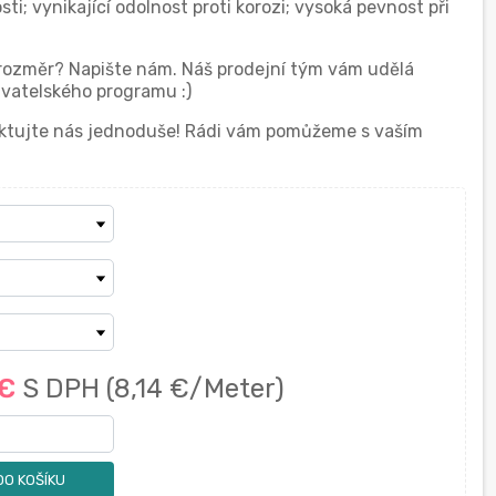
ti; vynikající odolnost proti korozi; vysoká pevnost při
 rozměr? Napište nám. Náš prodejní tým vám udělá
vatelského programu :)
taktujte nás jednoduše! Rádi vám pomůžeme s vaším
 €
S DPH
(8,14 €/Meter)
DO KOŠÍKU