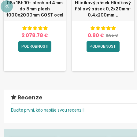
08x18h10t plech od 4mm
Hliníkový pásek Hliníkový
do 8mm plech
fóliový pásek 0,2x20mm-
1000x2000mm GOST ocel
0,4x200mm...
2 078,78 €
0,80 €
0,85 €
PODROBNOSTI
PODROBNOSTI
Recenze
Buďte první, kdo napíše svou recenzi !