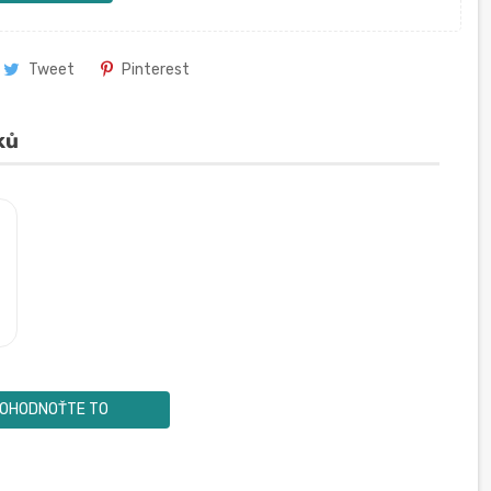
Tweet
Pinterest
ků
OHODNOŤTE TO