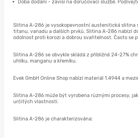
Doba dodání - závisí na doručovací službě. Podívejt
Slitina A-286 je vysokopevnostní austenitická slitina 
titanu, vanadu a dalších prvků. Slitina A-286 nabízí 
odolnost proti korozi a dobrou svařitelnost. Často se
Slitina A-286 se obvykle skládá z přibližně 24-27% ch
uhlíku, manganu a křemíku.
Evek GmbH Online Shop nabízí materiál 1.4944 a mezin
Slitina A-286 může být vyrobena různými procesy, jako
určitých vlastností.
Slitina A-286 je charakterizována: