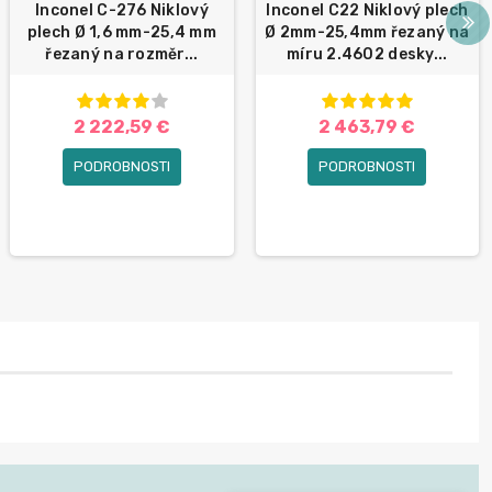
Inconel C-276 Niklový
Inconel C22 Niklový plech
plech Ø 1,6 mm-25,4 mm
Ø 2mm-25,4mm řezaný na
řezaný na rozměr...
míru 2.4602 desky...
2 222,59 €
2 463,79 €
PODROBNOSTI
PODROBNOSTI