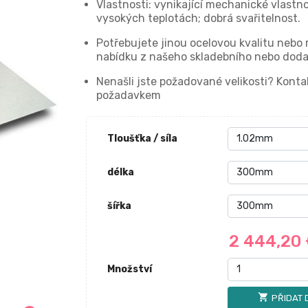
Vlastnosti: vynikající mechanické vlastnos
vysokých teplotách; dobrá svařitelnost.
Potřebujete jinou ocelovou kvalitu nebo
nabídku z našeho skladebního nebo doda
Nenašli jste požadované velikosti? Kon
požadavkem
Tloušťka / síla
délka
šířka
2 444,20
Množství
shopping_cart
PŘIDAT 