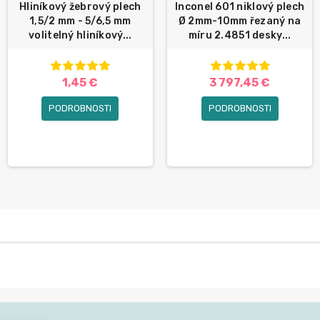
Hliníkový žebrový plech
Inconel 601 niklový plech
1,5/2 mm - 5/6,5 mm
Ø 2mm-10mm řezaný na
volitelný hliníkový...
míru 2.4851 desky...
1,45 €
3 797,45 €
PODROBNOSTI
PODROBNOSTI