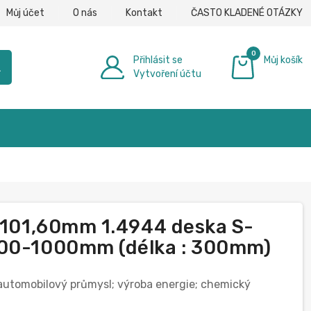
Můj účet
O nás
Kontakt
ČASTO KLADENÉ OTÁZKY
0
Přihlásit se
Můj košík
h
Vytvoření účtu
0,00 €
1-101,60mm 1.4944 deska S-
100-1000mm (délka : 300mm)
; automobilový průmysl; výroba energie; chemický