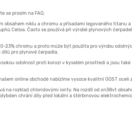
jte se prosím na FAQ.
m obsahem niklu a chromu a přísadami legovaného titanu a w
pňů Celsia. Často se používá při výrobě plynových čerpadel
20-23% chromu a proto může být použita pro výrobu odolnýc
u dílů pro plynové čerpadla.
ysokou odolnost proti korozi v kyselém prostředí a jsou také 
našem online obchodě nabízíme vysoce kvalitní GOST oceli 
ivá na rozklad chloridovými ionty. Na rozdíl od xn38vt obsah
olybden chrání díly před lokální a štěrbinovou elektrochemic