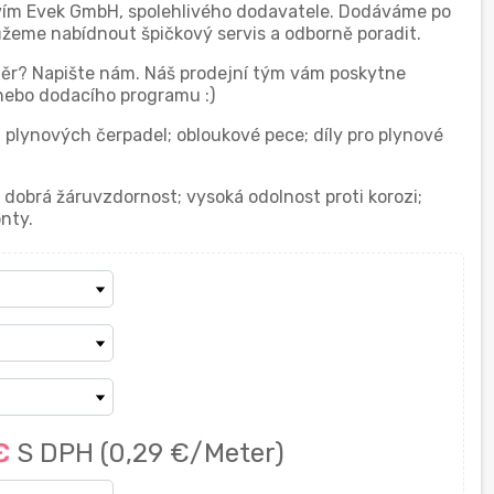
vím Evek GmbH, spolehlivého dodavatele. Dodáváme po
ůžeme nabídnout špičkový servis a odborně poradit.
změr? Napište nám. Náš prodejní tým vám poskytne
nebo dodacího programu :)
a plynových čerpadel; obloukové pece; díly pro plynové
 dobrá žáruvzdornost; vysoká odolnost proti korozi;
nty.
 €
S DPH
(0,29 €/Meter)