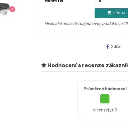
Množství
chevron_right
shopping_cart
PŘIDAT 
Minimální množství objednávky produktu je 10
Sdílet
Hodnocení a recenze zákazní
Průměrné hodnocení
recenze(y): 0