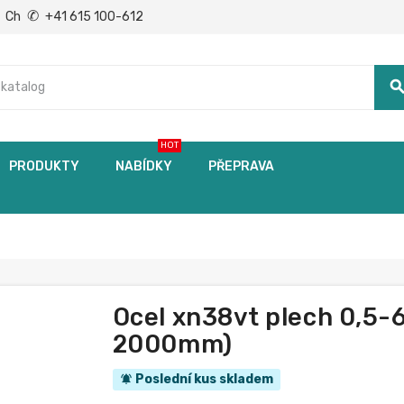
✆
Ch
+41 615 100-612
searc
HOT
PRODUKTY
NABÍDKY
PŘEPRAVA
Ocel xn38vt plech 0,5-
2000mm)
Poslední kus skladem
notifications_active