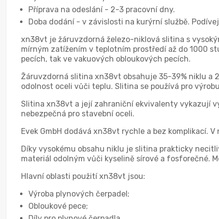
Příprava na odeslání - 2-3 pracovní dny.
Doba dodání - v závislosti na kurýrní službě. Podíve
xn38vt je žáruvzdorná železo-niklová slitina s vysoký
mírným zatížením v teplotním prostředí až do 1000 stu
pecích, tak ve vakuových obloukových pecích.
Žáruvzdorná slitina xn38vt obsahuje 35-39% niklu a 
odolnost oceli vůči teplu. Slitina se používá pro výrob
Slitina xn38vt a její zahraniční ekvivalenty vykazují v
nebezpečná pro stavební oceli.
Evek GmbH dodává xn38vt rychle a bez komplikací. V 
Díky vysokému obsahu niklu je slitina prakticky necitl
materiál odolným vůči kyselině sírové a fosforečné. M
Hlavní oblasti použití xn38vt jsou:
Výroba plynových čerpadel;
Obloukové pece;
Díly pro plynové čerpadla.