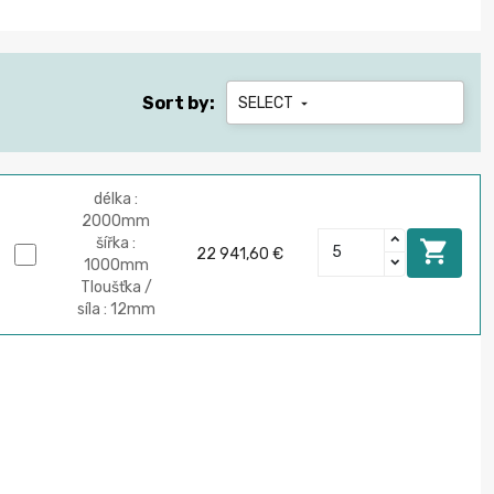
Sort by:
SELECT

délka :
2000mm
šířka :

22 941,60 €
1000mm
Tloušťka /
síla : 12mm