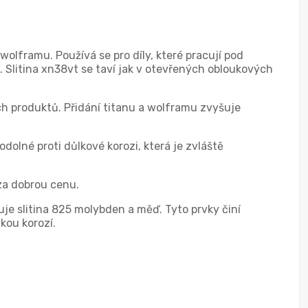
olframu. Používá se pro díly, které pracují pod
. Slitina xn38vt se taví jak v otevřených obloukových
h produktů. Přidání titanu a wolframu zvyšuje
odolné proti důlkové korozi, která je zvláště
za dobrou cenu.
uje slitina 825 molybden a měď. Tyto prvky činí
kou korozí.