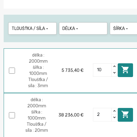
TLOUŠŤKA / SÍLA
DÉLKA
ŠÍŘKA



délka :
2000mm
šířka :

5 735,40 €
1000mm
Tloušťka /
síla : 3mm
délka :
2000mm
šířka :

38 236,00 €
1000mm
Tloušťka /
síla : 20mm