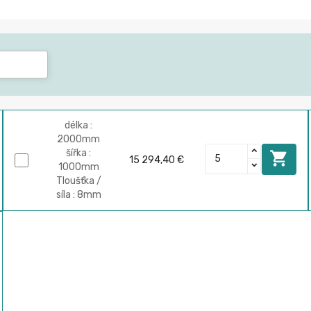
délka :
2000mm
šířka :

15 294,40 €
1000mm
Tloušťka /
síla : 8mm