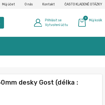
Můj účet
O nás
Kontakt
ČASTO KLADENÉ OTÁZKY
0
Přihlásit se
Můj košík
h
Vytvoření účtu
0,00 €
60mm desky Gost (délka :