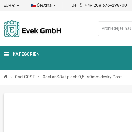
✆
EUR €
Čeština
De
+49 208 376-298-00

KATEGORIEN
Ocel GOST
Ocel xn38vt plech 0,5-60mm desky Gost
chevron_right
chevron_right