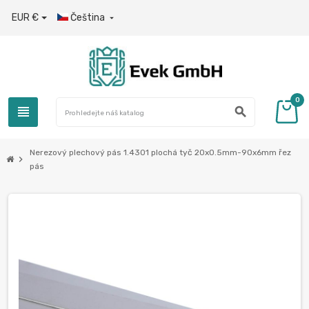
EUR €
Čeština

0
view_headline
search
Nerezový plechový pás 1.4301 plochá tyč 20x0.5mm-90x6mm řez
chevron_right
pás