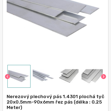
chevron_left
chevron_right
Nerezový plechový pás 1.4301 plochá tyč
20x0.5mm-90x6mm řez pás (délka : 0.25
Meter)