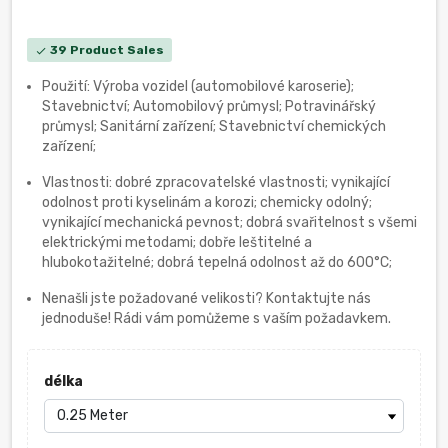
39 Product Sales
check
Použití: Výroba vozidel (automobilové karoserie);
Stavebnictví; Automobilový průmysl; Potravinářský
průmysl; Sanitární zařízení; Stavebnictví chemických
zařízení;
Vlastnosti: dobré zpracovatelské vlastnosti; vynikající
odolnost proti kyselinám a korozi; chemicky odolný;
vynikající mechanická pevnost; dobrá svařitelnost s všemi
elektrickými metodami; dobře leštitelné a
hlubokotažitelné; dobrá tepelná odolnost až do 600°C;
Nenašli jste požadované velikosti? Kontaktujte nás
jednoduše! Rádi vám pomůžeme s vaším požadavkem.
délka