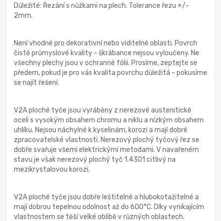
Důležité: Řezání s nůžkami na plech. Tolerance řezu +/-
2mm.
Není vhodné pro dekorativní nebo viditelné oblasti. Povrch
čistě průmyslové kvality - škrábance nejsou vyloučeny. Ne
všechny plechy jsou v ochranné fólii. Prosíme, zeptejte se
předem, pokud je pro vás kvalita povrchu důležitá - pokusíme
se najít řešení.
V2A ploché tyče jsou vyráběny z nerezové austenitické
oceli s vysokým obsahem chromu a niklu a nízkým obsahem
uhlíku. Nejsou náchylné k kyselinám, korozi a mají dobré
zpracovatelské vlastnosti. Nerezový plochý tyčový řez se
dobře svařuje všemi elektrickými metodami. V navařeném
stavu je však nerezový plochý tyč 1.4301 citlivý na
mezikrystalovou korozi.
V2A ploché tyče jsou dobře leštitelné a hlubokotažitelné a
mají dobrou tepelnou odolnost až do 600°C. Díky vynikajícím
vlastnostem se těší velké oblibě v různých oblastech.