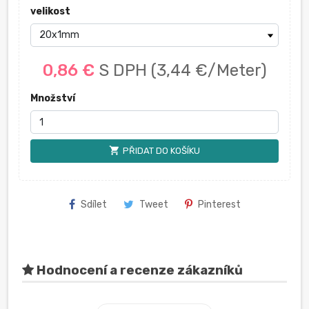
velikost
0,86 €
S DPH
(3,44 €/Meter)
Množství
shopping_cart
PŘIDAT DO KOŠÍKU
Sdílet
Tweet
Pinterest
Hodnocení a recenze zákazníků