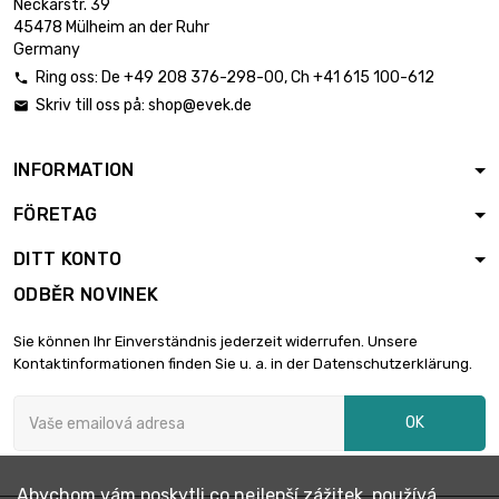
Neckarstr. 39
délka : 0.5 Meter

2,26 €
45478 Mülheim an der Ruhr
velikost : 40x0.5mm
Germany
Ring oss:
De
+49 208 376-298-00
, Ch
+41 615 100-612

Skriv till oss på:
shop@evek.de

délka : 0.75 Meter

3,82 €
velikost : 45x0.5mm
INFORMATION
FÖRETAG
délka : 1 Meter

5,11 €
velikost : 45x0.5mm
DITT KONTO
ODBĚR NOVINEK
délka : 0.25 Meter

1,42 €
Sie können Ihr Einverständnis jederzeit widerrufen. Unsere
velikost : 50x0.5mm
Kontaktinformationen finden Sie u. a. in der Datenschutzerklärung.
OK
délka : 0.5 Meter

2,83 €
velikost : 50x0.5mm
Abychom vám poskytli co nejlepší zážitek, používá