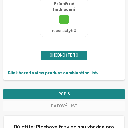
Průměrné
hodnocení
recenze(y): 0
OHODNOŤTE TO
Click here to view product combination list.
POPIS
DATOVÝ LIST
Důležité: Plechové řezy nejsou vhodné pro