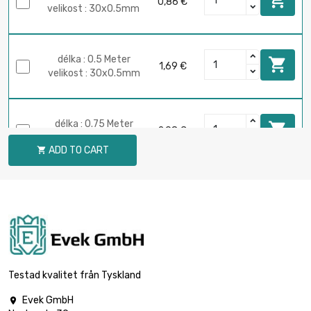
0,86 €
velikost : 30x0.5mm
délka : 0.5 Meter

1,69 €
velikost : 30x0.5mm
délka : 0.75 Meter

2,98 €
velikost : 35x0.5mm
ADD TO CART

délka : 1 Meter

3,97 €
velikost : 35x0.5mm
délka : 0.25 Meter

1,13 €
velikost : 40x0.5mm
Testad kvalitet från Tyskland
Evek GmbH
