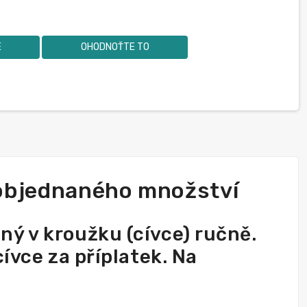
E
OHODNOŤTE TO
 objednaného množství
ý v kroužku (cívce) ručně.
ívce za příplatek. Na