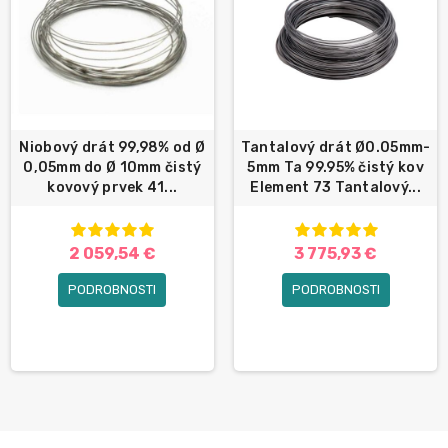
Niobový drát 99,98% od Ø
Tantalový drát Ø0.05mm-
0,05mm do Ø 10mm čistý
5mm Ta 99.95% čistý kov
kovový prvek 41...
Element 73 Tantalový...
2 059,54 €
3 775,93 €
PODROBNOSTI
PODROBNOSTI