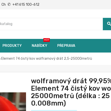
✆
Ch
+41 615 100-612
searc
HOT
PRODUKTY
NABÍDKY
PŘEPRAVA
 Element 74 čistý kov wolframový drát 2,5-25000metrů
wolframový drát 99,95
Element 74 čistý kov wo
25000metrů (délka : 25
0.008mm)