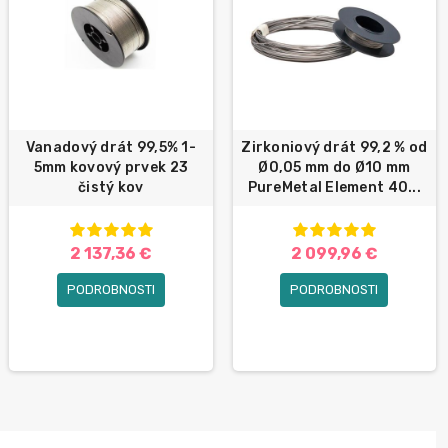
Vanadový drát 99,5% 1-
Zirkoniový drát 99,2 % od
5mm kovový prvek 23
Ø0,05 mm do Ø10 mm
čistý kov
PureMetal Element 40...
2 137,36 €
2 099,96 €
PODROBNOSTI
PODROBNOSTI