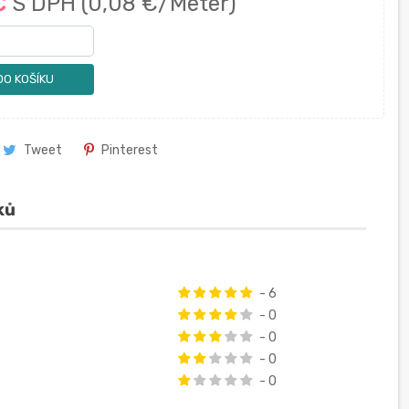
 €
S DPH
(0,08 €/Meter)
DO KOŠÍKU
Tweet
Pinterest
ků
- 6
- 0
- 0
- 0
- 0