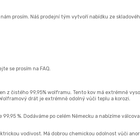
e nám prosím. Náš prodejní tým vytvoří nabídku ze skladov
vejte se prosím na FAQ.
en z čistého 99,95% wolframu. Tento kov má extrémně vysoko
olframový drát je extrémně odolný vůči teplu a korozi.
e 99,95 %. Dodáváme po celém Německu a nabízíme válcovan
ektrickou vodivost. Má dobrou chemickou odolnost vůči ano