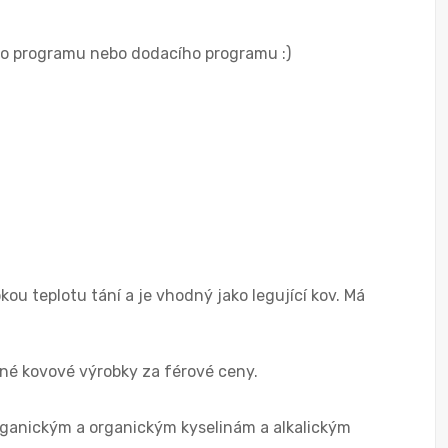
ého programu nebo dodacího programu :)
u teplotu tání a je vhodný jako legující kov. Má
é kovové výrobky za férové ceny.
rganickým a organickým kyselinám a alkalickým