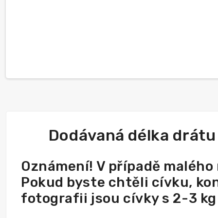
Dodávaná délka drátu
Oznámení! V případě malého m
Pokud byste chtěli cívku, kon
fotografii jsou cívky s 2-3 kg