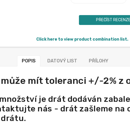
PŘEČÍST RECENZ
Click here to view product combination list.
POPIS
DATOVÝ LIST
PŘÍLOHY
 může mít toleranci +/-2% z
nožství je drát dodáván zabalen
taktujte nás - drát zašleme na c
 drátu.