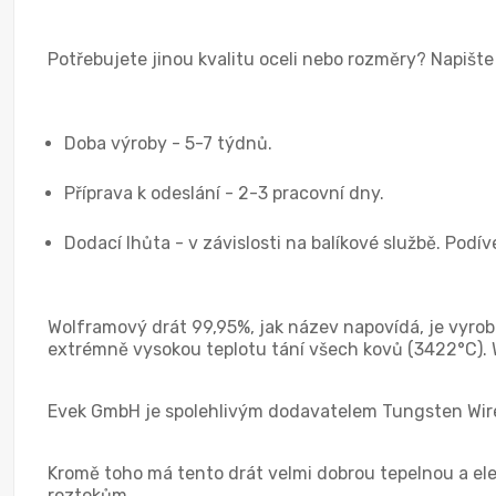
Potřebujete jinou kvalitu oceli nebo rozměry? Napišt
Doba výroby - 5-7 týdnů.
Příprava k odeslání - 2-3 pracovní dny.
Dodací lhůta - v závislosti na balíkové službě. Podí
Wolframový drát 99,95%, jak název napovídá, je vyrob
extrémně vysokou teplotu tání všech kovů (3422°C). W
Evek GmbH je spolehlivým dodavatelem Tungsten Wir
Kromě toho má tento drát velmi dobrou tepelnou a el
roztokům.