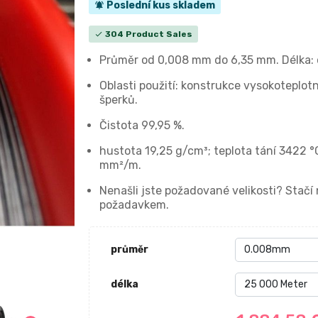
Poslední kus skladem
notifications_active
304 Product Sales
check
Průměr od 0,008 mm do 6,35 mm. Délka: 
Oblasti použití: konstrukce vysokoteplotn
šperků.
Čistota 99,95 %.
hustota 19,25 g/cm³; teplota tání 3422 °
mm²/m.
Nenašli jste požadované velikosti? Stač
požadavkem.
průměr
délka