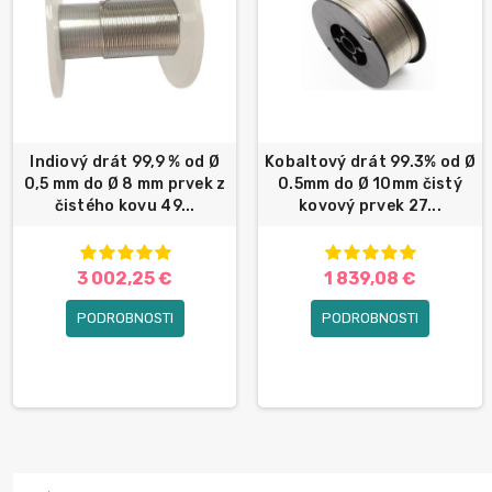
Indiový drát 99,9 % od Ø
Kobaltový drát 99.3% od Ø
0,5 mm do Ø 8 mm prvek z
0.5mm do Ø 10mm čistý
čistého kovu 49...
kovový prvek 27...
3 002,25 €
1 839,08 €
PODROBNOSTI
PODROBNOSTI