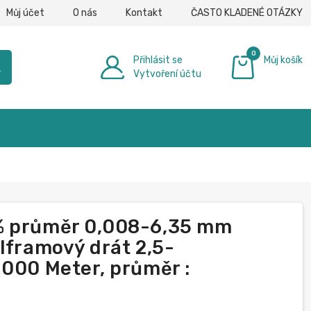
Můj účet
O nás
Kontakt
ČASTO KLADENÉ OTÁZKY
0
Přihlásit se
Můj košík
h
Vytvoření účtu
0,00 €
% průměr 0,008-6,35 mm
lframový drát 2,5-
 000 Meter, průměr :