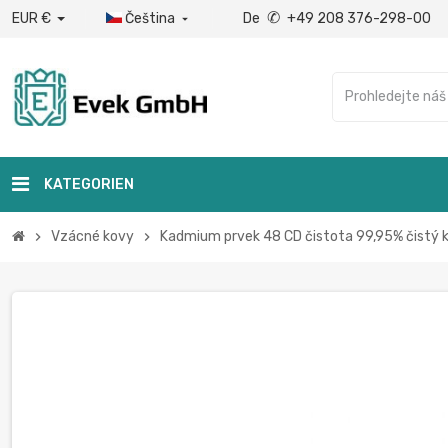
✆
EUR €
Čeština
De
+49 208 376-298-00

KATEGORIEN
Vzácné kovy
Kadmium prvek 48 CD čistota 99,95% čistý 
chevron_right
chevron_right