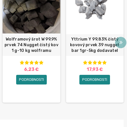
Wolframový šrot W 99,9%
Yttrium Y 99,83% čistý
prvek 74 Nugget čistý kov
kovový prvek 39 nugget
1 g-10 kg wolframu
bar 1gr-5kg dodavatel
6,23 €
17,93 €
PODROBNOSTI
PODROBNOSTI