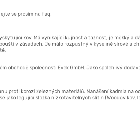
vejte se prosím na faq.
kytující kov. Má vynikající kujnost a tažnost, je měkký a d
zpouští v zásadách. Je málo rozpustný v kyselině sírové a c
té.
ovém obchodě společnosti Evek GmbH. Jako spolehlivý dodav
u proti korozi železných materiálů. Nanášení kadmia na oc
 jako legující složka nízkotavitelných slitin (Woodův kov, l