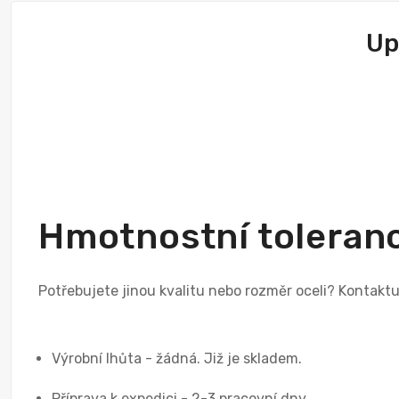
Up
Hmotnostní toleranc
Potřebujete jinou kvalitu nebo rozměr oceli? Kontak
Výrobní lhůta - žádná. Již je skladem.
Příprava k expedici - 2-3 pracovní dny.