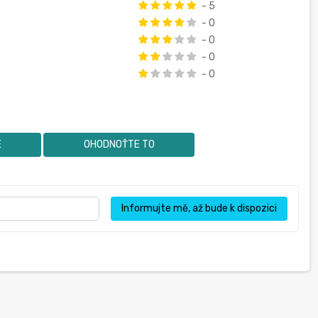
- 5
- 0
- 0
- 0
- 0
E
OHODNOŤTE TO
Informujte mě, až bude k dispozici