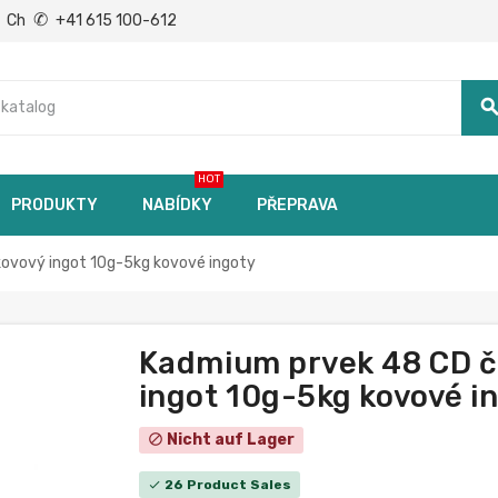
✆
Ch
+41 615 100-612
searc
HOT
PRODUKTY
NABÍDKY
PŘEPRAVA
kovový ingot 10g-5kg kovové ingoty
Kadmium prvek 48 CD či
ingot 10g-5kg kovové i
Nicht auf Lager
block
26 Product Sales
check