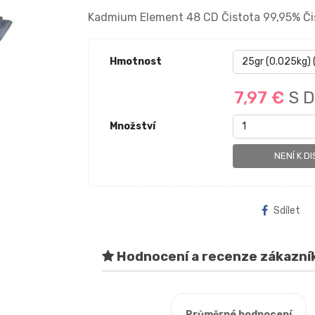
Kadmium Element 48 CD Čistota 99,95% Čis
Hmotnost
7,97 €
S 
Množství
NENÍ K DI
Sdílet
Hodnocení a recenze zákazní
Průměrné hodnocení