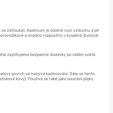
á se zatloukat. Kadmium je odolné vůči vzduchu a při
hlorovodíkové a snadno rozpustný v kyselině dusičné.
atel zajišťujeme bezpečné dodávky po celém světě.
elový povrch se nazývá kadmiování. Dále se tento
ožiskové kovy). Používá se také jako součást pájky.