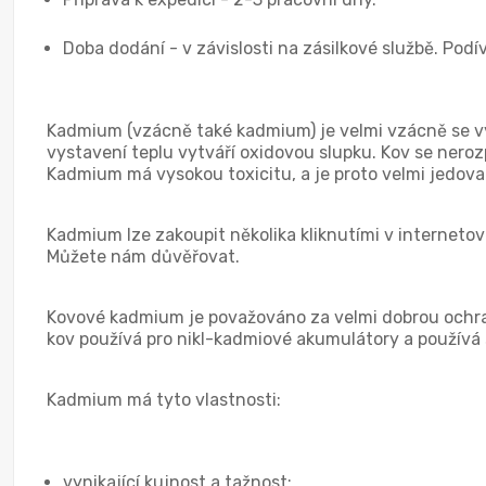
Doba dodání - v závislosti na zásilkové službě. Podí
Kadmium (vzácně také kadmium) je velmi vzácně se vys
vystavení teplu vytváří oxidovou slupku. Kov se nero
Kadmium má vysokou toxicitu, a je proto velmi jedova
Kadmium lze zakoupit několika kliknutími v internet
Můžete nám důvěřovat.
Kovové kadmium je považováno za velmi dobrou ochran
kov používá pro nikl-kadmiové akumulátory a používá se
Kadmium má tyto vlastnosti:
vynikající kujnost a tažnost;