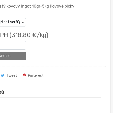
tý kovový ingot 10gr-5kg Kovové bloky
DPH
(318,80 €/kg)
SPOZICI
Tweet
Pinterest
ků