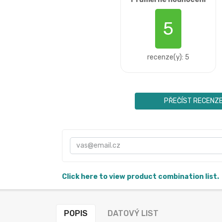
5
recenze(y): 5
PŘEČÍST RECENZ
Click here to view product combination list.
POPIS
DATOVÝ LIST