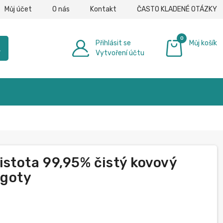
Můj účet
O nás
Kontakt
ČASTO KLADENÉ OTÁZKY
0
Přihlásit se
Můj košík
h
Vytvoření účtu
0,00 €
stota 99,95% čistý kovový
ngoty