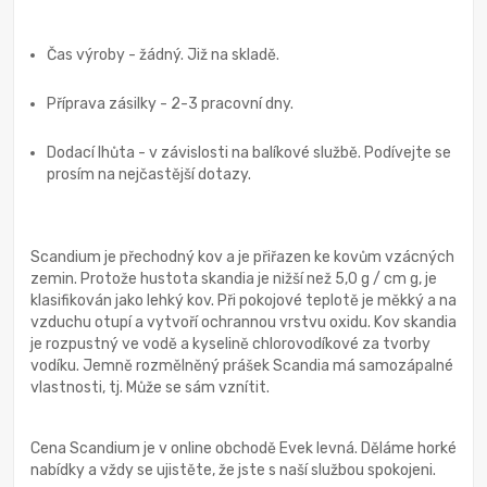
Čas výroby - žádný. Již na skladě.
Příprava zásilky - 2-3 pracovní dny.
Dodací lhůta - v závislosti na balíkové službě. Podívejte se
prosím na nejčastější dotazy.
Scandium je přechodný kov a je přiřazen ke kovům vzácných
zemin. Protože hustota skandia je nižší než 5,0 g / cm g, je
klasifikován jako lehký kov. Při pokojové teplotě je měkký a na
vzduchu otupí a vytvoří ochrannou vrstvu oxidu. Kov skandia
je rozpustný ve vodě a kyselině chlorovodíkové za tvorby
vodíku. Jemně rozmělněný prášek Scandia má samozápalné
vlastnosti, tj. Může se sám vznítit.
Cena Scandium je v online obchodě Evek levná. Děláme horké
nabídky a vždy se ujistěte, že jste s naší službou spokojeni.