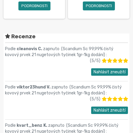
PODROBNOSTI
PODROBNOSTI
Recenze
Podle
cleanovis C.
zapnuto (
Scandium Sc 99,99% čistý
kovový prvek 21 nugetových tyčinek 1gr-1kg dodání
) :
(
5
/
5
)
Nahlásit zneužití
Podle
viktor23hund V.
zapnuto (
Scandium Sc 99,99% čistý
kovový prvek 21 nugetových tyčinek 1gr-1kg dodání
) :
(
5
/
5
)
Nahlásit zneužití
Podle
kvart_benz K.
zapnuto (
Scandium Sc 99,99% čistý
kovový prvek 21 nugetových tyčinek 1gr-1kg dodání
) :