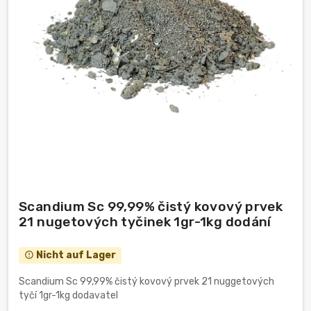
Scandium Sc 99,99% čistý kovový prvek
21 nugetových tyčinek 1gr-1kg dodání
Nicht auf Lager
error_outline
Scandium Sc 99,99% čistý kovový prvek 21 nuggetových
tyčí 1gr-1kg dodavatel