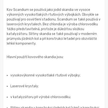
Kov Scandium se používá jako jodid skandia ve vysoce
výkonných vysokotlakých rtuťových výbojkách. Obvykle se
používají pro osvětlení stadionu. Scandium se také používá v
laserových krystalech. Bez chlondia je výroba chlorovodíku
těžko představitelná, protože je důležitou složkou
katalyzátoru. Slitiny skandia se také používají v moderním
průmyslu jízdních kol a při konstrukci letadel pro obzvláště
lehké komponenty.
Hlavní použití kovového skandia jsou:
vysokovýkonné vysokotlaké rtuťové výbojky;
Laserové krystaly;
v katalyzátoru při výrobě chlorovodíku;
Slitiny skandia v konstrukci jízdních kol (rám) a konstrukci