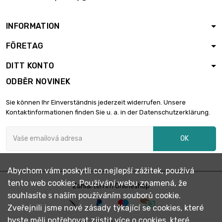
INFORMATION
FÖRETAG
DITT KONTO
ODBĚR NOVINEK
Sie können Ihr Einverständnis jederzeit widerrufen. Unsere
Kontaktinformationen finden Sie u. a. in der Datenschutzerklärung.
OK
Abychom vám poskytli co nejlepší zážitek, používá
tento web cookies. Používání webu znamená, že
Zahlarten im Onlineshop
souhlasíte s naším používáním souborů cookie.
Zveřejnili jsme nové zásady týkající se cookies, které
byste měli potřebovat zjistit více o cookies, které