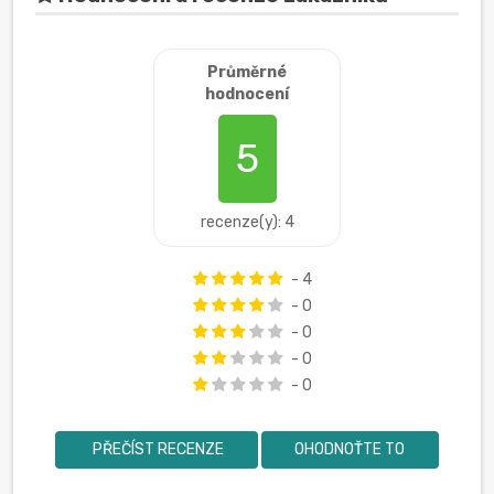
Průměrné
hodnocení
5
recenze(y): 4
- 4
- 0
- 0
- 0
- 0
PŘEČÍST RECENZE
OHODNOŤTE TO