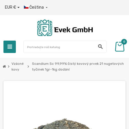
EUR €
Čeština

0
view_headline
search
Vzácné
Scandium Sc 99,99% čistý kovový prvek 21 nugetových
chevron_right
chevron_right
kovy
tyčinek 1gr-1kg dodání