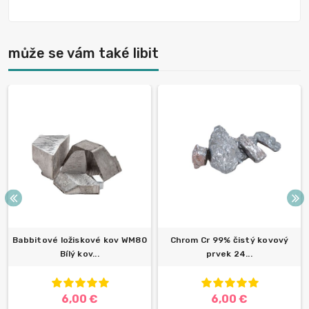
může se vám také libit
Babbitové ložiskové kov WM80
Chrom Cr 99% čistý kovový
Bílý kov...
prvek 24...
6,00 €
6,00 €