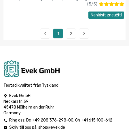
(
5
/
5
)
Nahlásit zneužití


1
2
Testad kvalitet från Tyskland
Evek GmbH

Neckarstr. 39
45478 Mülheim an der Ruhr
Germany
Ring oss:
De
+49 208 376-298-00
, Ch
+41 615 100-612

Skriv till oss på:
shop@evek.de
