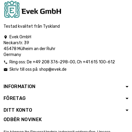
Testad kvalitet från Tyskland
Evek GmbH

Neckarstr. 39
45478 Mülheim an der Ruhr
Germany
Ring oss:
De
+49 208 376-298-00
, Ch
+41 615 100-612

Skriv till oss på:
shop@evek.de

INFORMATION
FÖRETAG
DITT KONTO
ODBĚR NOVINEK
Sie können Ihr Einverständnis jederzeit widerrufen. Unsere