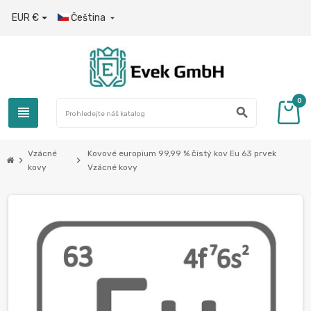
EUR €
Čeština

0
view_headline
search
Vzácné
Kovové europium 99,99 % čistý kov Eu 63 prvek
chevron_right
chevron_right
kovy
Vzácné kovy