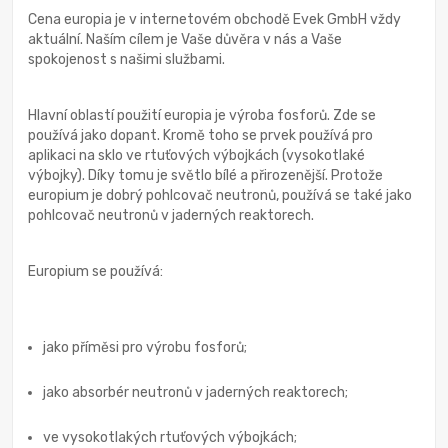
Cena europia je v internetovém obchodě Evek GmbH vždy
aktuální. Naším cílem je Vaše důvěra v nás a Vaše
spokojenost s našimi službami.
Hlavní oblastí použití europia je výroba fosforů. Zde se
používá jako dopant. Kromě toho se prvek používá pro
aplikaci na sklo ve rtuťových výbojkách (vysokotlaké
výbojky). Díky tomu je světlo bílé a přirozenější. Protože
europium je dobrý pohlcovač neutronů, používá se také jako
pohlcovač neutronů v jaderných reaktorech.
Europium se používá:
jako příměsi pro výrobu fosforů;
jako absorbér neutronů v jaderných reaktorech;
ve vysokotlakých rtuťových výbojkách;