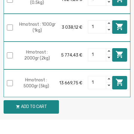
(0.5kg)
Hmotnost : 1000gr

3 038,12 €
(1kg)
Hmotnost :

5 774,43 €
2000gr (2kg)
Hmotnost :

13 669,75 €
5000gr (5kg)
ADD TO CART
