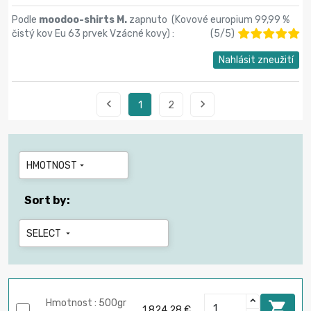
Podle
moodoo-shirts M.
zapnuto (
Kovové europium 99,99 %
čistý kov Eu 63 prvek Vzácné kovy
) :
(
5
/
5
)
Nahlásit zneužití


1
2
HMOTNOST

Sort by:
SELECT

Hmotnost : 500gr

1 824,28 €