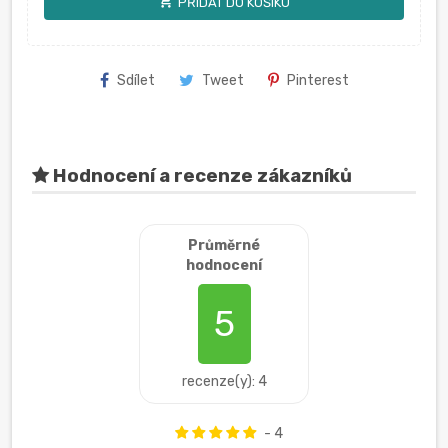
shopping_cart
PŘIDAT DO KOŠÍKU
Sdílet
Tweet
Pinterest
Hodnocení a recenze zákazníků
Průměrné
hodnocení
5
recenze(y): 4
- 4