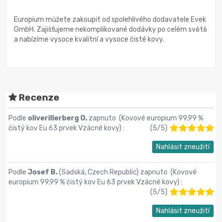
Europium můžete zakoupit od spolehlivého dodavatele Evek
GmbH. Zajišťujeme nekomplikované dodávky po celém světě
a nabízíme vysoce kvalitní a vysoce čisté kovy.
Recenze
Podle
oliverillerberg O.
zapnuto (
Kovové europium 99,99 %
čistý kov Eu 63 prvek Vzácné kovy
) :
(
5
/
5
)
Nahlásit zneužití
Podle
Josef B.
(Sadská, Czech Republic) zapnuto (
Kovové
europium 99,99 % čistý kov Eu 63 prvek Vzácné kovy
) :
(
5
/
5
)
Nahlásit zneužití