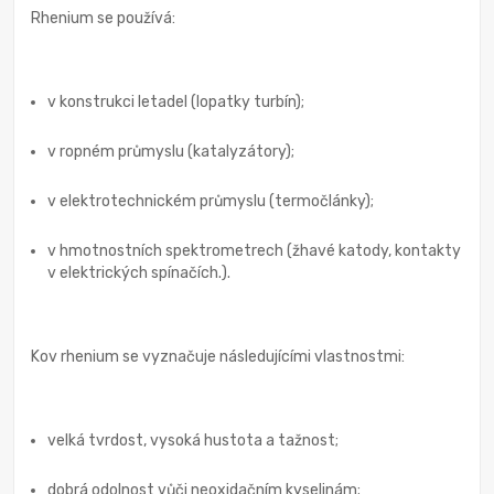
Rhenium se používá:
v konstrukci letadel (lopatky turbín);
v ropném průmyslu (katalyzátory);
v elektrotechnickém průmyslu (termočlánky);
v hmotnostních spektrometrech (žhavé katody, kontakty
v elektrických spínačích.).
Kov rhenium se vyznačuje následujícími vlastnostmi:
velká tvrdost, vysoká hustota a tažnost;
dobrá odolnost vůči neoxidačním kyselinám;