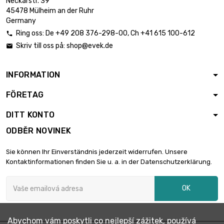
Neckarstr. 39
45478 Mülheim an der Ruhr
Germany
Ring oss:
De
+49 208 376-298-00
, Ch
+41 615 100-612

Skriv till oss på:
shop@evek.de

INFORMATION
FÖRETAG
DITT KONTO
ODBĚR NOVINEK
Sie können Ihr Einverständnis jederzeit widerrufen. Unsere
Kontaktinformationen finden Sie u. a. in der Datenschutzerklärung.
OK
Abychom vám poskytli co nejlepší zážitek, používá