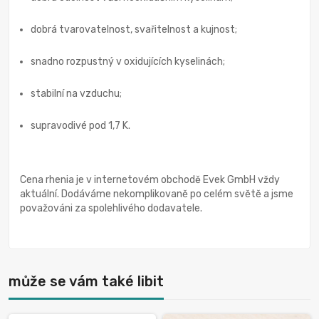
dobrá tvarovatelnost, svařitelnost a kujnost;
snadno rozpustný v oxidujících kyselinách;
stabilní na vzduchu;
supravodivé pod 1,7 K.
Cena rhenia je v internetovém obchodě Evek GmbH vždy
aktuální. Dodáváme nekomplikovaně po celém světě a jsme
považováni za spolehlivého dodavatele.
může se vám také libit