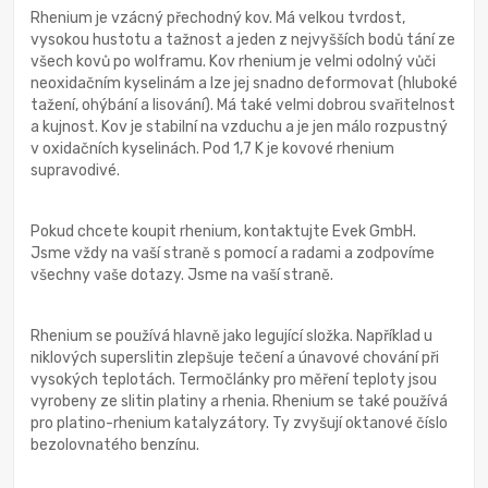
Rhenium je vzácný přechodný kov. Má velkou tvrdost,
vysokou hustotu a tažnost a jeden z nejvyšších bodů tání ze
všech kovů po wolframu. Kov rhenium je velmi odolný vůči
neoxidačním kyselinám a lze jej snadno deformovat (hluboké
tažení, ohýbání a lisování). Má také velmi dobrou svařitelnost
a kujnost. Kov je stabilní na vzduchu a je jen málo rozpustný
v oxidačních kyselinách. Pod 1,7 K je kovové rhenium
supravodivé.
Pokud chcete koupit rhenium, kontaktujte Evek GmbH.
Jsme vždy na vaší straně s pomocí a radami a zodpovíme
všechny vaše dotazy. Jsme na vaší straně.
Rhenium se používá hlavně jako legující složka. Například u
niklových superslitin zlepšuje tečení a únavové chování při
vysokých teplotách. Termočlánky pro měření teploty jsou
vyrobeny ze slitin platiny a rhenia. Rhenium se také používá
pro platino-rhenium katalyzátory. Ty zvyšují oktanové číslo
bezolovnatého benzínu.