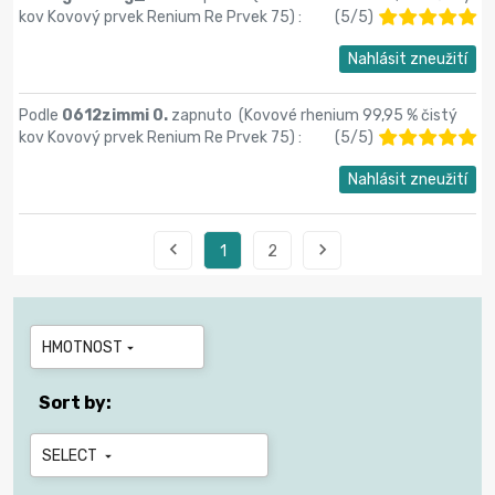
kov Kovový prvek Renium Re Prvek 75
) :
(
5
/
5
)
Nahlásit zneužití
Podle
0612zimmi 0.
zapnuto (
Kovové rhenium 99,95 % čistý
kov Kovový prvek Renium Re Prvek 75
) :
(
5
/
5
)
Nahlásit zneužití


1
2
HMOTNOST

Sort by:
SELECT
