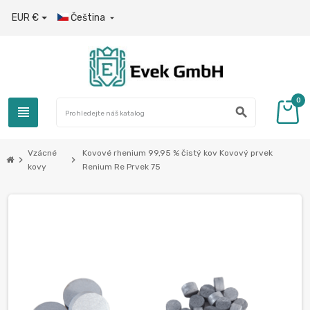
EUR €
Čeština

0
view_headline
search
Vzácné
Kovové rhenium 99,95 % čistý kov Kovový prvek
chevron_right
chevron_right
kovy
Renium Re Prvek 75