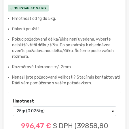
15 Product Sales
check
Hmotnost od 1g do 5kg.
Oblasti použití:
Pokud požadovaná délka/šířka není uvedena, vyberte
nejbližší větší délku/šířku. Do poznámky k objednávce
uveďte požadovanou délku/šířku. Řežeme podle vašich
rozměrů.
Rozměrové tolerance: +/-2mm.
Nenašli jste požadované velikosti? Stačí nás kontaktovat!
Rádi vám pomůžeme s vaším požadavkem.
Hmotnost
996,47 €
S DPH
(39858,80