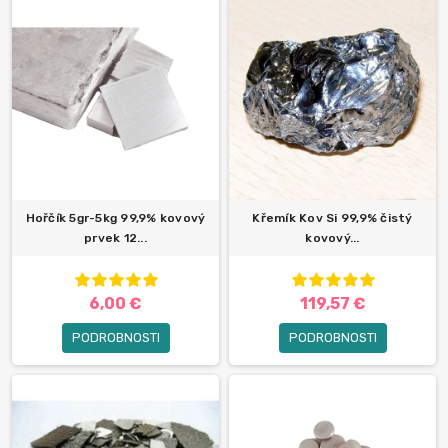
Hořčík 5gr-5kg 99,9% kovový
Křemík Kov Si 99,9% čistý
prvek 12...
kovový...
6,00 €
119,57 €
PODROBNOSTI
PODROBNOSTI