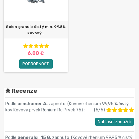
Selen granule čistý min. 99,8%
kovový...
6,00 €
PODROBNOSTI
Recenze
Podle
arnshainer A.
zapnuto (
Kovové rhenium 99,95 % čistý
kov Kovový prvek Renium Re Prvek 75
) :
(
5
/
5
)
Nahlásit zneužití
Podle
generalg_15 G.
zapnuto (
Kovové rhenium 99,95 % čistý