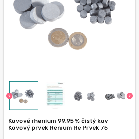
chevron_left
chevron_right
Kovové rhenium 99,95 % čistý kov
Kovový prvek Renium Re Prvek 75