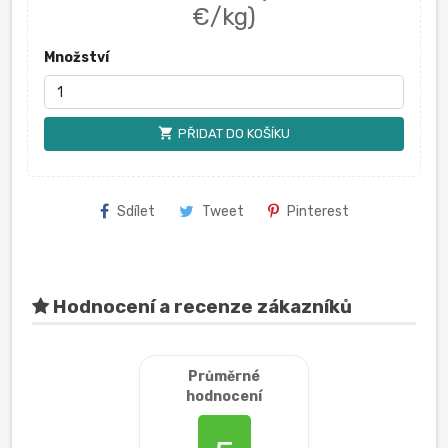
€/kg)
Množství
shopping_cart
PŘIDAT DO KOŠÍKU
Sdílet
Tweet
Pinterest
Hodnocení a recenze zákazníků
Průměrné
hodnocení