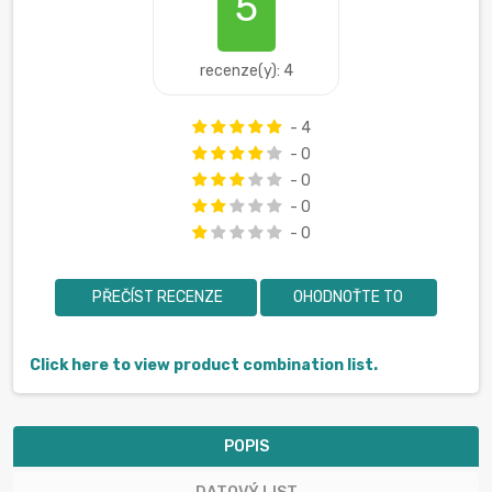
5
recenze(y): 4
- 4
- 0
- 0
- 0
- 0
PŘEČÍST RECENZE
OHODNOŤTE TO
Click here to view product combination list.
POPIS