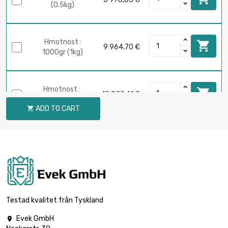
(0.5kg)
Hmotnost :

9 964,70 €
1000gr (1kg)
Hmotnost :

19 929,41 €
2000gr (2kg)
ADD TO CART

Hmotnost :

47 830,59 €
5000gr (5kg)
Testad kvalitet från Tyskland
Evek GmbH
